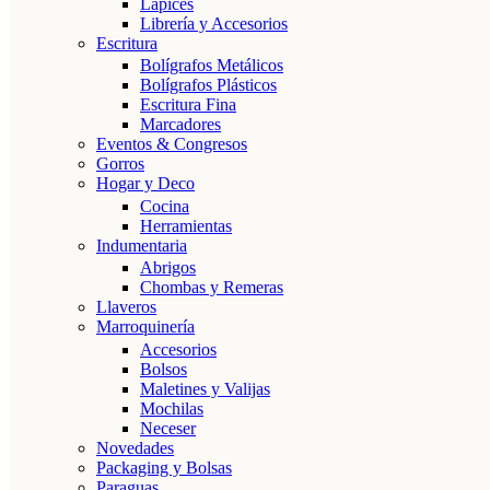
Lápices
Librería y Accesorios
Escritura
Bolígrafos Metálicos
Bolígrafos Plásticos
Escritura Fina
Marcadores
Eventos & Congresos
Gorros
Hogar y Deco
Cocina
Herramientas
Indumentaria
Abrigos
Chombas y Remeras
Llaveros
Marroquinería
Accesorios
Bolsos
Maletines y Valijas
Mochilas
Neceser
Novedades
Packaging y Bolsas
Paraguas