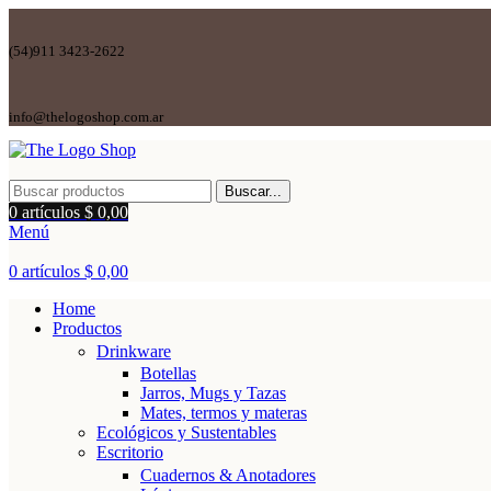
(54)911 3423-2622
info@thelogoshop.com.ar
Buscar...
0
artículos
$
0,00
Menú
0
artículos
$
0,00
Home
Productos
Drinkware
Botellas
Jarros, Mugs y Tazas
Mates, termos y materas
Ecológicos y Sustentables
Escritorio
Cuadernos & Anotadores