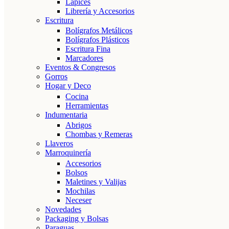
Lápices
Librería y Accesorios
Escritura
Bolígrafos Metálicos
Bolígrafos Plásticos
Escritura Fina
Marcadores
Eventos & Congresos
Gorros
Hogar y Deco
Cocina
Herramientas
Indumentaria
Abrigos
Chombas y Remeras
Llaveros
Marroquinería
Accesorios
Bolsos
Maletines y Valijas
Mochilas
Neceser
Novedades
Packaging y Bolsas
Paraguas