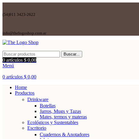
(54)911 3423-2622
info@thelogoshop.com.ar
Buscar...
0
artículos
$
0,00
Menú
0
artículos
$
0,00
Home
Productos
Drinkware
Botellas
Jarros, Mugs y Tazas
Mates, termos y materas
Ecológicos y Sustentables
Escritorio
Cuadernos & Anotadores