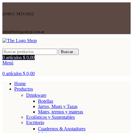
(54)911 3423-2622
info@thelogoshop.com.ar
Buscar...
0
artículos
$
0,00
Menú
0
artículos
$
0,00
Home
Productos
Drinkware
Botellas
Jarros, Mugs y Tazas
Mates, termos y materas
Ecológicos y Sustentables
Escritorio
Cuadernos & Anotadores