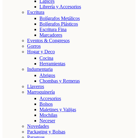
Lápices
Librería y Accesorios
Escritura
Bolígrafos Metálicos
Bolígrafos Plásticos
Escritura Fina
Marcadores
Eventos & Congresos
Gorros
Hogar y Deco
Cocina
Herramientas
Indumentaria
Abrigos
Chombas y Remeras
Llaveros
Marroquinería
Accesorios
Bolsos
Maletines y Valijas
Mochilas
Neceser
Novedades
Packaging y Bolsas
Paraguas