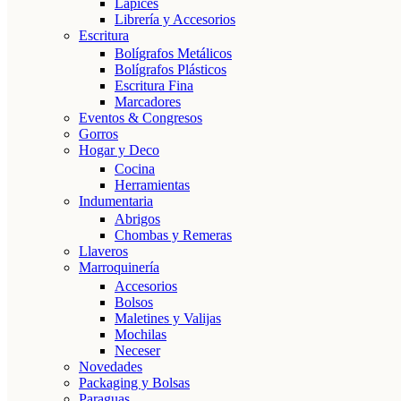
Lápices
Librería y Accesorios
Escritura
Bolígrafos Metálicos
Bolígrafos Plásticos
Escritura Fina
Marcadores
Eventos & Congresos
Gorros
Hogar y Deco
Cocina
Herramientas
Indumentaria
Abrigos
Chombas y Remeras
Llaveros
Marroquinería
Accesorios
Bolsos
Maletines y Valijas
Mochilas
Neceser
Novedades
Packaging y Bolsas
Paraguas