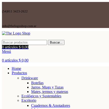
(54)911 3423-2622
info@thelogoshop.com.ar
Buscar...
0
artículos
$
0,00
Menú
0
artículos
$
0,00
Home
Productos
Drinkware
Botellas
Jarros, Mugs y Tazas
Mates, termos y materas
Ecológicos y Sustentables
Escritorio
Cuadernos & Anotadores