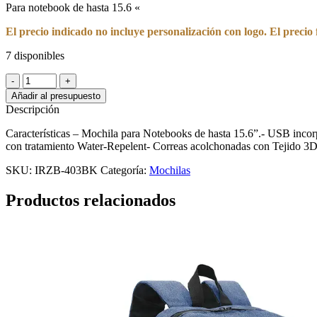
Para notebook de hasta 15.6 «
El precio indicado no incluye personalización con logo. El precio 
7 disponibles
ZÖM
-
Añadir al presupuesto
Mochila
Descripción
ZB-
403BK
Características – Mochila para Notebooks de hasta 15.6”.- USB inco
USB
con tratamiento Water-Repelent- Correas acolchonadas con Tejido 3DAi
cantidad
SKU:
IRZB-403BK
Categoría:
Mochilas
Productos relacionados