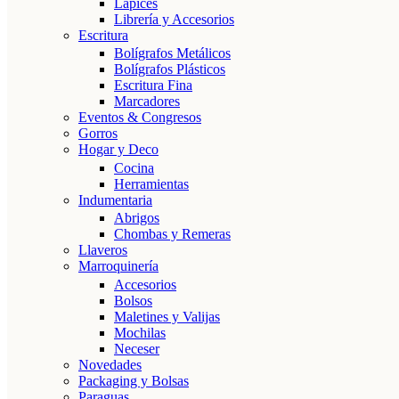
Lápices
Librería y Accesorios
Escritura
Bolígrafos Metálicos
Bolígrafos Plásticos
Escritura Fina
Marcadores
Eventos & Congresos
Gorros
Hogar y Deco
Cocina
Herramientas
Indumentaria
Abrigos
Chombas y Remeras
Llaveros
Marroquinería
Accesorios
Bolsos
Maletines y Valijas
Mochilas
Neceser
Novedades
Packaging y Bolsas
Paraguas