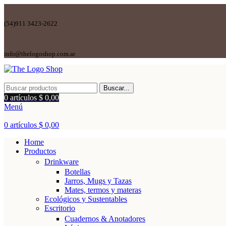
(54)911 3423-2622
info@thelogoshop.com.ar
Buscar...
0
artículos
$
0,00
Menú
0
artículos
$
0,00
Home
Productos
Drinkware
Botellas
Jarros, Mugs y Tazas
Mates, termos y materas
Ecológicos y Sustentables
Escritorio
Cuadernos & Anotadores