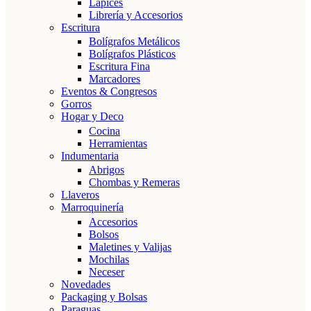
Lápices
Librería y Accesorios
Escritura
Bolígrafos Metálicos
Bolígrafos Plásticos
Escritura Fina
Marcadores
Eventos & Congresos
Gorros
Hogar y Deco
Cocina
Herramientas
Indumentaria
Abrigos
Chombas y Remeras
Llaveros
Marroquinería
Accesorios
Bolsos
Maletines y Valijas
Mochilas
Neceser
Novedades
Packaging y Bolsas
Paraguas