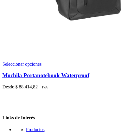
Este
Seleccionar opciones
producto
tiene
Mochila Portanotebook Waterproof
múltiples
variantes.
Desde
$
88.414,82
+ IVA
Las
opciones
se
pueden
elegir
en
Links de Interés
la
página
Productos