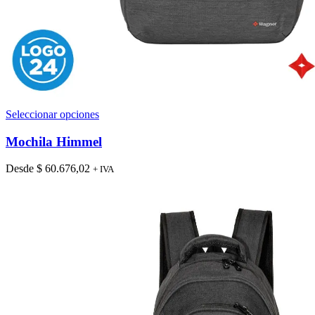
Este
Seleccionar opciones
producto
tiene
Mochila Himmel
múltiples
variantes.
Desde
$
60.676,02
+ IVA
Las
opciones
se
pueden
elegir
en
la
página
de
producto