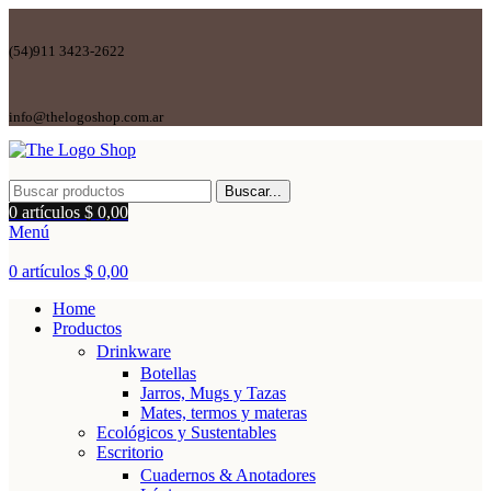
(54)911 3423-2622
info@thelogoshop.com.ar
Buscar...
0
artículos
$
0,00
Menú
0
artículos
$
0,00
Home
Productos
Drinkware
Botellas
Jarros, Mugs y Tazas
Mates, termos y materas
Ecológicos y Sustentables
Escritorio
Cuadernos & Anotadores