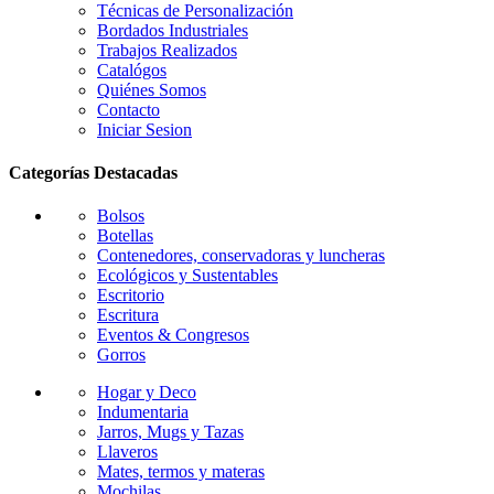
de
Técnicas de Personalización
producto
Bordados Industriales
Trabajos Realizados
Catalógos
Quiénes Somos
Contacto
Iniciar Sesion
Categorías Destacadas
Bolsos
Botellas
Contenedores, conservadoras y luncheras
Ecológicos y Sustentables
Escritorio
Escritura
Eventos & Congresos
Gorros
Hogar y Deco
Indumentaria
Jarros, Mugs y Tazas
Llaveros
Mates, termos y materas
Mochilas