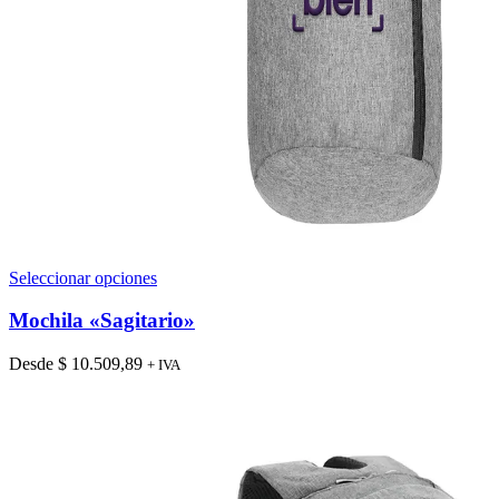
Este
Seleccionar opciones
producto
tiene
Mochila «Sagitario»
múltiples
variantes.
Desde
$
10.509,89
+ IVA
Las
opciones
se
pueden
elegir
en
la