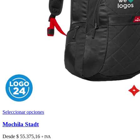
Este
Seleccionar opciones
producto
tiene
Mochila Stadt
múltiples
variantes.
Desde
$
55.375,16
+ IVA
Las