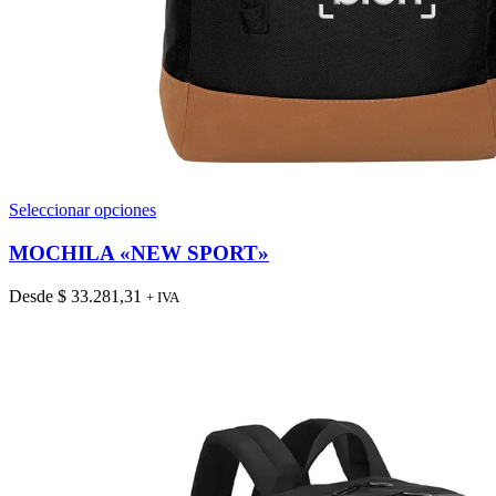
Este
Seleccionar opciones
producto
tiene
MOCHILA «NEW SPORT»
múltiples
variantes.
Desde
$
33.281,31
+ IVA
Las
opciones
se
pueden
elegir
en
la
página
de
producto