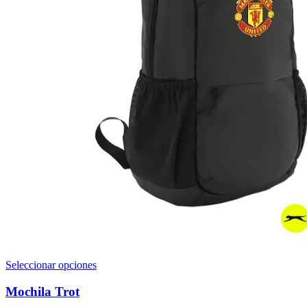
Este
Seleccionar opciones
producto
tiene
Mochila Trot
múltiples