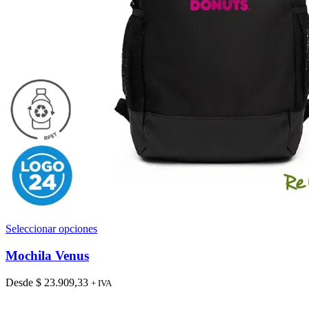
Este
Seleccionar opciones
producto
tiene
Mochila Venus
múltiples
variantes.
Desde
$
23.909,33
+ IVA
Las
opciones