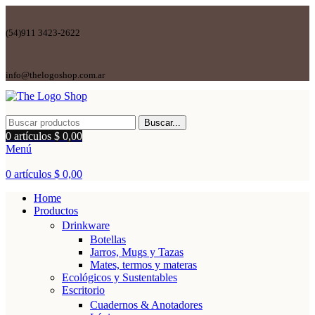
(54)911 3423-2622
info@thelogoshop.com.ar
Buscar...
0
artículos
$
0,00
Menú
0
artículos
$
0,00
Home
Productos
Drinkware
Botellas
Jarros, Mugs y Tazas
Mates, termos y materas
Ecológicos y Sustentables
Escritorio
Cuadernos & Anotadores