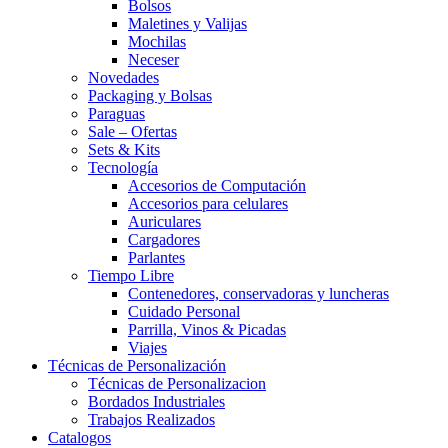
Bolsos
Maletines y Valijas
Mochilas
Neceser
Novedades
Packaging y Bolsas
Paraguas
Sale – Ofertas
Sets & Kits
Tecnología
Accesorios de Computación
Accesorios para celulares
Auriculares
Cargadores
Parlantes
Tiempo Libre
Contenedores, conservadoras y luncheras
Cuidado Personal
Parrilla, Vinos & Picadas
Viajes
Técnicas de Personalización
Técnicas de Personalizacion
Bordados Industriales
Trabajos Realizados
Catalogos