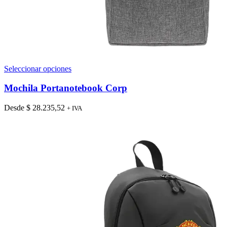
Este
Seleccionar opciones
producto
tiene
Mochila Portanotebook Corp
múltiples
variantes.
Desde
$
28.235,52
+ IVA
Las
opciones
se
pueden
elegir
en
la
página
de
producto