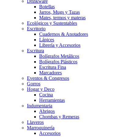
Drinkware
Botellas
Jarros, Mugs y Tazas
Mates, termos y materas
Ecológicos y Sustentables
Escritorio
Cuadernos & Anotadores
Lápices
Librería y Accesorios
Escritura
Bolígrafos Metálicos
Bolígrafos Plásticos
Escritura Fina
Marcadores
Eventos & Congresos
Gorros
Hogar y Deco
Cocina
Herramientas
Indumentaria
Abrigos
Chombas y Remeras
Llaveros
Marroquinería
Accesorios