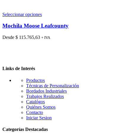
Este
Seleccionar opciones
producto
tiene
Mochila Moose Leafcounty
múltiples
variantes.
Desde
$
115.765,63
+ IVA
Las
opciones
se
pueden
elegir
en
Links de Interés
la
página
Productos
de
Técnicas de Personalización
producto
Bordados Industriales
Trabajos Realizados
Catalógos
Quiénes Somos
Contacto
Iniciar Sesion
Categorías Destacadas