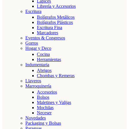
Lápices
Librería y Accesorios
Escritura
Bolígrafos Metálicos
Bolígrafos Plásticos
Escritura Fina
Marcadores
Eventos & Congresos
Gorros
Hogar y Deco
Cocina
Herramientas
Indumentaria
Abrigos
Chombas y Remeras
Llaveros
Marroquinería
Accesorios
Bolsos
Maletines y Valijas
Mochilas
Neceser
Novedades
Packaging y Bolsas
Paraguas