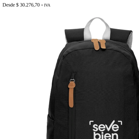
variantes.
Desde
$
30.276,70
+ IVA
Las
opciones
se
pueden
elegir
en
la
página
de
producto