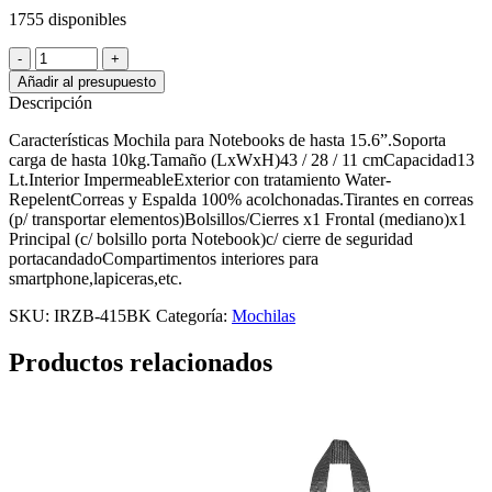
1755 disponibles
ZOM
MOCHILA
Añadir al presupuesto
Venecia
Descripción
ZB-
415BK
Características Mochila para Notebooks de hasta 15.6”.Soporta
Gris
carga de hasta 10kg.Tamaño (LxWxH)43 / 28 / 11 cmCapacidad13
Dark
Lt.Interior ImpermeableExterior con tratamiento Water-
15.6"
RepelentCorreas y Espalda 100% acolchonadas.Tirantes en correas
USB
(p/ transportar elementos)Bolsillos/Cierres x1 Frontal (mediano)x1
cantidad
Principal (c/ bolsillo porta Notebook)c/ cierre de seguridad
portacandadoCompartimentos interiores para
smartphone,lapiceras,etc.
SKU:
IRZB-415BK
Categoría:
Mochilas
Productos relacionados