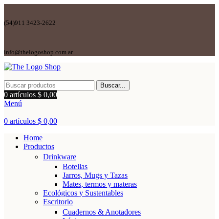
(54)911 3423-2622
info@thelogoshop.com.ar
Buscar...
0
artículos
$
0,00
Menú
0
artículos
$
0,00
Home
Productos
Drinkware
Botellas
Jarros, Mugs y Tazas
Mates, termos y materas
Ecológicos y Sustentables
Escritorio
Cuadernos & Anotadores