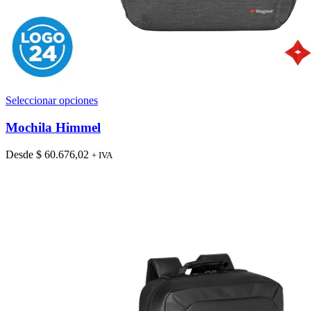
Este
Seleccionar opciones
producto
tiene
Mochila Himmel
múltiples
variantes.
Desde
$
60.676,02
+ IVA
Las
opciones
se
pueden
elegir
en
la
página
de
producto