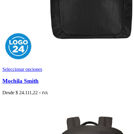
Este
Seleccionar opciones
producto
tiene
Mochila Smith
múltiples
variantes.
Desde
$
24.111,22
+ IVA
Las
opciones
se
pueden
elegir
en
la
página