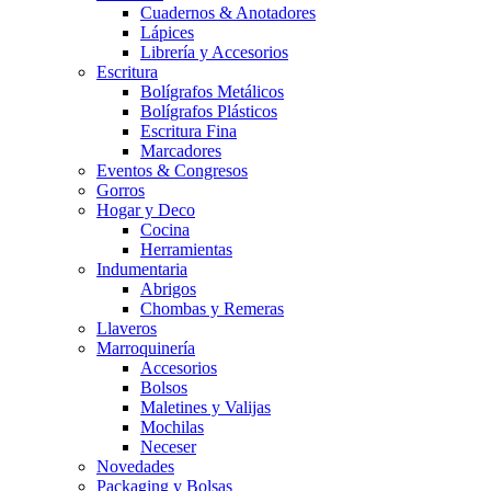
Cuadernos & Anotadores
Lápices
Librería y Accesorios
Escritura
Bolígrafos Metálicos
Bolígrafos Plásticos
Escritura Fina
Marcadores
Eventos & Congresos
Gorros
Hogar y Deco
Cocina
Herramientas
Indumentaria
Abrigos
Chombas y Remeras
Llaveros
Marroquinería
Accesorios
Bolsos
Maletines y Valijas
Mochilas
Neceser
Novedades
Packaging y Bolsas