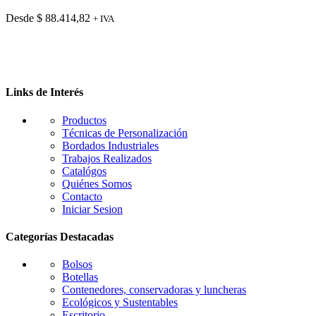
múltiples
variantes.
Desde
$
88.414,82
+ IVA
Las
opciones
se
pueden
elegir
en
Links de Interés
la
página
Productos
de
Técnicas de Personalización
producto
Bordados Industriales
Trabajos Realizados
Catalógos
Quiénes Somos
Contacto
Iniciar Sesion
Categorías Destacadas
Bolsos
Botellas
Contenedores, conservadoras y luncheras
Ecológicos y Sustentables
Escritorio