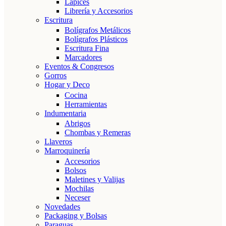
Lápices
Librería y Accesorios
Escritura
Bolígrafos Metálicos
Bolígrafos Plásticos
Escritura Fina
Marcadores
Eventos & Congresos
Gorros
Hogar y Deco
Cocina
Herramientas
Indumentaria
Abrigos
Chombas y Remeras
Llaveros
Marroquinería
Accesorios
Bolsos
Maletines y Valijas
Mochilas
Neceser
Novedades
Packaging y Bolsas
Paraguas