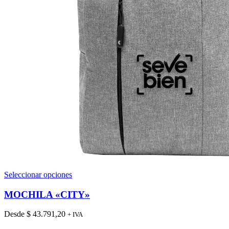
Este
Seleccionar opciones
producto
tiene
MOCHILA «CITY»
múltiples
variantes.
Desde
$
43.791,20
+ IVA
Las