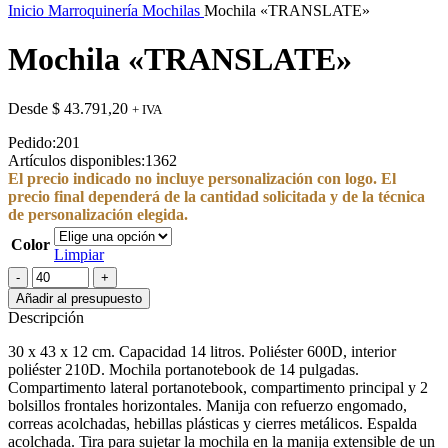
Inicio
Marroquinería
Mochilas
Mochila «TRANSLATE»
Mochila «TRANSLATE»
Desde
$
43.791,20
+ IVA
Pedido:
201
Artículos disponibles:
1362
El precio indicado no incluye personalización con logo. El
precio final dependerá de la cantidad solicitada y de la técnica
de personalización elegida.
Color
Limpiar
Mochila
"TRANSLATE"
Añadir al presupuesto
cantidad
Descripción
30 x 43 x 12 cm. Capacidad 14 litros. Poliéster 600D, interior
poliéster 210D. Mochila portanotebook de 14 pulgadas.
Compartimento lateral portanotebook, compartimento principal y 2
bolsillos frontales horizontales. Manija con refuerzo engomado,
correas acolchadas, hebillas plásticas y cierres metálicos. Espalda
acolchada. Tira para sujetar la mochila en la manija extensible de un