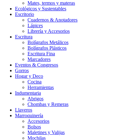
Mates, termos y materas
Ecológicos y Sustentables
Escritorio
Cuadernos & Anotadores
Lápices
Librería y Accesorios
Escritura
Bolígrafos Metálicos
Bolígrafos Plásticos
Escritura Fina
Marcadores
Eventos & Congresos
Gorros
Hogar y Deco
Cocina
Herramientas
Indumentaria
Abrigos
Chombas y Remeras
Llaveros
Marroquinería
Accesorios
Bolsos
Maletines y Valijas
Mochilas