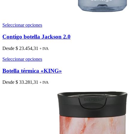
Este
Seleccionar opciones
producto
tiene
Contigo botella Jackson 2.0
múltiples
variantes.
Desde
$
23.454,31
+ IVA
Las
opciones
Este
Seleccionar opciones
se
producto
pueden
tiene
Botella térmica «KING»
elegir
múltiples
en
variantes.
Desde
$
33.281,31
+ IVA
la
Las
página
opciones
de
se
producto
pueden
elegir
en
la
página
de