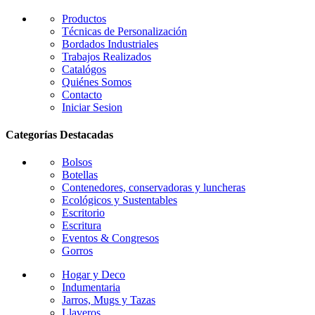
la
página
Productos
de
Técnicas de Personalización
producto
Bordados Industriales
Trabajos Realizados
Catalógos
Quiénes Somos
Contacto
Iniciar Sesion
Categorías Destacadas
Bolsos
Botellas
Contenedores, conservadoras y luncheras
Ecológicos y Sustentables
Escritorio
Escritura
Eventos & Congresos
Gorros
Hogar y Deco
Indumentaria
Jarros, Mugs y Tazas
Llaveros