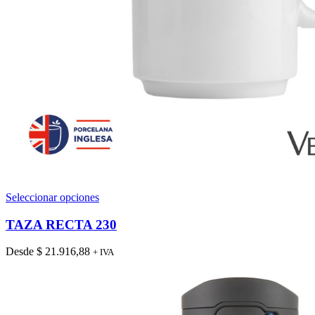
Este
Seleccionar opciones
producto
tiene
TAZA RECTA 230
múltiples
variantes.
Desde
$
21.916,88
+ IVA
Las
opciones
se
pueden
elegir