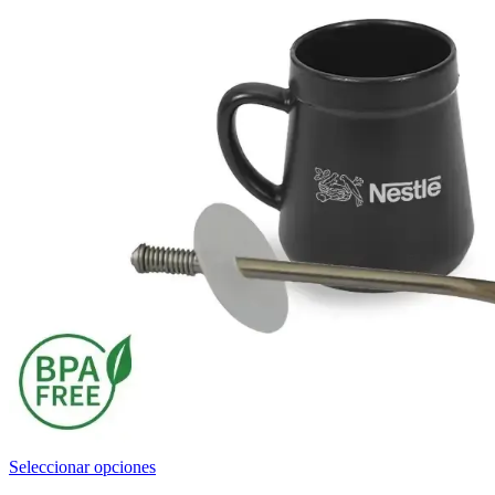
Este
Seleccionar opciones
producto