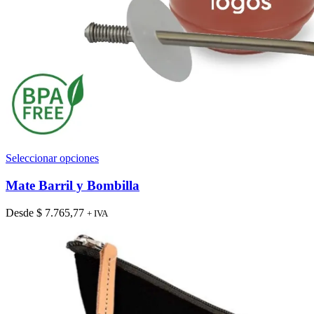
Este
Seleccionar opciones
producto
tiene
Mate Barril y Bombilla
múltiples
variantes.
Desde
$
7.765,77
+ IVA
Las
opciones
se
pueden
elegir
en
la
página