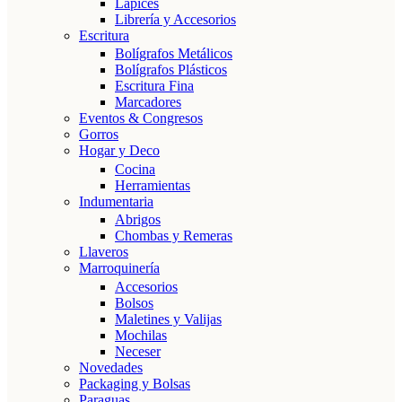
Lápices
Librería y Accesorios
Escritura
Bolígrafos Metálicos
Bolígrafos Plásticos
Escritura Fina
Marcadores
Eventos & Congresos
Gorros
Hogar y Deco
Cocina
Herramientas
Indumentaria
Abrigos
Chombas y Remeras
Llaveros
Marroquinería
Accesorios
Bolsos
Maletines y Valijas
Mochilas
Neceser
Novedades
Packaging y Bolsas
Paraguas