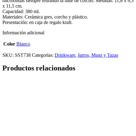
microondas siempre retirando la base de corcho. Medidas: 11,8 x 9,3
x 11,5 cm.
Capacidad: 380 ml.
Materiales: Cerámica gres, corcho y plástico.
Presentación: en caja de regalo kraft.
Información adicional
Color
Blanco
SKU:
SST738
Categorías:
Drinkware
,
Jarros, Mugs y Tazas
Productos relacionados