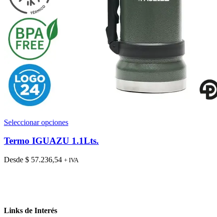
Este
Seleccionar opciones
producto
tiene
Termo IGUAZU 1.1Lts.
múltiples
variantes.
Desde
$
57.236,54
+ IVA
Las
opciones
se
pueden
elegir
en
Links de Interés