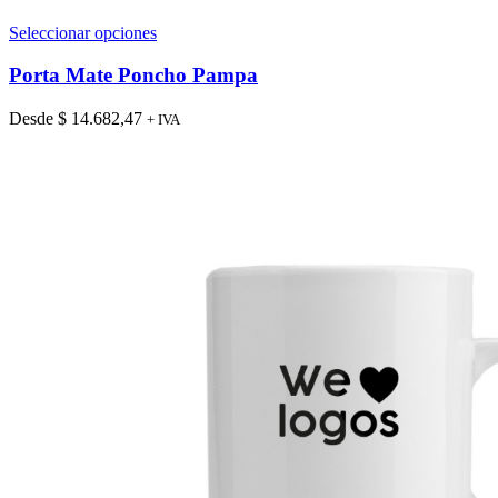
Este
Seleccionar opciones
producto
tiene
Porta Mate Poncho Pampa
múltiples
variantes.
Desde
$
14.682,47
+ IVA
Las
opciones
se
pueden
elegir
en
la
página
de
producto