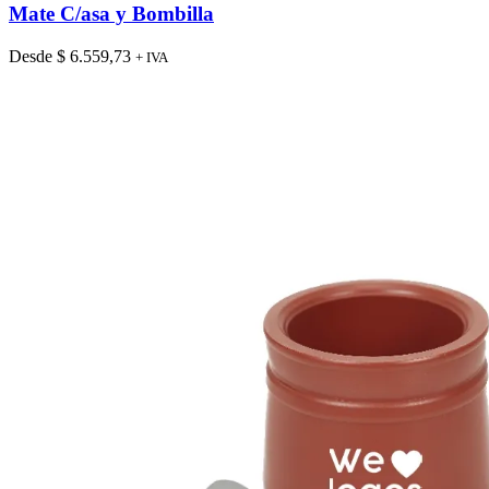
tiene
Mate C/asa y Bombilla
múltiples
variantes.
Desde
$
6.559,73
+ IVA
Las
opciones
se
pueden
elegir
en
la
página
de
producto