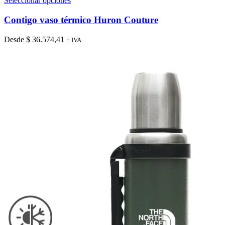
Seleccionar opciones
producto
tiene
Contigo vaso térmico Huron Couture
múltiples
variantes.
Desde
$
36.574,41
+ IVA
Las
opciones
se
pueden
elegir
en
la
página
de
producto