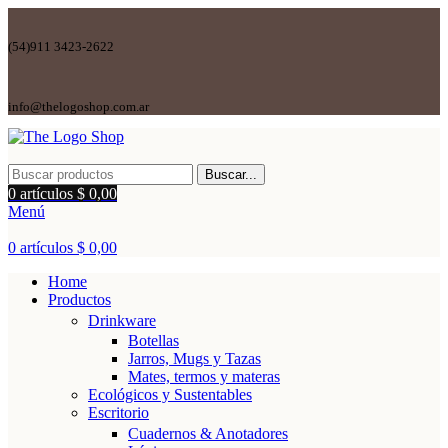
(54)911 3423-2622
info@thelogoshop.com.ar
Buscar...
0
artículos
$
0,00
Menú
0
artículos
$
0,00
Home
Productos
Drinkware
Botellas
Jarros, Mugs y Tazas
Mates, termos y materas
Ecológicos y Sustentables
Escritorio
Cuadernos & Anotadores