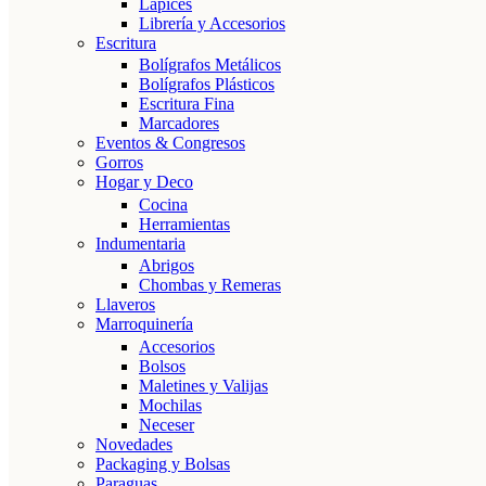
Lápices
Librería y Accesorios
Escritura
Bolígrafos Metálicos
Bolígrafos Plásticos
Escritura Fina
Marcadores
Eventos & Congresos
Gorros
Hogar y Deco
Cocina
Herramientas
Indumentaria
Abrigos
Chombas y Remeras
Llaveros
Marroquinería
Accesorios
Bolsos
Maletines y Valijas
Mochilas
Neceser
Novedades
Packaging y Bolsas
Paraguas