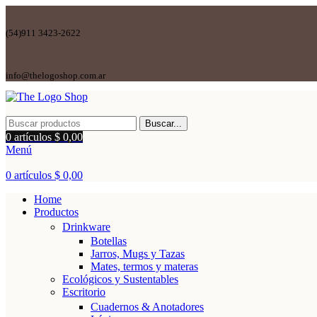
(54)911 3423-2622
info@thelogoshop.com.ar
Buscar...
0
artículos
$
0,00
Menú
0
artículos
$
0,00
Home
Productos
Drinkware
Botellas
Jarros, Mugs y Tazas
Mates, termos y materas
Ecológicos y Sustentables
Escritorio
Cuadernos & Anotadores