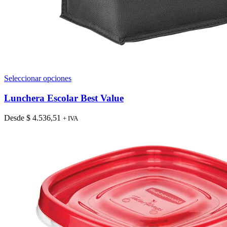
Este
Seleccionar opciones
producto
tiene
Lunchera Escolar Best Value
múltiples
variantes.
Desde
$
4.536,51
+ IVA
Las
opciones
se
pueden
elegir
en
la
página
de
producto