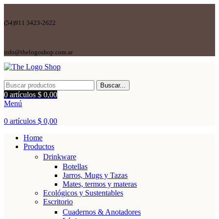
(54)911 3423-2622
info@thelogoshop.com.ar
Buscar...
0
artículos
$
0,00
Menú
0
artículos
$
0,00
Home
Productos
Drinkware
Botellas
Jarros, Mugs y Tazas
Mates, termos y materas
Ecológicos y Sustentables
Escritorio
Cuadernos & Anotadores