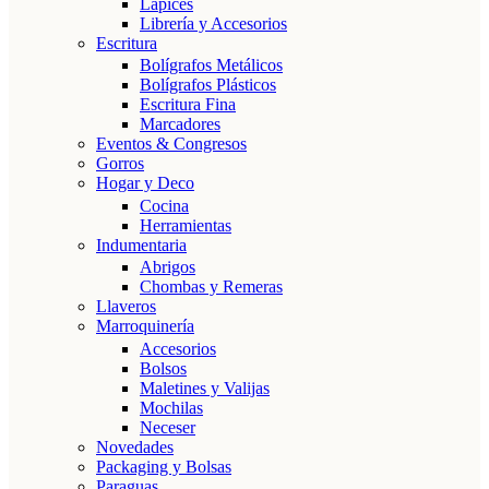
Lápices
Librería y Accesorios
Escritura
Bolígrafos Metálicos
Bolígrafos Plásticos
Escritura Fina
Marcadores
Eventos & Congresos
Gorros
Hogar y Deco
Cocina
Herramientas
Indumentaria
Abrigos
Chombas y Remeras
Llaveros
Marroquinería
Accesorios
Bolsos
Maletines y Valijas
Mochilas
Neceser
Novedades
Packaging y Bolsas
Paraguas