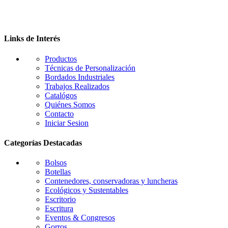
opciones
se
pueden
elegir
en
Links de Interés
la
página
Productos
de
Técnicas de Personalización
producto
Bordados Industriales
Trabajos Realizados
Catalógos
Quiénes Somos
Contacto
Iniciar Sesion
Categorías Destacadas
Bolsos
Botellas
Contenedores, conservadoras y luncheras
Ecológicos y Sustentables
Escritorio
Escritura
Eventos & Congresos
Gorros