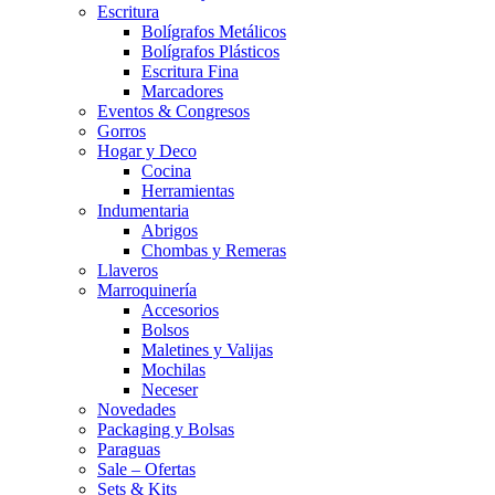
Escritura
Bolígrafos Metálicos
Bolígrafos Plásticos
Escritura Fina
Marcadores
Eventos & Congresos
Gorros
Hogar y Deco
Cocina
Herramientas
Indumentaria
Abrigos
Chombas y Remeras
Llaveros
Marroquinería
Accesorios
Bolsos
Maletines y Valijas
Mochilas
Neceser
Novedades
Packaging y Bolsas
Paraguas
Sale – Ofertas
Sets & Kits