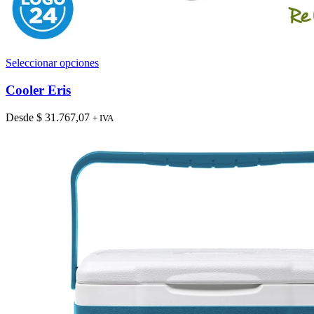
Este
Seleccionar opciones
producto
tiene
Cooler Eris
múltiples
variantes.
Desde
$
31.767,07
+ IVA
Las
opciones
se
pueden
elegir
en
la
página
de
producto