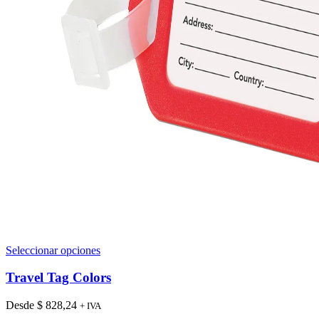
Este
Seleccionar opciones
producto
tiene
Travel Tag Colors
múltiples
variantes.
Desde
$
828,24
+ IVA
Las