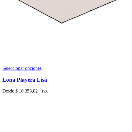
Este
Seleccionar opciones
producto
tiene
Lona Playera Lisa
múltiples
variantes.
Desde
$
10.353,02
+ IVA
Las
opciones
se
pueden
elegir
en
la
página