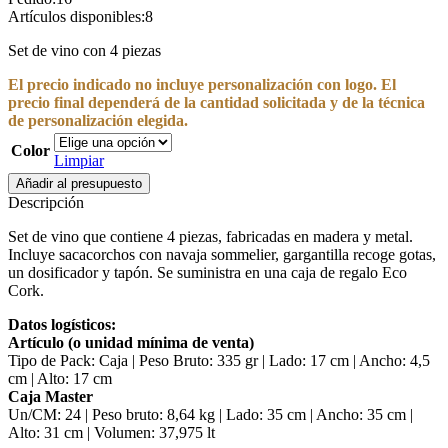
Artículos disponibles:
8
Set de vino con 4 piezas
El precio indicado no incluye personalización con logo. El
precio final dependerá de la cantidad solicitada y de la técnica
de personalización elegida.
Color
Limpiar
Set
Añadir al presupuesto
de
Descripción
vino
Eco
Set de vino que contiene 4 piezas, fabricadas en madera y metal.
Cork
Incluye sacacorchos con navaja sommelier, gargantilla recoge gotas,
cantidad
un dosificador y tapón. Se suministra en una caja de regalo Eco
Cork.
Datos logísticos:
Artículo (o unidad mínima de venta)
Tipo de Pack: Caja | Peso Bruto: 335 gr | Lado: 17 cm | Ancho: 4,5
cm | Alto: 17 cm
Caja Master
Un/CM: 24 | Peso bruto: 8,64 kg | Lado: 35 cm | Ancho: 35 cm |
Alto: 31 cm | Volumen: 37,975 lt