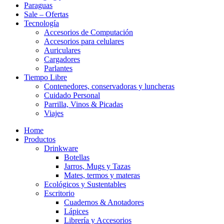
Paraguas
Sale – Ofertas
Tecnología
Accesorios de Computación
Accesorios para celulares
Auriculares
Cargadores
Parlantes
Tiempo Libre
Contenedores, conservadoras y luncheras
Cuidado Personal
Parrilla, Vinos & Picadas
Viajes
Home
Productos
Drinkware
Botellas
Jarros, Mugs y Tazas
Mates, termos y materas
Ecológicos y Sustentables
Escritorio
Cuadernos & Anotadores
Lápices
Librería y Accesorios