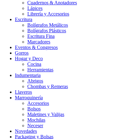
Cuadernos & Anotadores
Lápices
Librería y Accesorios
Escritura
Bolígrafos Metálicos
Bolígrafos Plásticos
Escritura Fina
Marcadores
Eventos & Congresos
Gorros
Hogar y Deco
Cocina
Herramientas
Indumentaria
Abrigos
Chombas y Remeras
Llaveros
Marroquinería
Accesorios
Bolsos
Maletines y Valijas
Mochilas
Neceser
Novedades
Packaging y Bolsas