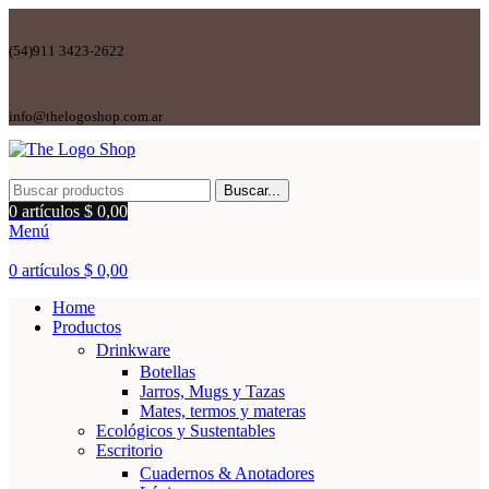
(54)911 3423-2622
info@thelogoshop.com.ar
Buscar...
0
artículos
$
0,00
Menú
0
artículos
$
0,00
Home
Productos
Drinkware
Botellas
Jarros, Mugs y Tazas
Mates, termos y materas
Ecológicos y Sustentables
Escritorio
Cuadernos & Anotadores