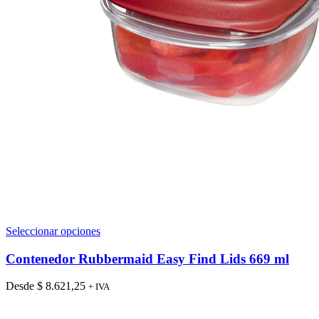
Este
Seleccionar opciones
producto
tiene
Contenedor Rubbermaid Easy Find Lids 669 ml
múltiples
variantes.
Desde
$
8.621,25
+ IVA
Las
opciones