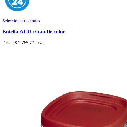
Este
Seleccionar opciones
producto
tiene
Botella ALU c/handle color
múltiples
variantes.
Desde
$
7.765,77
+ IVA
Las
opciones
se
pueden
elegir
en
la
página
de
producto