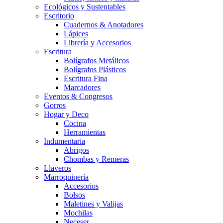
Ecológicos y Sustentables
Escritorio
Cuadernos & Anotadores
Lápices
Librería y Accesorios
Escritura
Bolígrafos Metálicos
Bolígrafos Plásticos
Escritura Fina
Marcadores
Eventos & Congresos
Gorros
Hogar y Deco
Cocina
Herramientas
Indumentaria
Abrigos
Chombas y Remeras
Llaveros
Marroquinería
Accesorios
Bolsos
Maletines y Valijas
Mochilas
Neceser