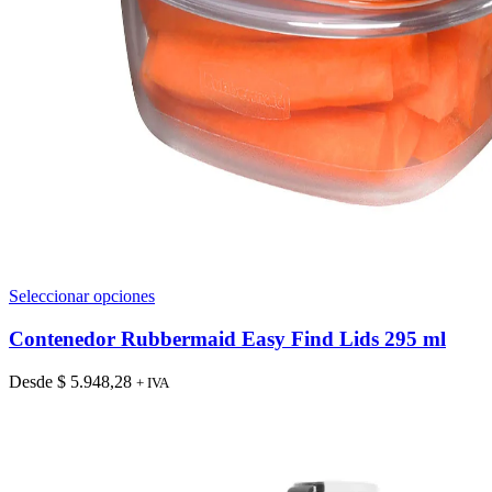
Este
Seleccionar opciones
producto
tiene
Contenedor Rubbermaid Easy Find Lids 295 ml
múltiples
variantes.
Desde
$
5.948,28
+ IVA
Las
opciones
se
pueden
elegir