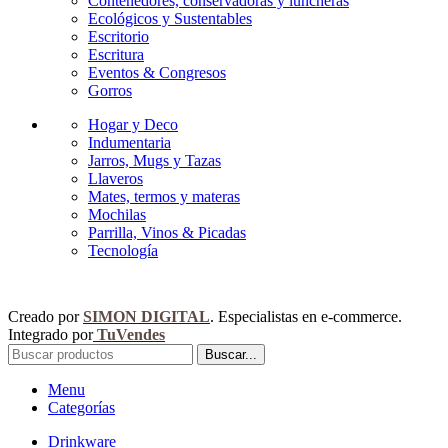
Contenedores, conservadoras y luncheras
Ecológicos y Sustentables
Escritorio
Escritura
Eventos & Congresos
Gorros
Hogar y Deco
Indumentaria
Jarros, Mugs y Tazas
Llaveros
Mates, termos y materas
Mochilas
Parrilla, Vinos & Picadas
Tecnología
Creado por
SIMON DIGITAL
. Especialistas en e-commerce.
Integrado por
TuVendes
Buscar...
Menu
Categorías
Drinkware