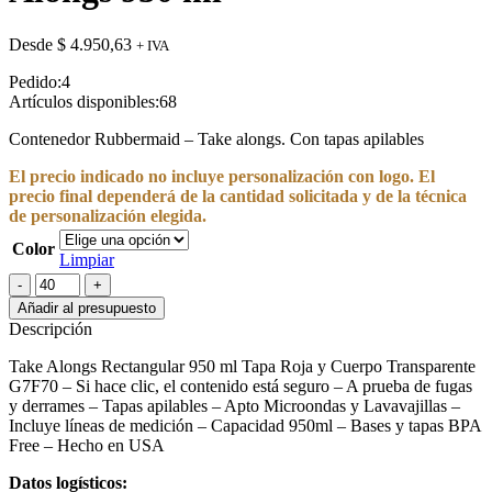
Desde
$
4.950,63
+ IVA
Pedido:
4
Artículos disponibles:
68
Contenedor Rubbermaid – Take alongs. Con tapas apilables
El precio indicado no incluye personalización con logo. El
precio final dependerá de la cantidad solicitada y de la técnica
de personalización elegida.
Color
Limpiar
Contenedor
Rubbermaid
Añadir al presupuesto
Take
Descripción
Alongs
950
Take Alongs Rectangular 950 ml Tapa Roja y Cuerpo Transparente
ml
G7F70 – Si hace clic, el contenido está seguro – A prueba de fugas
cantidad
y derrames – Tapas apilables – Apto Microondas y Lavavajillas –
Incluye líneas de medición – Capacidad 950ml – Bases y tapas BPA
Free – Hecho en USA
Datos logísticos: