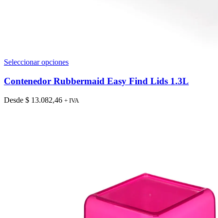
Este
Seleccionar opciones
producto
tiene
Contenedor Rubbermaid Easy Find Lids 1.3L
múltiples
variantes.
Desde
$
13.082,46
+ IVA
Las
opciones
se
pueden
elegir
en
la
página
de
producto