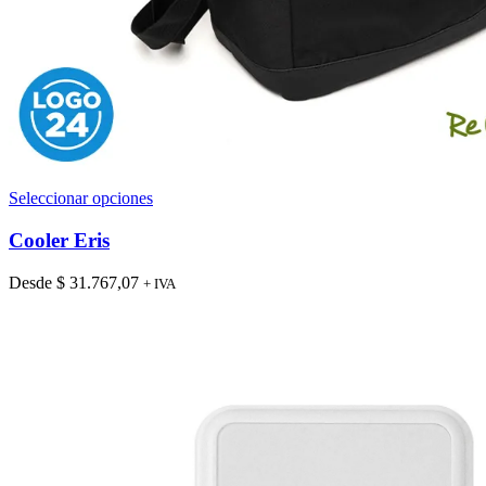
Este
Seleccionar opciones
producto
tiene
Cooler Eris
múltiples
variantes.
Desde
$
31.767,07
+ IVA
Las
opciones
se
pueden
elegir
en
la
página
de
producto