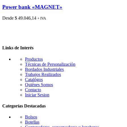
producto
tiene
Power bank «MAGNET»
múltiples
variantes.
Desde
$
49.046,14
+ IVA
Las
opciones
se
pueden
elegir
en
Links de Interés
la
página
Productos
de
Técnicas de Personalización
producto
Bordados Industriales
Trabajos Realizados
Catalógos
Quiénes Somos
Contacto
Iniciar Sesion
Categorías Destacadas
Bolsos
Botellas