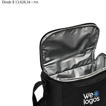
variantes.
Desde
$
13.628,34
+ IVA
Las
opciones
se
pueden
elegir
en
la
página
de
producto