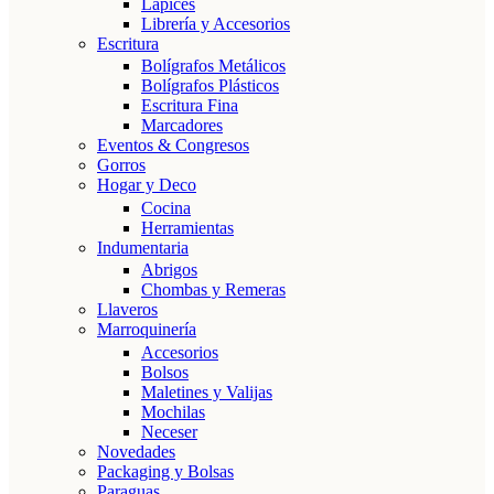
Lápices
Librería y Accesorios
Escritura
Bolígrafos Metálicos
Bolígrafos Plásticos
Escritura Fina
Marcadores
Eventos & Congresos
Gorros
Hogar y Deco
Cocina
Herramientas
Indumentaria
Abrigos
Chombas y Remeras
Llaveros
Marroquinería
Accesorios
Bolsos
Maletines y Valijas
Mochilas
Neceser
Novedades
Packaging y Bolsas
Paraguas