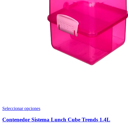
Este
Seleccionar opciones
producto
tiene
Contenedor Sistema Lunch Cube Trends 1.4L
múltiples