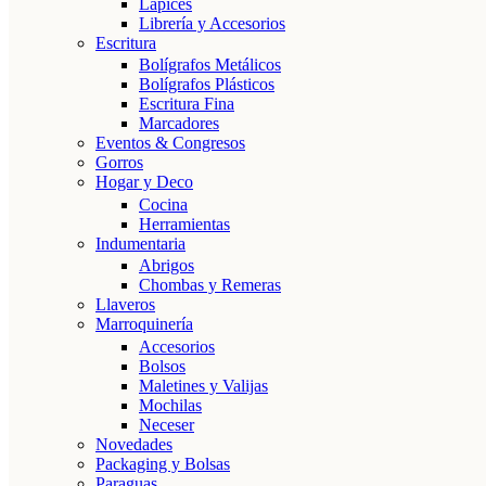
Lápices
Librería y Accesorios
Escritura
Bolígrafos Metálicos
Bolígrafos Plásticos
Escritura Fina
Marcadores
Eventos & Congresos
Gorros
Hogar y Deco
Cocina
Herramientas
Indumentaria
Abrigos
Chombas y Remeras
Llaveros
Marroquinería
Accesorios
Bolsos
Maletines y Valijas
Mochilas
Neceser
Novedades
Packaging y Bolsas
Paraguas