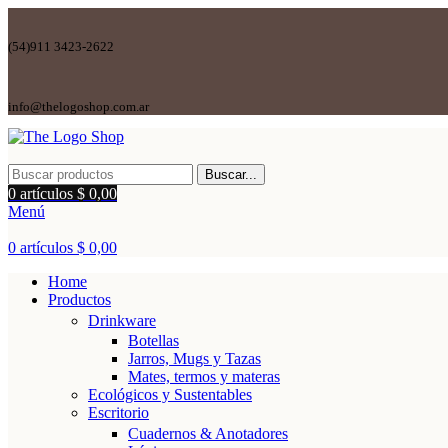
(54)911 3423-2622
info@thelogoshop.com.ar
Buscar...
0
artículos
$
0,00
Menú
0
artículos
$
0,00
Home
Productos
Drinkware
Botellas
Jarros, Mugs y Tazas
Mates, termos y materas
Ecológicos y Sustentables
Escritorio
Cuadernos & Anotadores