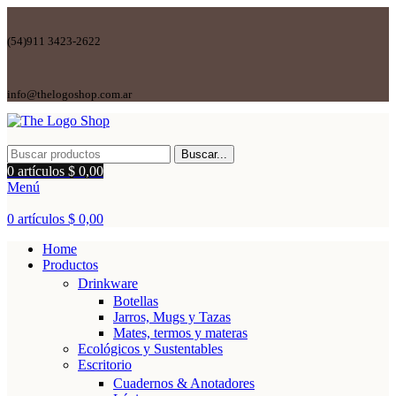
(54)911 3423-2622
info@thelogoshop.com.ar
Buscar...
0
artículos
$
0,00
Menú
0
artículos
$
0,00
Home
Productos
Drinkware
Botellas
Jarros, Mugs y Tazas
Mates, termos y materas
Ecológicos y Sustentables
Escritorio
Cuadernos & Anotadores