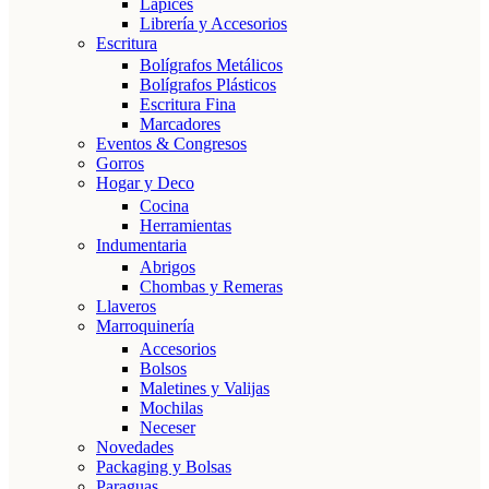
Lápices
Librería y Accesorios
Escritura
Bolígrafos Metálicos
Bolígrafos Plásticos
Escritura Fina
Marcadores
Eventos & Congresos
Gorros
Hogar y Deco
Cocina
Herramientas
Indumentaria
Abrigos
Chombas y Remeras
Llaveros
Marroquinería
Accesorios
Bolsos
Maletines y Valijas
Mochilas
Neceser
Novedades
Packaging y Bolsas
Paraguas