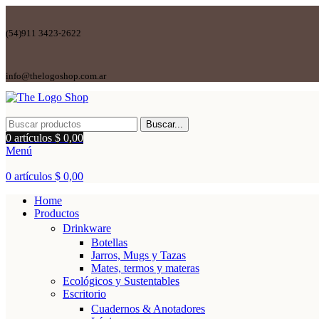
(54)911 3423-2622
info@thelogoshop.com.ar
Buscar...
0
artículos
$
0,00
Menú
0
artículos
$
0,00
Home
Productos
Drinkware
Botellas
Jarros, Mugs y Tazas
Mates, termos y materas
Ecológicos y Sustentables
Escritorio
Cuadernos & Anotadores