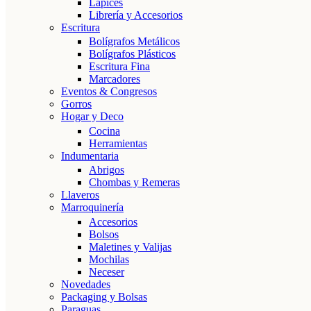
Lápices
Librería y Accesorios
Escritura
Bolígrafos Metálicos
Bolígrafos Plásticos
Escritura Fina
Marcadores
Eventos & Congresos
Gorros
Hogar y Deco
Cocina
Herramientas
Indumentaria
Abrigos
Chombas y Remeras
Llaveros
Marroquinería
Accesorios
Bolsos
Maletines y Valijas
Mochilas
Neceser
Novedades
Packaging y Bolsas
Paraguas