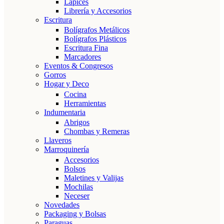
Lápices
Librería y Accesorios
Escritura
Bolígrafos Metálicos
Bolígrafos Plásticos
Escritura Fina
Marcadores
Eventos & Congresos
Gorros
Hogar y Deco
Cocina
Herramientas
Indumentaria
Abrigos
Chombas y Remeras
Llaveros
Marroquinería
Accesorios
Bolsos
Maletines y Valijas
Mochilas
Neceser
Novedades
Packaging y Bolsas
Paraguas