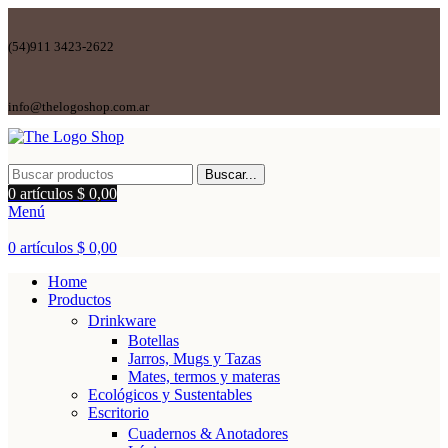
(54)911 3423-2622
info@thelogoshop.com.ar
Buscar...
0
artículos
$
0,00
Menú
0
artículos
$
0,00
Home
Productos
Drinkware
Botellas
Jarros, Mugs y Tazas
Mates, termos y materas
Ecológicos y Sustentables
Escritorio
Cuadernos & Anotadores