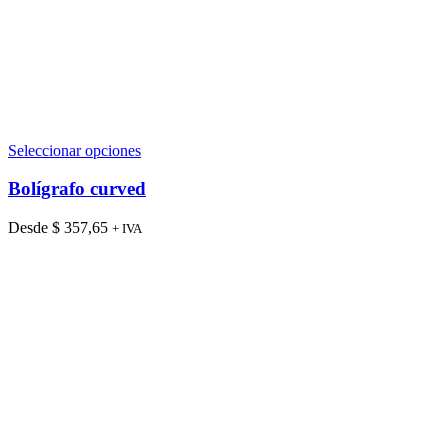
Este
Seleccionar opciones
producto
tiene
Bolígrafo curved
múltiples
variantes.
Desde
$
357,65
+ IVA
Las
opciones
se
pueden
elegir
en
la
página
de
producto