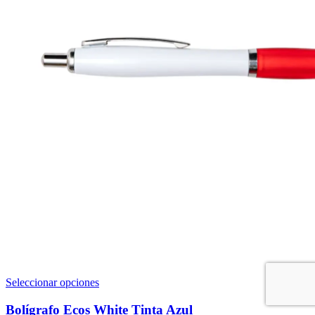
Este
Seleccionar opciones
producto
tiene
Bolígrafo Ecos White Tinta Azul