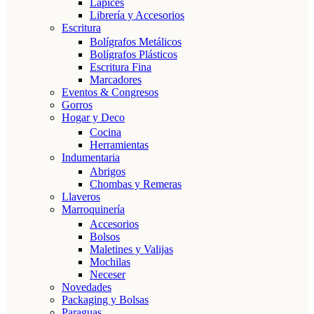
Lápices
Librería y Accesorios
Escritura
Bolígrafos Metálicos
Bolígrafos Plásticos
Escritura Fina
Marcadores
Eventos & Congresos
Gorros
Hogar y Deco
Cocina
Herramientas
Indumentaria
Abrigos
Chombas y Remeras
Llaveros
Marroquinería
Accesorios
Bolsos
Maletines y Valijas
Mochilas
Neceser
Novedades
Packaging y Bolsas
Paraguas