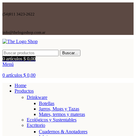
(54)911 3423-2622
info@thelogoshop.com.ar
Buscar...
0
artículos
$
0,00
Menú
0
artículos
$
0,00
Home
Productos
Drinkware
Botellas
Jarros, Mugs y Tazas
Mates, termos y materas
Ecológicos y Sustentables
Escritorio
Cuadernos & Anotadores