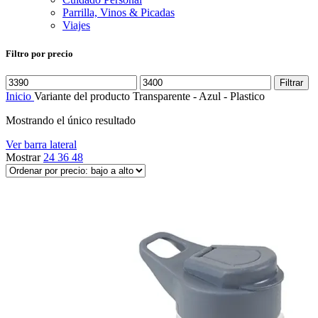
Parrilla, Vinos & Picadas
Viajes
Filtro por precio
Precio
Precio
Filtrar
mínimo
máximo
Inicio
Variante del producto
Transparente - Azul - Plastico
Mostrando el único resultado
Ver barra lateral
Mostrar
24
36
48