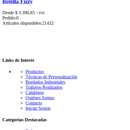
tiene
Botella Fizzy
múltiples
variantes.
Desde
$
3.390,85
+ IVA
Las
Pedido:
0
opciones
Artículos disponibles:
21432
se
pueden
elegir
en
la
página
de
Links de Interés
producto
Productos
Técnicas de Personalización
Bordados Industriales
Trabajos Realizados
Catalógos
Quiénes Somos
Contacto
Iniciar Sesion
Categorías Destacadas