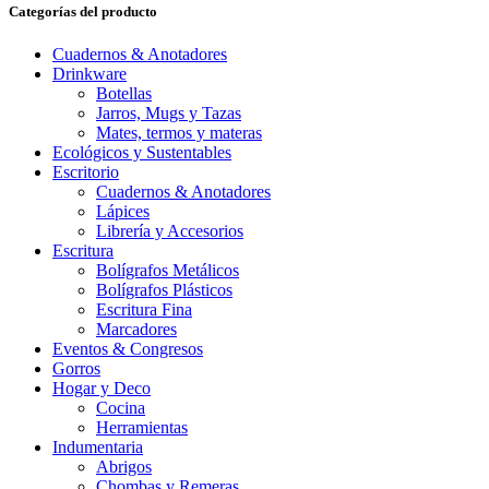
Categorías del producto
Cuadernos & Anotadores
Drinkware
Botellas
Jarros, Mugs y Tazas
Mates, termos y materas
Ecológicos y Sustentables
Escritorio
Cuadernos & Anotadores
Lápices
Librería y Accesorios
Escritura
Bolígrafos Metálicos
Bolígrafos Plásticos
Escritura Fina
Marcadores
Eventos & Congresos
Gorros
Hogar y Deco
Cocina
Herramientas
Indumentaria
Abrigos
Chombas y Remeras