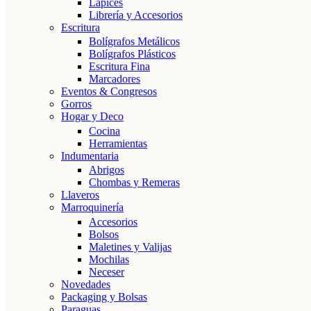
Lápices
Librería y Accesorios
Escritura
Bolígrafos Metálicos
Bolígrafos Plásticos
Escritura Fina
Marcadores
Eventos & Congresos
Gorros
Hogar y Deco
Cocina
Herramientas
Indumentaria
Abrigos
Chombas y Remeras
Llaveros
Marroquinería
Accesorios
Bolsos
Maletines y Valijas
Mochilas
Neceser
Novedades
Packaging y Bolsas
Paraguas