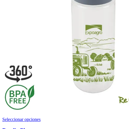
Este
Seleccionar opciones
producto