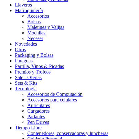
Llaveros
Marroquinería
Accesorios
Bolsos
Maletines y Valijas
Mochilas
Neceser
Novedades
Otros
Packaging y Bolsas
Paraguas
Parrilla, Vinos & Picadas
Premios y Trofeos
Sale - Ofertas
Sets & Kits
Tecnología
Accesorios de Computación
Accesorios para celulares
Auriculares
Cargadores
Parlantes
Pen Drives
Tiempo Libre
Contenedores, conservadoras y luncheras
Cuidado Personal