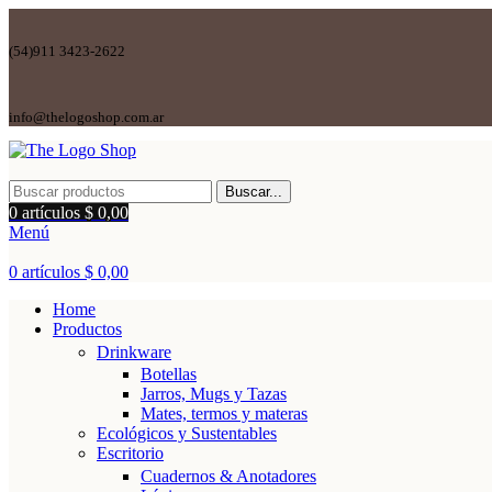
(54)911 3423-2622
info@thelogoshop.com.ar
Buscar...
0
artículos
$
0,00
Menú
0
artículos
$
0,00
Home
Productos
Drinkware
Botellas
Jarros, Mugs y Tazas
Mates, termos y materas
Ecológicos y Sustentables
Escritorio
Cuadernos & Anotadores