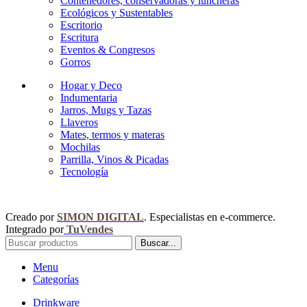
Contenedores, conservadoras y luncheras
Ecológicos y Sustentables
Escritorio
Escritura
Eventos & Congresos
Gorros
Hogar y Deco
Indumentaria
Jarros, Mugs y Tazas
Llaveros
Mates, termos y materas
Mochilas
Parrilla, Vinos & Picadas
Tecnología
Creado por
SIMON DIGITAL
. Especialistas en e-commerce.
Integrado por
TuVendes
Buscar...
Menu
Categorías
Drinkware