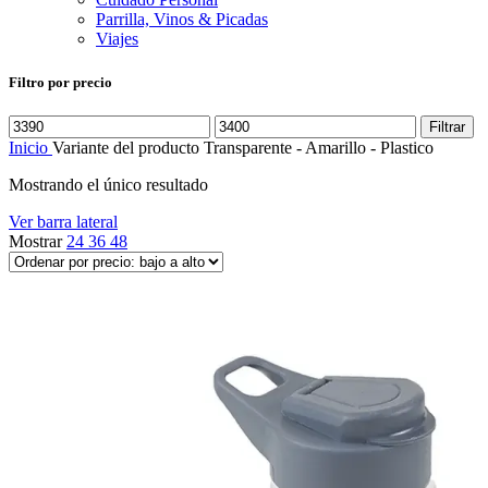
Parrilla, Vinos & Picadas
Viajes
Filtro por precio
Precio
Precio
Filtrar
mínimo
máximo
Inicio
Variante del producto
Transparente - Amarillo - Plastico
Mostrando el único resultado
Ver barra lateral
Mostrar
24
36
48