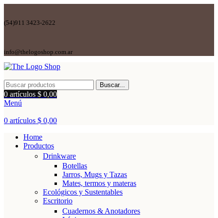
(54)911 3423-2622
info@thelogoshop.com.ar
Buscar...
0
artículos
$
0,00
Menú
0
artículos
$
0,00
Home
Productos
Drinkware
Botellas
Jarros, Mugs y Tazas
Mates, termos y materas
Ecológicos y Sustentables
Escritorio
Cuadernos & Anotadores