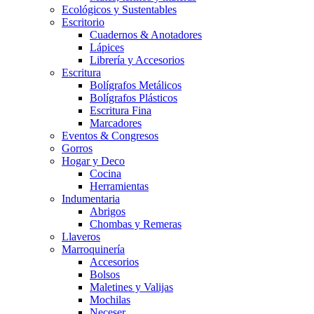
Ecológicos y Sustentables
Escritorio
Cuadernos & Anotadores
Lápices
Librería y Accesorios
Escritura
Bolígrafos Metálicos
Bolígrafos Plásticos
Escritura Fina
Marcadores
Eventos & Congresos
Gorros
Hogar y Deco
Cocina
Herramientas
Indumentaria
Abrigos
Chombas y Remeras
Llaveros
Marroquinería
Accesorios
Bolsos
Maletines y Valijas
Mochilas
Neceser