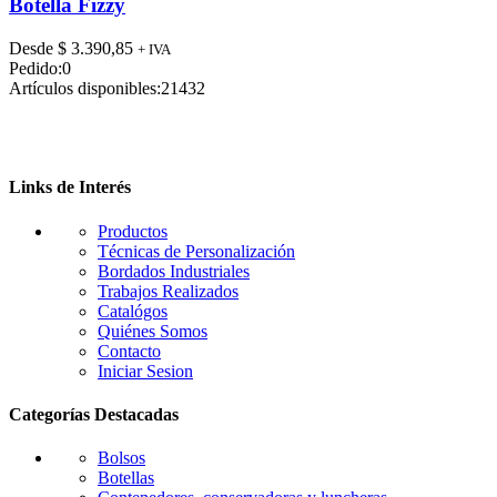
tiene
Botella Fizzy
múltiples
variantes.
Desde
$
3.390,85
+ IVA
Las
Pedido:
0
opciones
Artículos disponibles:
21432
se
pueden
elegir
en
la
Links de Interés
página
de
Productos
producto
Técnicas de Personalización
Bordados Industriales
Trabajos Realizados
Catalógos
Quiénes Somos
Contacto
Iniciar Sesion
Categorías Destacadas
Bolsos
Botellas