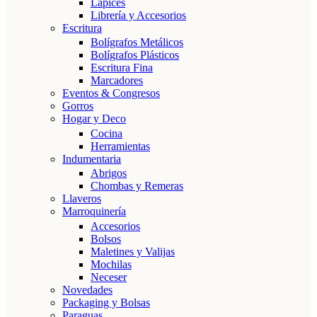
Lápices
Librería y Accesorios
Escritura
Bolígrafos Metálicos
Bolígrafos Plásticos
Escritura Fina
Marcadores
Eventos & Congresos
Gorros
Hogar y Deco
Cocina
Herramientas
Indumentaria
Abrigos
Chombas y Remeras
Llaveros
Marroquinería
Accesorios
Bolsos
Maletines y Valijas
Mochilas
Neceser
Novedades
Packaging y Bolsas
Paraguas