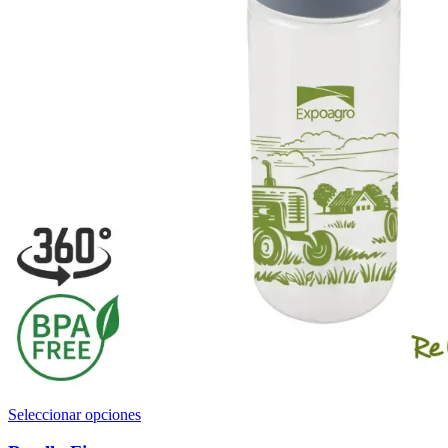
Este
Seleccionar opciones
producto