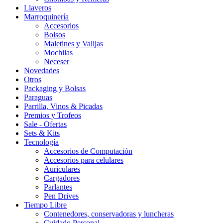
Llaveros
Marroquinería
Accesorios
Bolsos
Maletines y Valijas
Mochilas
Neceser
Novedades
Otros
Packaging y Bolsas
Paraguas
Parrilla, Vinos & Picadas
Premios y Trofeos
Sale - Ofertas
Sets & Kits
Tecnología
Accesorios de Computación
Accesorios para celulares
Auriculares
Cargadores
Parlantes
Pen Drives
Tiempo Libre
Contenedores, conservadoras y luncheras
Cuidado Personal