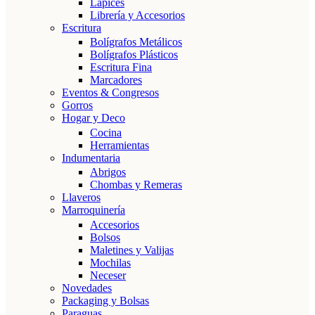
Lápices
Librería y Accesorios
Escritura
Bolígrafos Metálicos
Bolígrafos Plásticos
Escritura Fina
Marcadores
Eventos & Congresos
Gorros
Hogar y Deco
Cocina
Herramientas
Indumentaria
Abrigos
Chombas y Remeras
Llaveros
Marroquinería
Accesorios
Bolsos
Maletines y Valijas
Mochilas
Neceser
Novedades
Packaging y Bolsas
Paraguas