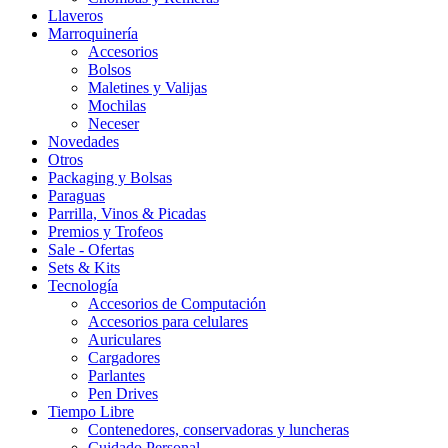
Llaveros
Marroquinería
Accesorios
Bolsos
Maletines y Valijas
Mochilas
Neceser
Novedades
Otros
Packaging y Bolsas
Paraguas
Parrilla, Vinos & Picadas
Premios y Trofeos
Sale - Ofertas
Sets & Kits
Tecnología
Accesorios de Computación
Accesorios para celulares
Auriculares
Cargadores
Parlantes
Pen Drives
Tiempo Libre
Contenedores, conservadoras y luncheras
Cuidado Personal