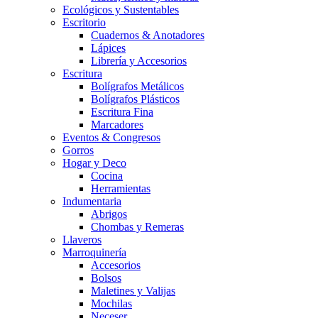
Ecológicos y Sustentables
Escritorio
Cuadernos & Anotadores
Lápices
Librería y Accesorios
Escritura
Bolígrafos Metálicos
Bolígrafos Plásticos
Escritura Fina
Marcadores
Eventos & Congresos
Gorros
Hogar y Deco
Cocina
Herramientas
Indumentaria
Abrigos
Chombas y Remeras
Llaveros
Marroquinería
Accesorios
Bolsos
Maletines y Valijas
Mochilas
Neceser