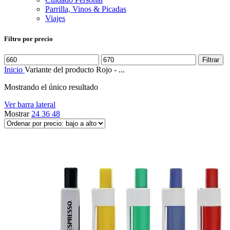
Parrilla, Vinos & Picadas
Viajes
Filtro por precio
Precio
Precio
Filtrar
mínimo
máximo
Inicio
Variante del producto
Rojo - ...
Mostrando el único resultado
Ver barra lateral
Mostrar
24
36
48