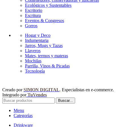
Contenedores, conservadoras y luncheras
Ecológicos y Sustentables
Escritorio
Escritura
Eventos & Congresos
Gorros
Hogar y Deco
Indumentaria
Jarros, Mugs y Tazas
Llaveros
Mates, termos y materas
Mochilas
Parrilla, Vinos & Picadas
Tecnología
Creado por
SIMON DIGITAL
. Especialistas en e-commerce.
Integrado por
TuVendes
Buscar...
Menu
Categorías
Drinkware