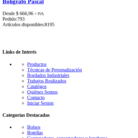
tiene
Boligrafo Pascal
múltiples
variantes.
Desde
$
666,96
+ IVA
Las
Pedido:
793
opciones
Artículos disponibles:
8195
se
pueden
elegir
en
la
Links de Interés
página
de
Productos
producto
Técnicas de Personalización
Bordados Industriales
Trabajos Realizados
Catalógos
Quiénes Somos
Contacto
Iniciar Sesion
Categorías Destacadas
Bolsos
Botellas