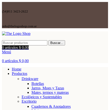
(54)911 3423-2622
info@thelogoshop.com.ar
Buscar...
0
artículos
$
0,00
Menú
0
artículos
$
0,00
Home
Productos
Drinkware
Botellas
Jarros, Mugs y Tazas
Mates, termos y materas
Ecológicos y Sustentables
Escritorio
Cuadernos & Anotadores