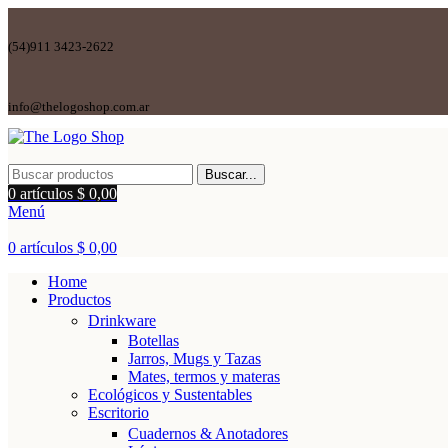
(54)911 3423-2622
info@thelogoshop.com.ar
Buscar...
0
artículos
$
0,00
Menú
0
artículos
$
0,00
Home
Productos
Drinkware
Botellas
Jarros, Mugs y Tazas
Mates, termos y materas
Ecológicos y Sustentables
Escritorio
Cuadernos & Anotadores