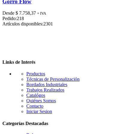
tiene
Gorro Flow
múltiples
variantes.
Desde
$
7.758,37
+ IVA
Las
Pedido:
218
opciones
Artículos disponibles:
2301
se
pueden
elegir
en
la
página
de
Links de Interés
producto
Productos
Técnicas de Personalización
Bordados Industriales
Trabajos Realizados
Catalógos
Quiénes Somos
Contacto
Iniciar Sesion
Categorías Destacadas