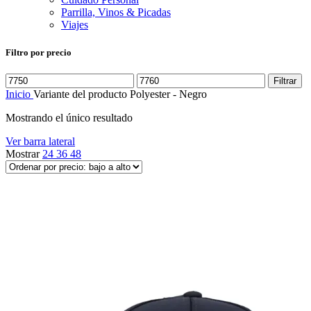
Parrilla, Vinos & Picadas
Viajes
Filtro por precio
Precio
Precio
Filtrar
mínimo
máximo
Inicio
Variante del producto
Polyester - Negro
Mostrando el único resultado
Ver barra lateral
Mostrar
24
36
48