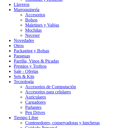
Llaveros
Marroquinería
Accesorios
Bolsos
Maletines y Valijas
Mochilas
Neceser
Novedades
Otros
Packaging y Bolsas
Paraguas
Parrilla, Vinos & Picadas
Premios y Trofeos
Sale - Ofertas
Sets & Kits
Tecnología
Accesorios de Computación
Accesorios para celulares
Auriculares
Cargadores
Parlantes
Pen Drives
Tiempo Libre
Contenedores, conservadoras y luncheras
Cuidado Personal