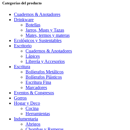
Categorías del producto
Cuadernos & Anotadores
Drinkware
Botellas
Jarros, Mugs y Tazas
Mates, termos y materas
Ecológicos y Sustentables
Escritorio
Cuadernos & Anotadores
Lápices
Librería y Accesorios
Escritura
Bolígrafos Metálicos
Bolígrafos Plásticos
Escritura Fina
Marcadores
Eventos & Congresos
Gorros
Hogar y Deco
Cocina
Herramientas
Indumentaria
Abrigos
Chombas y Remeras