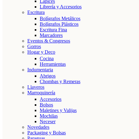
Lápices
Librería y Accesorios
Escritura
Bolígrafos Metálicos
Bolígrafos Plásticos
Escritura Fina
Marcadores
Eventos & Congresos
Gorros
Hogar y Deco
Cocina
Herramientas
Indumentaria
Abrigos
Chombas y Remeras
Llaveros
Marroquinería
Accesorios
Bolsos
Maletines y Valijas
Mochilas
Neceser
Novedades
Packaging y Bolsas
Paraguas