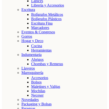
Lápices
Librería y Accesorios
Escritura
Bolígrafos Metálicos
Bolígrafos Plásticos
Escritura Fina
Marcadores
Eventos & Congresos
Gorros
Hogar y Deco
Cocina
Herramientas
Indumentaria
Abrigos
Chombas y Remeras
Llaveros
Marroquinería
Accesorios
Bolsos
Maletines y Valijas
Mochilas
Neceser
Novedades
Packaging y Bolsas
Paraguas