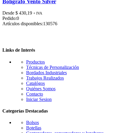
tiene
Boligrafo Vento Silver
múltiples
variantes.
Desde
$
430,19
+ IVA
Las
Pedido:
0
opciones
Artículos disponibles:
130576
se
pueden
elegir
en
la
Links de Interés
página
de
Productos
producto
Técnicas de Personalización
Bordados Industriales
Trabajos Realizados
Catalógos
Quiénes Somos
Contacto
Iniciar Sesion
Categorías Destacadas
Bolsos
Botellas