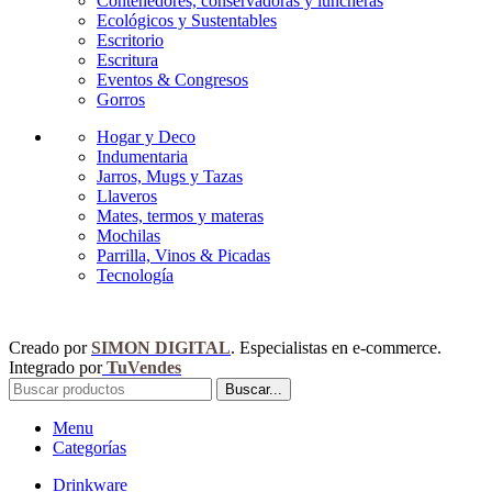
Contenedores, conservadoras y luncheras
Ecológicos y Sustentables
Escritorio
Escritura
Eventos & Congresos
Gorros
Hogar y Deco
Indumentaria
Jarros, Mugs y Tazas
Llaveros
Mates, termos y materas
Mochilas
Parrilla, Vinos & Picadas
Tecnología
Creado por
SIMON DIGITAL
. Especialistas en e-commerce.
Integrado por
TuVendes
Buscar...
Menu
Categorías
Drinkware