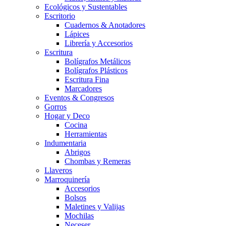
Ecológicos y Sustentables
Escritorio
Cuadernos & Anotadores
Lápices
Librería y Accesorios
Escritura
Bolígrafos Metálicos
Bolígrafos Plásticos
Escritura Fina
Marcadores
Eventos & Congresos
Gorros
Hogar y Deco
Cocina
Herramientas
Indumentaria
Abrigos
Chombas y Remeras
Llaveros
Marroquinería
Accesorios
Bolsos
Maletines y Valijas
Mochilas
Neceser