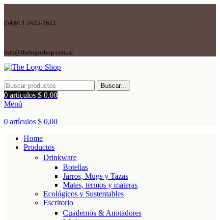
(54)911 3423-2622
info@thelogoshop.com.ar
Buscar...
0
artículos
$
0,00
Menú
0
artículos
$
0,00
Home
Productos
Drinkware
Botellas
Jarros, Mugs y Tazas
Mates, termos y materas
Ecológicos y Sustentables
Escritorio
Cuadernos & Anotadores