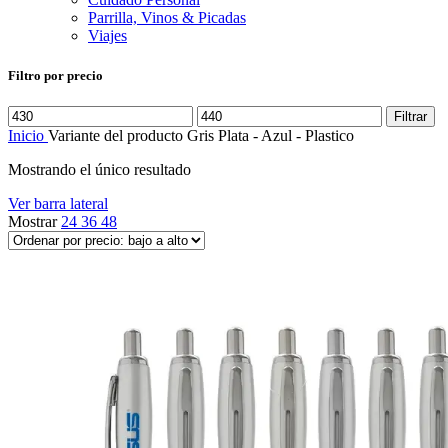
Parrilla, Vinos & Picadas
Viajes
Filtro por precio
Precio
Precio
Filtrar
mínimo
máximo
Inicio
Variante del producto
Gris Plata - Azul - Plastico
Mostrando el único resultado
Ver barra lateral
Mostrar
24
36
48