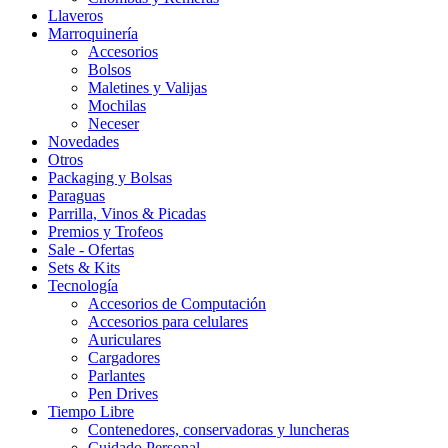
Llaveros
Marroquinería
Accesorios
Bolsos
Maletines y Valijas
Mochilas
Neceser
Novedades
Otros
Packaging y Bolsas
Paraguas
Parrilla, Vinos & Picadas
Premios y Trofeos
Sale - Ofertas
Sets & Kits
Tecnología
Accesorios de Computación
Accesorios para celulares
Auriculares
Cargadores
Parlantes
Pen Drives
Tiempo Libre
Contenedores, conservadoras y luncheras
Cuidado Personal