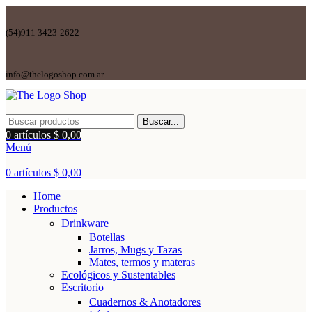
(54)911 3423-2622
info@thelogoshop.com.ar
Buscar...
0
artículos
$
0,00
Menú
0
artículos
$
0,00
Home
Productos
Drinkware
Botellas
Jarros, Mugs y Tazas
Mates, termos y materas
Ecológicos y Sustentables
Escritorio
Cuadernos & Anotadores