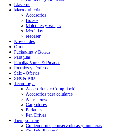
Llaveros
Marroquinería
Accesorios
Bolsos
Maletines y Valijas
Mochilas
Neceser
Novedades
Otros
Packaging y Bolsas
Paraguas
Parrilla, Vinos & Picadas
Premios y Trofeos
Sale - Ofertas
Sets & Kits
Tecnología
Accesorios de Computación
Accesorios para celulares
Auriculares
Cargadores
Parlantes
Pen Drives
Tiempo Libre
Contenedores, conservadoras y luncheras
Cuidado Personal