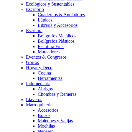
Ecológicos y Sustentables
Escritorio
Cuadernos & Anotadores
Lápices
Librería y Accesorios
Escritura
Bolígrafos Metálicos
Bolígrafos Plásticos
Escritura Fina
Marcadores
Eventos & Congresos
Gorros
Hogar y Deco
Cocina
Herramientas
Indumentaria
Abrigos
Chombas y Remeras
Llaveros
Marroquinería
Accesorios
Bolsos
Maletines y Valijas
Mochilas
Neceser