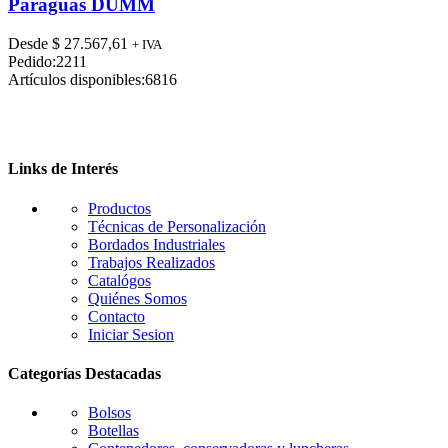
tiene
Paraguas DUMM
múltiples
variantes.
Desde
$
27.567,61
+ IVA
Las
Pedido:
2211
opciones
Artículos disponibles:
6816
se
pueden
elegir
en
la
Links de Interés
página
de
Productos
producto
Técnicas de Personalización
Bordados Industriales
Trabajos Realizados
Catalógos
Quiénes Somos
Contacto
Iniciar Sesion
Categorías Destacadas
Bolsos
Botellas