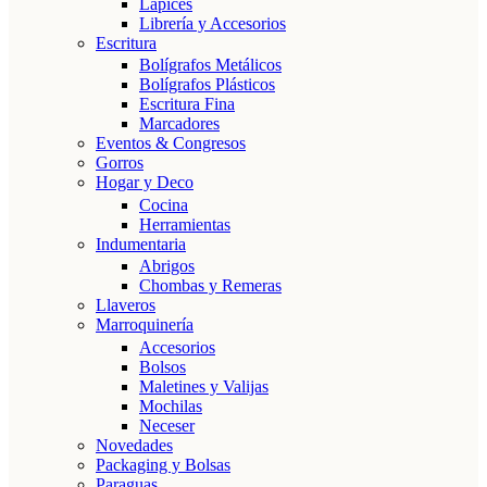
Lápices
Librería y Accesorios
Escritura
Bolígrafos Metálicos
Bolígrafos Plásticos
Escritura Fina
Marcadores
Eventos & Congresos
Gorros
Hogar y Deco
Cocina
Herramientas
Indumentaria
Abrigos
Chombas y Remeras
Llaveros
Marroquinería
Accesorios
Bolsos
Maletines y Valijas
Mochilas
Neceser
Novedades
Packaging y Bolsas
Paraguas