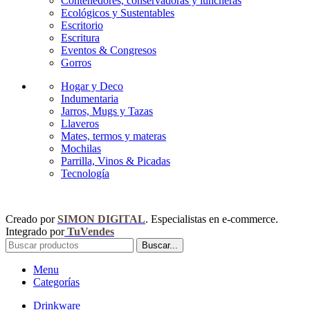
Contenedores, conservadoras y luncheras
Ecológicos y Sustentables
Escritorio
Escritura
Eventos & Congresos
Gorros
Hogar y Deco
Indumentaria
Jarros, Mugs y Tazas
Llaveros
Mates, termos y materas
Mochilas
Parrilla, Vinos & Picadas
Tecnología
Creado por
SIMON DIGITAL
. Especialistas en e-commerce.
Integrado por
TuVendes
Buscar...
Menu
Categorías
Drinkware