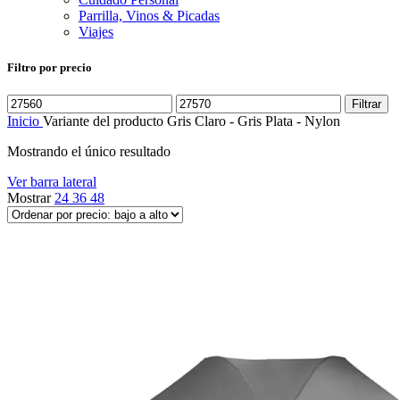
Parrilla, Vinos & Picadas
Viajes
Filtro por precio
Precio
Precio
Filtrar
mínimo
máximo
Inicio
Variante del producto
Gris Claro - Gris Plata - Nylon
Mostrando el único resultado
Ver barra lateral
Mostrar
24
36
48