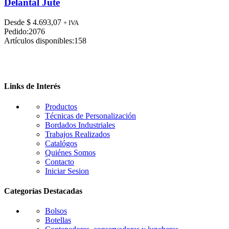
tiene
Delantal Jute
múltiples
variantes.
Desde
$
4.693,07
+ IVA
Las
Pedido:
2076
opciones
Artículos disponibles:
158
se
pueden
elegir
en
la
Links de Interés
página
de
Productos
producto
Técnicas de Personalización
Bordados Industriales
Trabajos Realizados
Catalógos
Quiénes Somos
Contacto
Iniciar Sesion
Categorías Destacadas
Bolsos
Botellas