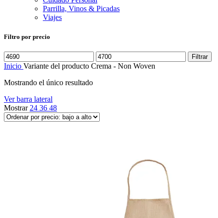
Parrilla, Vinos & Picadas
Viajes
Filtro por precio
Precio
Precio
Filtrar
mínimo
máximo
Inicio
Variante del producto
Crema - Non Woven
Mostrando el único resultado
Ver barra lateral
Mostrar
24
36
48