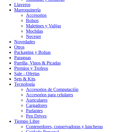
Llaveros
Marroquinería
Accesorios
Bolsos
Maletines y Valijas
Mochilas
Neceser
Novedades
Otros
Packaging y Bolsas
Paraguas
Parrilla, Vinos & Picadas
Premios y Trofeos
Sale - Ofertas
Sets & Kits
Tecnología
Accesorios de Computación
Accesorios para celulares
Auriculares
Cargadores
Parlantes
Pen Drives
Tiempo Libre
Contenedores, conservadoras y luncheras
Cuidado Personal