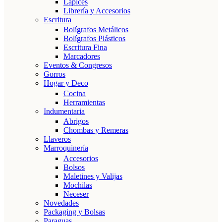
Lápices
Librería y Accesorios
Escritura
Bolígrafos Metálicos
Bolígrafos Plásticos
Escritura Fina
Marcadores
Eventos & Congresos
Gorros
Hogar y Deco
Cocina
Herramientas
Indumentaria
Abrigos
Chombas y Remeras
Llaveros
Marroquinería
Accesorios
Bolsos
Maletines y Valijas
Mochilas
Neceser
Novedades
Packaging y Bolsas
Paraguas