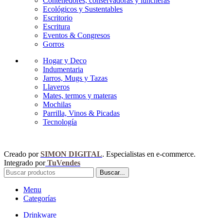
Contenedores, conservadoras y luncheras
Ecológicos y Sustentables
Escritorio
Escritura
Eventos & Congresos
Gorros
Hogar y Deco
Indumentaria
Jarros, Mugs y Tazas
Llaveros
Mates, termos y materas
Mochilas
Parrilla, Vinos & Picadas
Tecnología
Creado por
SIMON DIGITAL
. Especialistas en e-commerce.
Integrado por
TuVendes
Buscar...
Menu
Categorías
Drinkware