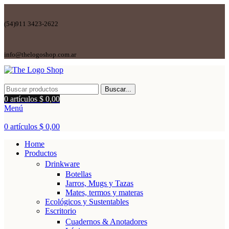
(54)911 3423-2622
info@thelogoshop.com.ar
Buscar...
0
artículos
$
0,00
Menú
0
artículos
$
0,00
Home
Productos
Drinkware
Botellas
Jarros, Mugs y Tazas
Mates, termos y materas
Ecológicos y Sustentables
Escritorio
Cuadernos & Anotadores