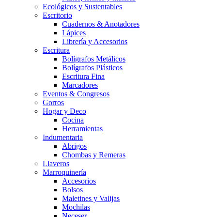
Ecológicos y Sustentables
Escritorio
Cuadernos & Anotadores
Lápices
Librería y Accesorios
Escritura
Bolígrafos Metálicos
Bolígrafos Plásticos
Escritura Fina
Marcadores
Eventos & Congresos
Gorros
Hogar y Deco
Cocina
Herramientas
Indumentaria
Abrigos
Chombas y Remeras
Llaveros
Marroquinería
Accesorios
Bolsos
Maletines y Valijas
Mochilas
Neceser