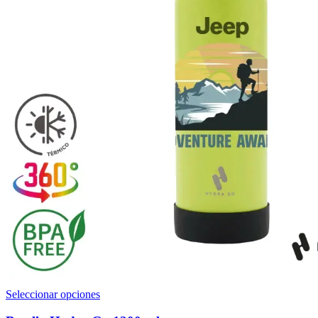
Este
Seleccionar opciones
producto