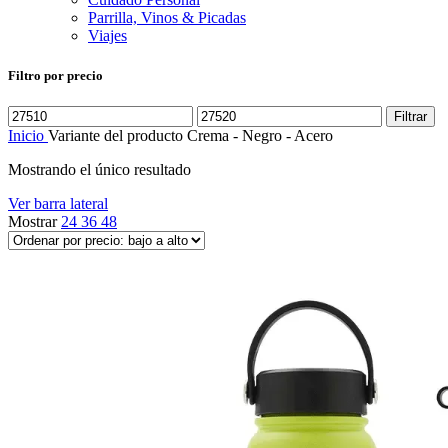
Parrilla, Vinos & Picadas
Viajes
Filtro por precio
Precio
Precio
Filtrar
mínimo
máximo
Inicio
Variante del producto
Crema - Negro - Acero
Mostrando el único resultado
Ver barra lateral
Mostrar
24
36
48