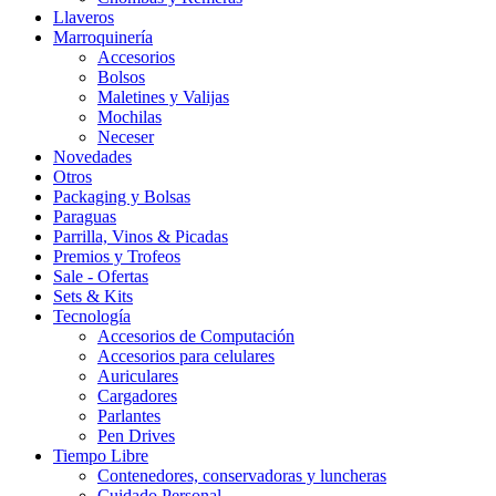
Llaveros
Marroquinería
Accesorios
Bolsos
Maletines y Valijas
Mochilas
Neceser
Novedades
Otros
Packaging y Bolsas
Paraguas
Parrilla, Vinos & Picadas
Premios y Trofeos
Sale - Ofertas
Sets & Kits
Tecnología
Accesorios de Computación
Accesorios para celulares
Auriculares
Cargadores
Parlantes
Pen Drives
Tiempo Libre
Contenedores, conservadoras y luncheras
Cuidado Personal