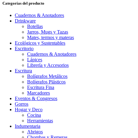
Categorías del producto
Cuadernos & Anotadores
Drinkware
Botellas
Jarros, Mugs y Tazas
Mates, termos y materas
Ecológicos y Sustentables
Escritorio
Cuadernos & Anotadores
Lápices
Librería y Accesorios
Escritura
Bolígrafos Metálicos
Bolígrafos Plásticos
Escritura Fina
Marcadores
Eventos & Congresos
Gorros
Hogar y Deco
Cocina
Herramientas
Indumentaria
Abrigos
Chombas y Remeras