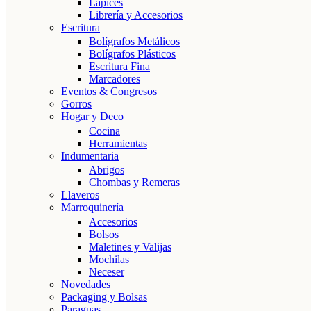
Lápices
Librería y Accesorios
Escritura
Bolígrafos Metálicos
Bolígrafos Plásticos
Escritura Fina
Marcadores
Eventos & Congresos
Gorros
Hogar y Deco
Cocina
Herramientas
Indumentaria
Abrigos
Chombas y Remeras
Llaveros
Marroquinería
Accesorios
Bolsos
Maletines y Valijas
Mochilas
Neceser
Novedades
Packaging y Bolsas
Paraguas