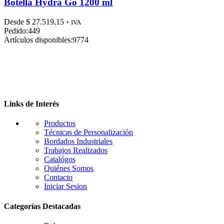
tiene
Botella Hydra Go 1200 ml
múltiples
variantes.
Desde
$
27.519,15
+ IVA
Las
Pedido:
449
opciones
Artículos disponibles:
9774
se
pueden
elegir
en
la
página
de
Links de Interés
producto
Productos
Técnicas de Personalización
Bordados Industriales
Trabajos Realizados
Catalógos
Quiénes Somos
Contacto
Iniciar Sesion
Categorías Destacadas