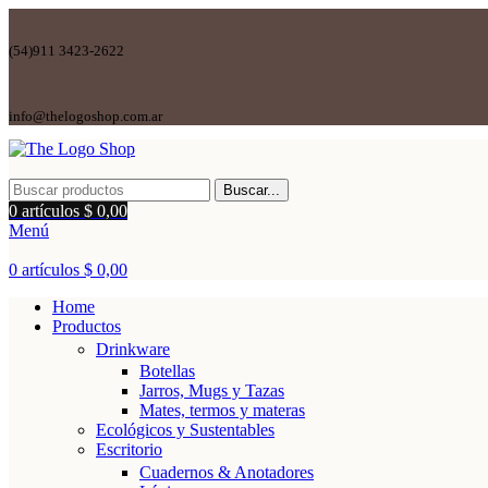
(54)911 3423-2622
info@thelogoshop.com.ar
Buscar...
0
artículos
$
0,00
Menú
0
artículos
$
0,00
Home
Productos
Drinkware
Botellas
Jarros, Mugs y Tazas
Mates, termos y materas
Ecológicos y Sustentables
Escritorio
Cuadernos & Anotadores