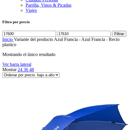
Parrilla, Vinos & Picadas
Viajes
Filtro por precio
Precio
Precio
Filtrar
mínimo
máximo
Inicio
Variante del producto
Azul Francia - Azul Francia - Recto
plastico
Mostrando el único resultado
Ver barra lateral
Mostrar
24
36
48