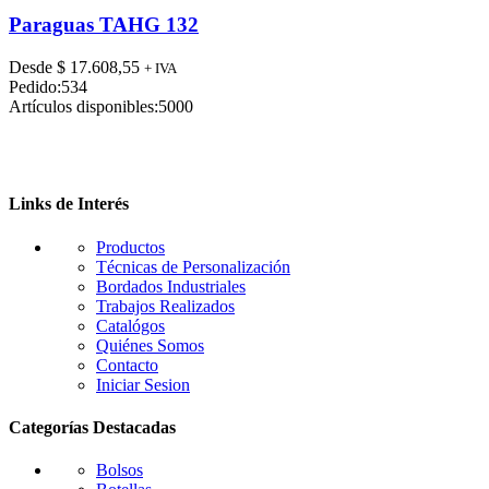
producto
tiene
Paraguas TAHG 132
múltiples
variantes.
Desde
$
17.608,55
+ IVA
Las
Pedido:
534
opciones
Artículos disponibles:
5000
se
pueden
elegir
en
la
Links de Interés
página
de
Productos
producto
Técnicas de Personalización
Bordados Industriales
Trabajos Realizados
Catalógos
Quiénes Somos
Contacto
Iniciar Sesion
Categorías Destacadas
Bolsos