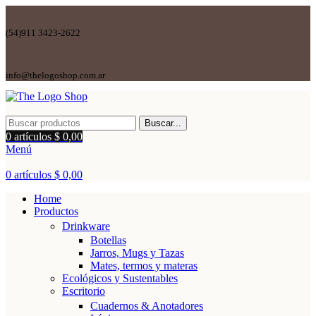
(54)911 3423-2622
info@thelogoshop.com.ar
Buscar...
0
artículos
$
0,00
Menú
0
artículos
$
0,00
Home
Productos
Drinkware
Botellas
Jarros, Mugs y Tazas
Mates, termos y materas
Ecológicos y Sustentables
Escritorio
Cuadernos & Anotadores