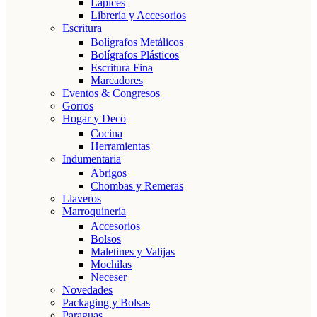
Lápices
Librería y Accesorios
Escritura
Bolígrafos Metálicos
Bolígrafos Plásticos
Escritura Fina
Marcadores
Eventos & Congresos
Gorros
Hogar y Deco
Cocina
Herramientas
Indumentaria
Abrigos
Chombas y Remeras
Llaveros
Marroquinería
Accesorios
Bolsos
Maletines y Valijas
Mochilas
Neceser
Novedades
Packaging y Bolsas
Paraguas