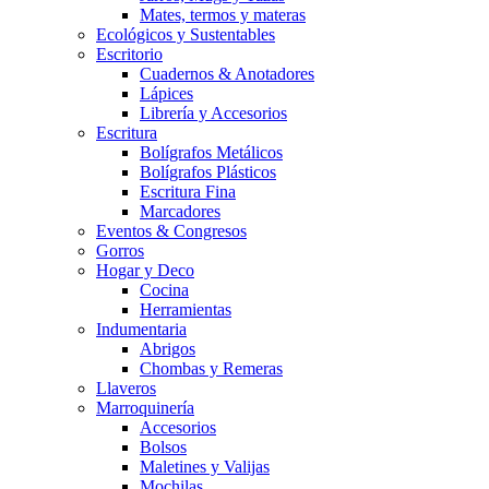
Mates, termos y materas
Ecológicos y Sustentables
Escritorio
Cuadernos & Anotadores
Lápices
Librería y Accesorios
Escritura
Bolígrafos Metálicos
Bolígrafos Plásticos
Escritura Fina
Marcadores
Eventos & Congresos
Gorros
Hogar y Deco
Cocina
Herramientas
Indumentaria
Abrigos
Chombas y Remeras
Llaveros
Marroquinería
Accesorios
Bolsos
Maletines y Valijas
Mochilas