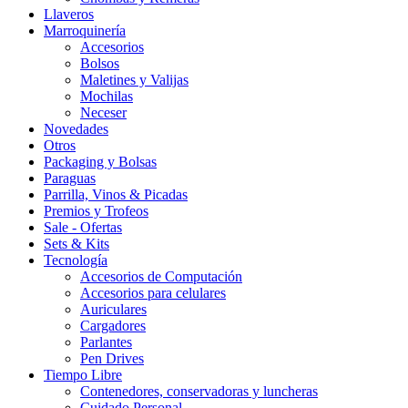
Llaveros
Marroquinería
Accesorios
Bolsos
Maletines y Valijas
Mochilas
Neceser
Novedades
Otros
Packaging y Bolsas
Paraguas
Parrilla, Vinos & Picadas
Premios y Trofeos
Sale - Ofertas
Sets & Kits
Tecnología
Accesorios de Computación
Accesorios para celulares
Auriculares
Cargadores
Parlantes
Pen Drives
Tiempo Libre
Contenedores, conservadoras y luncheras
Cuidado Personal