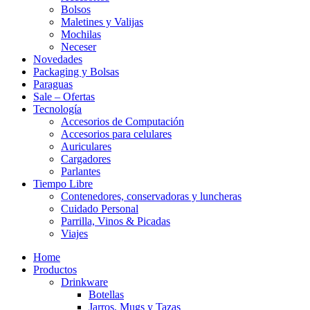
Bolsos
Maletines y Valijas
Mochilas
Neceser
Novedades
Packaging y Bolsas
Paraguas
Sale – Ofertas
Tecnología
Accesorios de Computación
Accesorios para celulares
Auriculares
Cargadores
Parlantes
Tiempo Libre
Contenedores, conservadoras y luncheras
Cuidado Personal
Parrilla, Vinos & Picadas
Viajes
Home
Productos
Drinkware
Botellas
Jarros, Mugs y Tazas