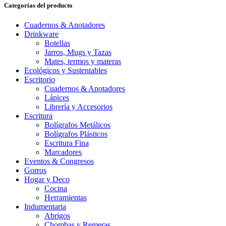
Categorías del producto
Cuadernos & Anotadores
Drinkware
Botellas
Jarros, Mugs y Tazas
Mates, termos y materas
Ecológicos y Sustentables
Escritorio
Cuadernos & Anotadores
Lápices
Librería y Accesorios
Escritura
Bolígrafos Metálicos
Bolígrafos Plásticos
Escritura Fina
Marcadores
Eventos & Congresos
Gorros
Hogar y Deco
Cocina
Herramientas
Indumentaria
Abrigos
Chombas y Remeras