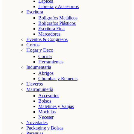
Lápices
Librería y Accesorios
Escritura
Bolígrafos Metálicos
Bolígrafos Plásticos
Escritura Fina
Marcadores
Eventos & Congresos
Gorros
Hogar y Deco
Cocina
Herramientas
Indumentaria
Abrigos
Chombas y Remeras
Llaveros
Marroquinería
Accesorios
Bolsos
Maletines y Valijas
Mochilas
Neceser
Novedades
Packaging y Bolsas
Paraguas