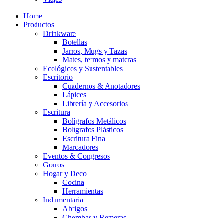
Home
Productos
Drinkware
Botellas
Jarros, Mugs y Tazas
Mates, termos y materas
Ecológicos y Sustentables
Escritorio
Cuadernos & Anotadores
Lápices
Librería y Accesorios
Escritura
Bolígrafos Metálicos
Bolígrafos Plásticos
Escritura Fina
Marcadores
Eventos & Congresos
Gorros
Hogar y Deco
Cocina
Herramientas
Indumentaria
Abrigos
Chombas y Remeras