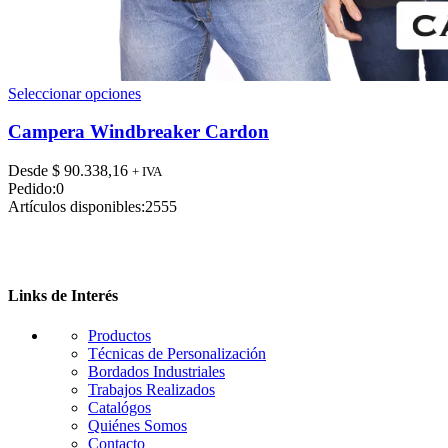
Este
Seleccionar opciones
producto
tiene
Campera Windbreaker Cardon
múltiples
variantes.
Desde
$
90.338,16
+ IVA
Las
Pedido:
0
opciones
Artículos disponibles:
2555
se
pueden
elegir
en
la
Links de Interés
página
de
Productos
producto
Técnicas de Personalización
Bordados Industriales
Trabajos Realizados
Catalógos
Quiénes Somos
Contacto