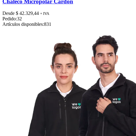
tiene
Chaleco Micropolar Cardon
múltiples
variantes.
Desde
$
42.329,44
+ IVA
Las
Pedido:
32
opciones
Artículos disponibles:
831
se
pueden
elegir
en
la
página
de
producto