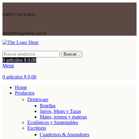
(54)911 3423-2622
info@thelogoshop.com.ar
Buscar...
0
artículos
$
0,00
Menú
0
artículos
$
0,00
Home
Productos
Drinkware
Botellas
Jarros, Mugs y Tazas
Mates, termos y materas
Ecológicos y Sustentables
Escritorio
Cuadernos & Anotadores