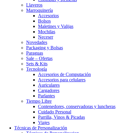
Llaveros
Marroquinería
Accesorios
Bolsos
Maletines y Valijas
Mochilas
Neceser
Novedades
Packaging y Bolsas
Paraguas
Sale – Ofertas
Sets & Kits
Tecnología
Accesorios de Computación
Accesorios para celulares
Auriculares
Cargadores
Parlantes
Tiempo Libre
Contenedores, conservadoras y luncheras
Cuidado Personal
Parrilla, Vinos & Picadas
Viajes
Técnicas de Personalización