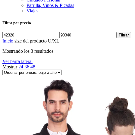
Parrilla, Vinos & Picadas
Viajes
Filtro por precio
Precio
Precio
Filtrar
mínimo
máximo
Inicio
size del producto
U/XL
Ordenado
Mostrando los 3 resultados
por
Ver barra lateral
precio:
Mostrar
24
36
48
bajo
a
alto