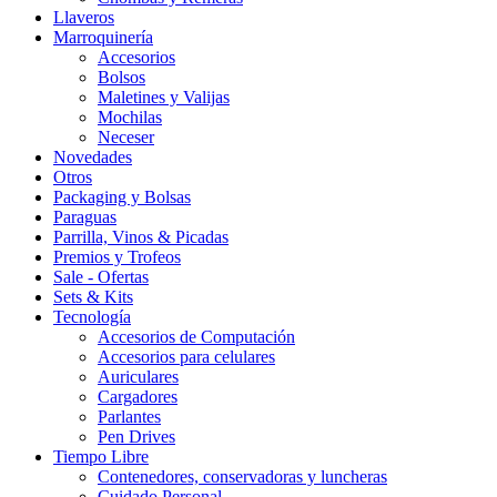
Llaveros
Marroquinería
Accesorios
Bolsos
Maletines y Valijas
Mochilas
Neceser
Novedades
Otros
Packaging y Bolsas
Paraguas
Parrilla, Vinos & Picadas
Premios y Trofeos
Sale - Ofertas
Sets & Kits
Tecnología
Accesorios de Computación
Accesorios para celulares
Auriculares
Cargadores
Parlantes
Pen Drives
Tiempo Libre
Contenedores, conservadoras y luncheras
Cuidado Personal