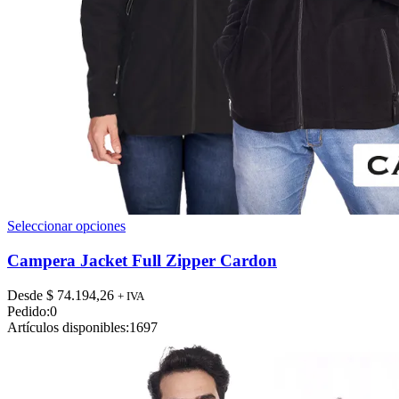
Este
Seleccionar opciones
producto
tiene
Campera Jacket Full Zipper Cardon
múltiples
variantes.
Desde
$
74.194,26
+ IVA
Las
Pedido:
0
opciones
Artículos disponibles:
1697
se
pueden
elegir
en