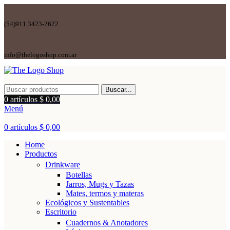
(54)911 3423-2622
info@thelogoshop.com.ar
Buscar...
0
artículos
$
0,00
Menú
0
artículos
$
0,00
Home
Productos
Drinkware
Botellas
Jarros, Mugs y Tazas
Mates, termos y materas
Ecológicos y Sustentables
Escritorio
Cuadernos & Anotadores