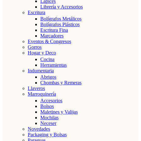
Lápices
Librería y Accesorios
Escritura
Bolígrafos Metálicos
Bolígrafos Plásticos
Escritura Fina
Marcadores
Eventos & Congresos
Gorros
Hogar y Deco
Cocina
Herramientas
Indumentaria
Abrigos
Chombas y Remeras
Llaveros
Marroquinería
Accesorios
Bolsos
Maletines y Valijas
Mochilas
Neceser
Novedades
Packaging y Bolsas
Paraguas