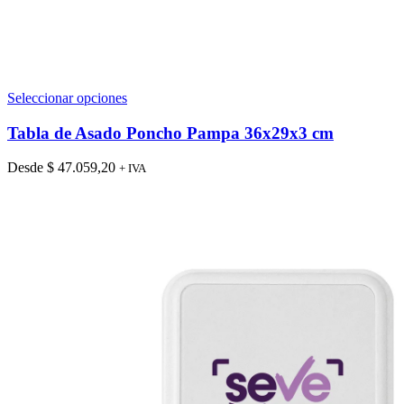
Este
Seleccionar opciones
producto
tiene
Tabla de Asado Poncho Pampa 36x29x3 cm
múltiples
variantes.
Desde
$
47.059,20
+ IVA
Las
opciones
se
pueden
elegir
en
la
página
de
producto