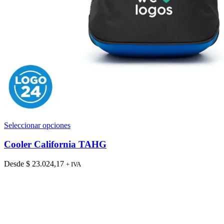
Este
Seleccionar opciones
producto
tiene
Cooler California TAHG
múltiples
variantes.
Desde
$
23.024,17
+ IVA
Las
opciones
se
pueden
elegir
en
la