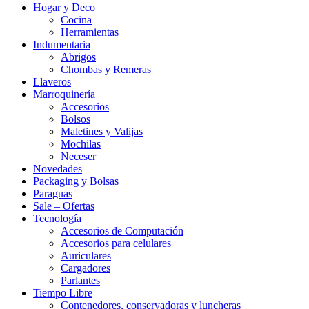
Hogar y Deco
Cocina
Herramientas
Indumentaria
Abrigos
Chombas y Remeras
Llaveros
Marroquinería
Accesorios
Bolsos
Maletines y Valijas
Mochilas
Neceser
Novedades
Packaging y Bolsas
Paraguas
Sale – Ofertas
Tecnología
Accesorios de Computación
Accesorios para celulares
Auriculares
Cargadores
Parlantes
Tiempo Libre
Contenedores, conservadoras y luncheras