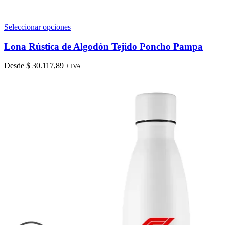
Este
Seleccionar opciones
producto
tiene
Lona Rústica de Algodón Tejido Poncho Pampa
múltiples
variantes.
Desde
$
30.117,89
+ IVA
Las
opciones
se
pueden
elegir
en
la
página
de
producto