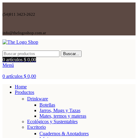
(54)911 3423-2622
info@thelogoshop.com.ar
Buscar...
0
artículos
$
0,00
Menú
0
artículos
$
0,00
Home
Productos
Drinkware
Botellas
Jarros, Mugs y Tazas
Mates, termos y materas
Ecológicos y Sustentables
Escritorio
Cuadernos & Anotadores