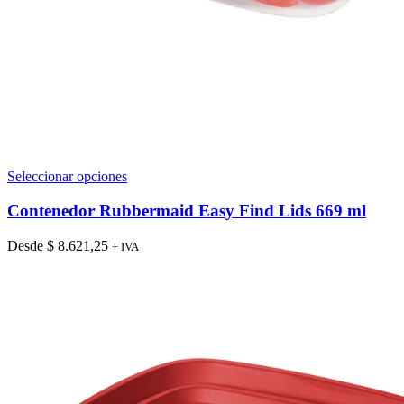
Este
Seleccionar opciones
producto
tiene
Contenedor Rubbermaid Easy Find Lids 669 ml
múltiples
variantes.
Desde
$
8.621,25
+ IVA
Las
opciones
se
pueden
elegir
en
la
página
de
producto