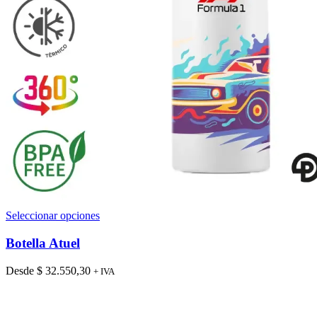
Este
Seleccionar opciones
producto
tiene
Botella Atuel
múltiples
variantes.
Desde
$
32.550,30
+ IVA
Las
opciones
se
pueden