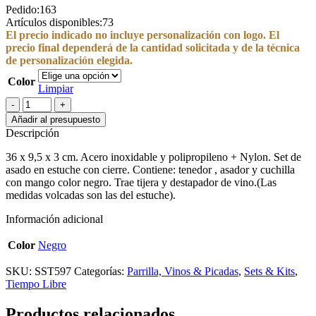
Pedido:
163
Artículos disponibles:
73
El precio indicado no incluye personalización con logo. El
precio final dependerá de la cantidad solicitada y de la técnica
de personalización elegida.
Color
Limpiar
SET
DE
Añadir al presupuesto
ASADO
Descripción
/
BBQ
36 x 9,5 x 3 cm. Acero inoxidable y polipropileno + Nylon. Set de
"HUNAN"
asado en estuche con cierre. Contiene: tenedor , asador y cuchilla
cantidad
con mango color negro. Trae tijera y destapador de vino.(Las
medidas volcadas son las del estuche).
Información adicional
Color
Negro
SKU:
SST597
Categorías:
Parrilla, Vinos & Picadas
,
Sets & Kits
,
Tiempo Libre
Productos relacionados