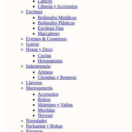
Lápices
Librería y Accesorios
Escritura
Bolígrafos Metálicos
Bolígrafos Plásticos
Escritura Fina
Marcadores
Eventos & Congresos
Gorros
Hogar y Deco
Cocina
Herramientas
Indumentaria
Abrigos
Chombas y Remeras
Llaveros
Marroquinería
Accesorios
Bolsos
Maletines y Valijas
Mochilas
Neceser
Novedades
Packaging y Bolsas
Paraguas