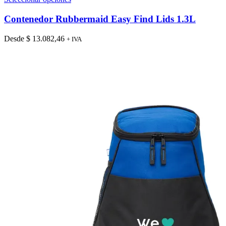
producto
tiene
Contenedor Rubbermaid Easy Find Lids 1.3L
múltiples
variantes.
Desde
$
13.082,46
+ IVA
Las
opciones
se
pueden
elegir
en
la
página
de
producto