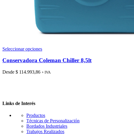
Este
Seleccionar opciones
producto
tiene
Conservadora Coleman Chiller 8,5lt
múltiples
variantes.
Desde
$
114.993,86
+ IVA
Las
opciones
se
pueden
elegir
en
Links de Interés
la
página
Productos
de
Técnicas de Personalización
producto
Bordados Industriales
Trabajos Realizados