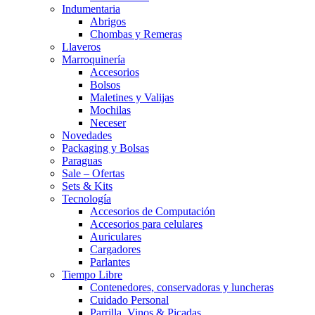
Indumentaria
Abrigos
Chombas y Remeras
Llaveros
Marroquinería
Accesorios
Bolsos
Maletines y Valijas
Mochilas
Neceser
Novedades
Packaging y Bolsas
Paraguas
Sale – Ofertas
Sets & Kits
Tecnología
Accesorios de Computación
Accesorios para celulares
Auriculares
Cargadores
Parlantes
Tiempo Libre
Contenedores, conservadoras y luncheras
Cuidado Personal
Parrilla, Vinos & Picadas