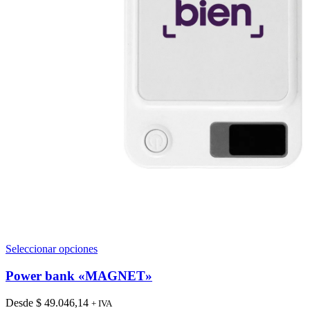
Este
Seleccionar opciones
producto
tiene
Power bank «MAGNET»
múltiples
variantes.
Desde
$
49.046,14
+ IVA