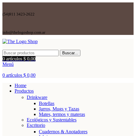
(54)911 3423-2622
info@thelogoshop.com.ar
Buscar...
0
artículos
$
0,00
Menú
0
artículos
$
0,00
Home
Productos
Drinkware
Botellas
Jarros, Mugs y Tazas
Mates, termos y materas
Ecológicos y Sustentables
Escritorio
Cuadernos & Anotadores