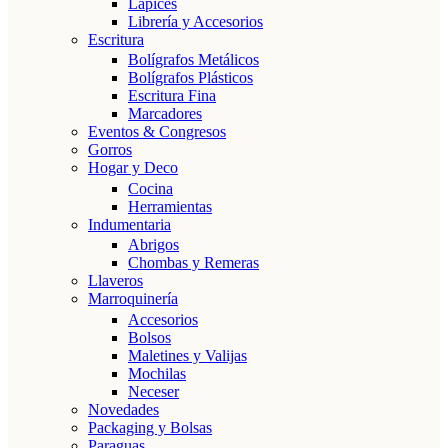
Lápices
Librería y Accesorios
Escritura
Bolígrafos Metálicos
Bolígrafos Plásticos
Escritura Fina
Marcadores
Eventos & Congresos
Gorros
Hogar y Deco
Cocina
Herramientas
Indumentaria
Abrigos
Chombas y Remeras
Llaveros
Marroquinería
Accesorios
Bolsos
Maletines y Valijas
Mochilas
Neceser
Novedades
Packaging y Bolsas
Paraguas