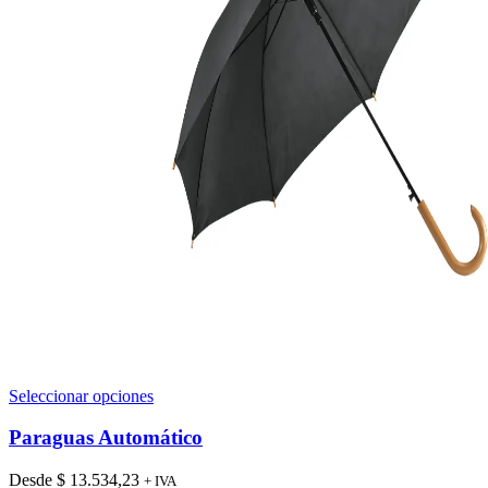
Este
Seleccionar opciones
producto
tiene
Paraguas Automático
múltiples
variantes.
Desde
$
13.534,23
+ IVA