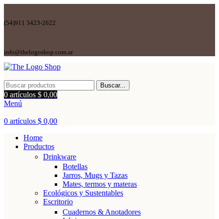
(54)911 3423-2622
info@thelogoshop.com.ar
Buscar...
0
artículos
$
0,00
Menú
0
artículos
$
0,00
Home
Productos
Drinkware
Botellas
Jarros, Mugs y Tazas
Mates, termos y materas
Ecológicos y Sustentables
Escritorio
Cuadernos & Anotadores