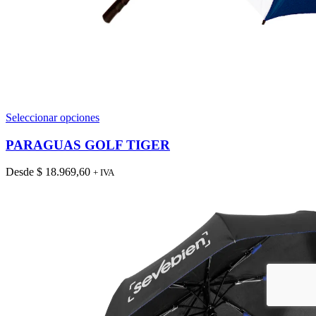
Este
Seleccionar opciones
producto
tiene
PARAGUAS GOLF TIGER
múltiples
variantes.
Desde
$
18.969,60
+ IVA
Las
opciones
se
pueden
elegir
en
la
página
de
producto