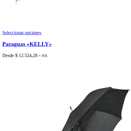
Este
Seleccionar opciones
producto
tiene
Paraguas «KELLY»
múltiples
variantes.
Desde
$
12.524,28
+ IVA
Las
opciones
se
pueden
elegir
en
la
página
de
producto