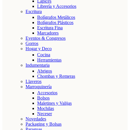
Lápices
Librería y Accesorios
Escritura
Bolígrafos Metálicos
Bolígrafos Plásticos
Escritura Fina
Marcadores
Eventos & Congresos
Gorros
Hogar y Deco
Cocina
Herramientas
Indumentaria
Abrigos
Chombas y Remeras
Llaveros
Marroquinería
Accesorios
Bolsos
Maletines y Valijas
Mochilas
Neceser
Novedades
Packaging y Bolsas
Paraguas