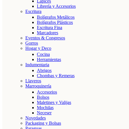
Lápices
Librería y Accesorios
Escritura
Bolígrafos Metálicos
Bolígrafos Plásticos
Escritura Fina
Marcadores
Eventos & Congresos
Gorros
Hogar y Deco
Cocina
Herramientas
Indumentaria
Abrigos
Chombas y Remeras
Llaveros
Marroquinería
Accesorios
Bolsos
Maletines y Valijas
Mochilas
Neceser
Novedades
Packaging y Bolsas
Paraguas