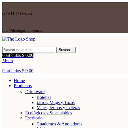
(54)911 3423-2622
info@thelogoshop.com.ar
Buscar...
0
artículos
$
0,00
Menú
0
artículos
$
0,00
Home
Productos
Drinkware
Botellas
Jarros, Mugs y Tazas
Mates, termos y materas
Ecológicos y Sustentables
Escritorio
Cuadernos & Anotadores