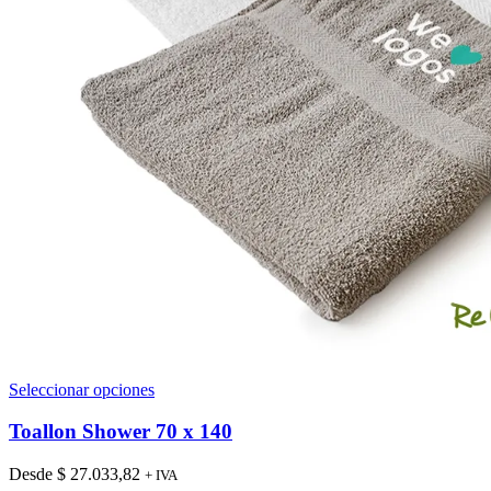
Este
Seleccionar opciones
producto
tiene
Toallon Shower 70 x 140
múltiples
variantes.
Desde
$
27.033,82
+ IVA
Las