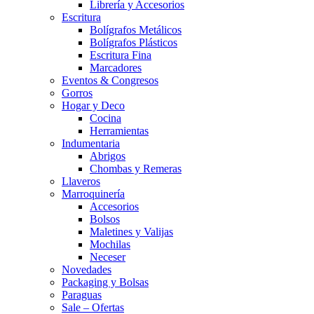
Librería y Accesorios
Escritura
Bolígrafos Metálicos
Bolígrafos Plásticos
Escritura Fina
Marcadores
Eventos & Congresos
Gorros
Hogar y Deco
Cocina
Herramientas
Indumentaria
Abrigos
Chombas y Remeras
Llaveros
Marroquinería
Accesorios
Bolsos
Maletines y Valijas
Mochilas
Neceser
Novedades
Packaging y Bolsas
Paraguas
Sale – Ofertas