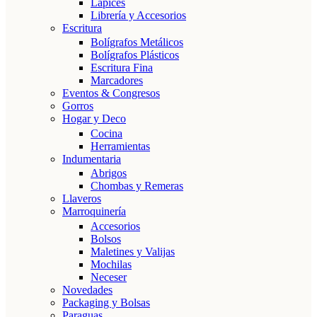
Lápices
Librería y Accesorios
Escritura
Bolígrafos Metálicos
Bolígrafos Plásticos
Escritura Fina
Marcadores
Eventos & Congresos
Gorros
Hogar y Deco
Cocina
Herramientas
Indumentaria
Abrigos
Chombas y Remeras
Llaveros
Marroquinería
Accesorios
Bolsos
Maletines y Valijas
Mochilas
Neceser
Novedades
Packaging y Bolsas
Paraguas