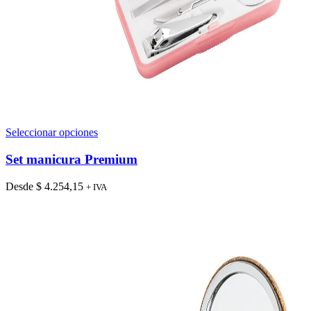
Este
Seleccionar opciones
producto
tiene
Set manicura Premium
múltiples
variantes.
Desde
$
4.254,15
+ IVA
Las
opciones
se
pueden
elegir
en
la
página
de
producto