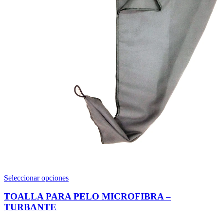
Este
Seleccionar opciones
producto
tiene
TOALLA PARA PELO MICROFIBRA –
múltiples
TURBANTE
variantes.