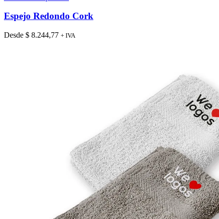
producto
tiene
Espejo Redondo Cork
múltiples
variantes.
Desde
$
8.244,77
+ IVA
Las
opciones
se
pueden
elegir
en
la
página
de
producto