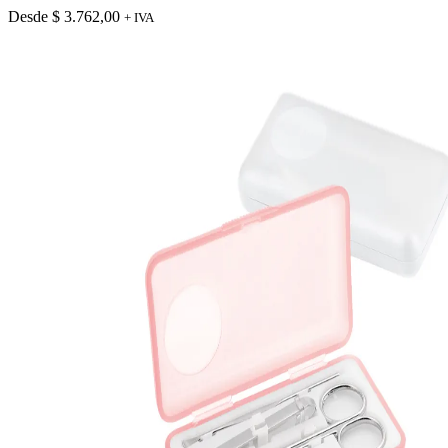
Las
Desde
$
3.762,00
+ IVA
opciones
se
pueden
elegir
en
la
página
de
producto