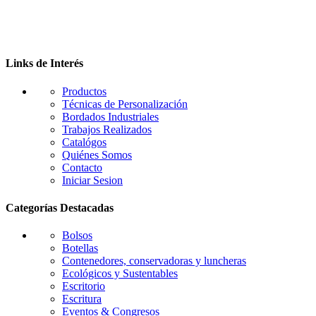
opciones
se
pueden
elegir
en
Links de Interés
la
página
Productos
de
Técnicas de Personalización
producto
Bordados Industriales
Trabajos Realizados
Catalógos
Quiénes Somos
Contacto
Iniciar Sesion
Categorías Destacadas
Bolsos
Botellas
Contenedores, conservadoras y luncheras
Ecológicos y Sustentables
Escritorio
Escritura
Eventos & Congresos