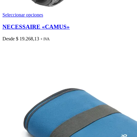
Este
Seleccionar opciones
producto
tiene
NECESSAIRE «CAMUS»
múltiples
variantes.
Desde
$
19.268,13
+ IVA
Las
opciones
se
pueden
elegir
en
la
página
de
producto