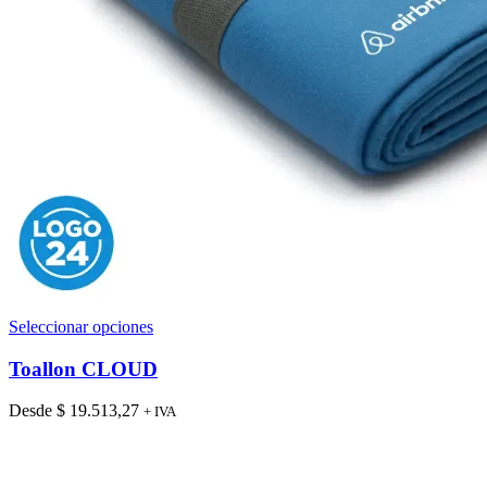
Este
Seleccionar opciones
producto
tiene
Toallon CLOUD
múltiples
variantes.
Desde
$
19.513,27
+ IVA
Las
opciones
se
pueden