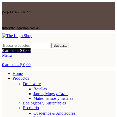
(54)911 3423-2622
info@thelogoshop.com.ar
Buscar...
0
artículos
$
0,00
Menú
0
artículos
$
0,00
Home
Productos
Drinkware
Botellas
Jarros, Mugs y Tazas
Mates, termos y materas
Ecológicos y Sustentables
Escritorio
Cuadernos & Anotadores