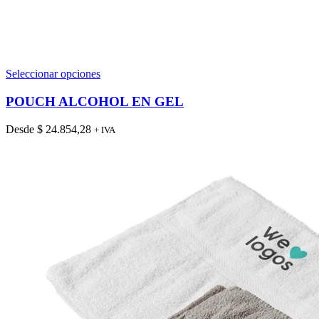
Este
Seleccionar opciones
producto
tiene
POUCH ALCOHOL EN GEL
múltiples
variantes.
Desde
$
24.854,28
+ IVA
Las
opciones
se
pueden
elegir
en
la
página
de
producto