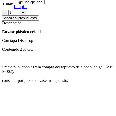
Color
Limpiar
FRASCO
PARA
Añadir al presupuesto
REPUESTO
Descripción
EN
GEL
Envase plástico cristal
cantidad
Con tapa Disk Top
Contenido 250 CC
Precio publicado es x la compra del repuesto de alcohol en gel. (Art.
M902).
consultar por precio envase sin repuesto.