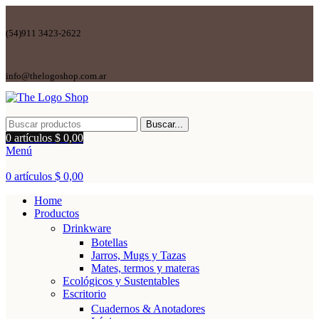
(54)911 3423-2622
info@thelogoshop.com.ar
Buscar...
0
artículos
$
0,00
Menú
0
artículos
$
0,00
Home
Productos
Drinkware
Botellas
Jarros, Mugs y Tazas
Mates, termos y materas
Ecológicos y Sustentables
Escritorio
Cuadernos & Anotadores