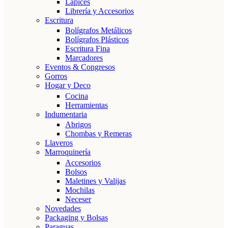
Lápices
Librería y Accesorios
Escritura
Bolígrafos Metálicos
Bolígrafos Plásticos
Escritura Fina
Marcadores
Eventos & Congresos
Gorros
Hogar y Deco
Cocina
Herramientas
Indumentaria
Abrigos
Chombas y Remeras
Llaveros
Marroquinería
Accesorios
Bolsos
Maletines y Valijas
Mochilas
Neceser
Novedades
Packaging y Bolsas
Paraguas