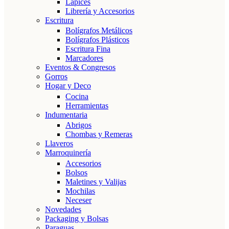
Lápices
Librería y Accesorios
Escritura
Bolígrafos Metálicos
Bolígrafos Plásticos
Escritura Fina
Marcadores
Eventos & Congresos
Gorros
Hogar y Deco
Cocina
Herramientas
Indumentaria
Abrigos
Chombas y Remeras
Llaveros
Marroquinería
Accesorios
Bolsos
Maletines y Valijas
Mochilas
Neceser
Novedades
Packaging y Bolsas
Paraguas