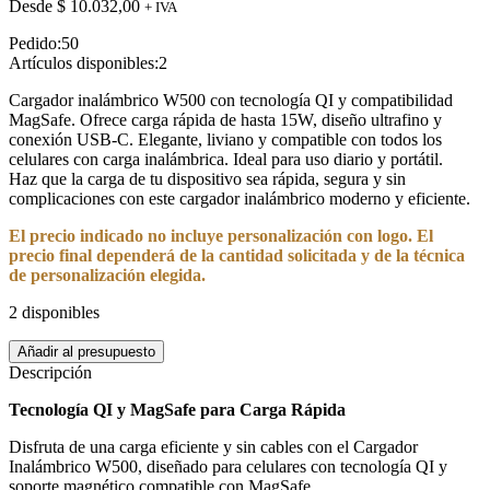
Desde
$
10.032,00
+ IVA
Pedido:
50
Artículos disponibles:
2
Cargador inalámbrico W500 con tecnología QI y compatibilidad
MagSafe. Ofrece carga rápida de hasta 15W, diseño ultrafino y
conexión USB-C. Elegante, liviano y compatible con todos los
celulares con carga inalámbrica. Ideal para uso diario y portátil.
Haz que la carga de tu dispositivo sea rápida, segura y sin
complicaciones con este cargador inalámbrico moderno y eficiente.
El precio indicado no incluye personalización con logo. El
precio final dependerá de la cantidad solicitada y de la técnica
de personalización elegida.
2 disponibles
Cargador
Añadir al presupuesto
Inalámbrico
Descripción
W500
cantidad
Tecnología QI y MagSafe para Carga Rápida
Disfruta de una carga eficiente y sin cables con el Cargador
Inalámbrico W500, diseñado para celulares con tecnología QI y
soporte magnético compatible con MagSafe.