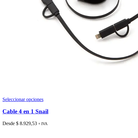
Este
Seleccionar opciones
producto
tiene
Cable 4 en 1 Snail
múltiples
variantes.
Desde
$
8.929,53
+ IVA
Las
opciones
se