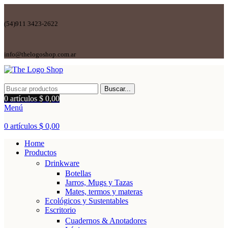
(54)911 3423-2622
info@thelogoshop.com.ar
Buscar...
0
artículos
$
0,00
Menú
0
artículos
$
0,00
Home
Productos
Drinkware
Botellas
Jarros, Mugs y Tazas
Mates, termos y materas
Ecológicos y Sustentables
Escritorio
Cuadernos & Anotadores