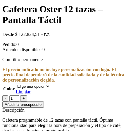
Cafetera Oster 12 tazas –
Pantalla Táctil
Desde
$
122.824,51
+ IVA
Pedido:
0
Artículos disponibles:
9
Con filtro permanente
El precio indicado no incluye personalización con logo. El
precio final dependerá de la cantidad solicitada y de la técnica
de personalización elegida.
Color
Limpiar
Cafetera
Oster
Añadir al presupuesto
12
Descripción
tazas
-
Cafetera programable de 12 tazas con pantalla táctil. Óptima
Pantalla
funcionalidad para elegir la hora de preparación y el tipo de café,
Táctil
gracias a sus funciones programables.