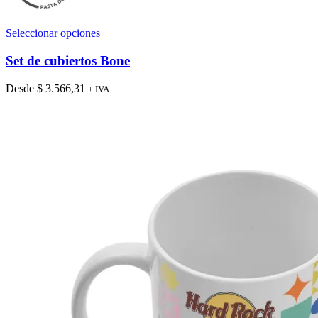
Este
Seleccionar opciones
producto
tiene
Set de cubiertos Bone
múltiples
variantes.
Desde
$
3.566,31
+ IVA
Las
opciones
se
pueden
elegir
en
la
página
de
producto