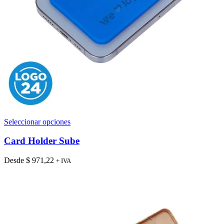
Este
Seleccionar opciones
producto
tiene
Card Holder Sube
múltiples
variantes.
Desde
$
971,22
+ IVA
Las
opciones
se
pueden
elegir
en
la