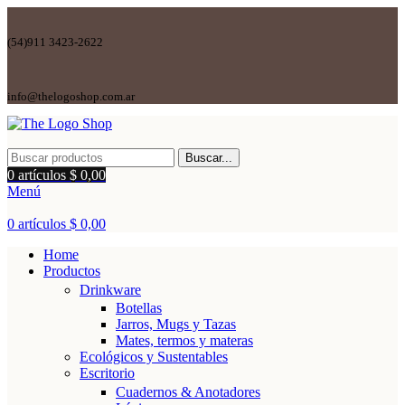
(54)911 3423-2622
info@thelogoshop.com.ar
Buscar...
0
artículos
$
0,00
Menú
0
artículos
$
0,00
Home
Productos
Drinkware
Botellas
Jarros, Mugs y Tazas
Mates, termos y materas
Ecológicos y Sustentables
Escritorio
Cuadernos & Anotadores