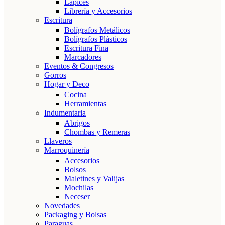
Lápices
Librería y Accesorios
Escritura
Bolígrafos Metálicos
Bolígrafos Plásticos
Escritura Fina
Marcadores
Eventos & Congresos
Gorros
Hogar y Deco
Cocina
Herramientas
Indumentaria
Abrigos
Chombas y Remeras
Llaveros
Marroquinería
Accesorios
Bolsos
Maletines y Valijas
Mochilas
Neceser
Novedades
Packaging y Bolsas
Paraguas