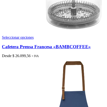
Este
Seleccionar opciones
producto
tiene
Cafetera Prensa Francesa «BAMBCOFFEE»
múltiples
variantes.
Desde
$
26.099,56
+ IVA
Las
opciones
se
pueden
elegir
en
la
página
de
producto