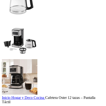
Inicio
Hogar y Deco
Cocina
Cafetera Oster 12 tazas – Pantalla
Táctil