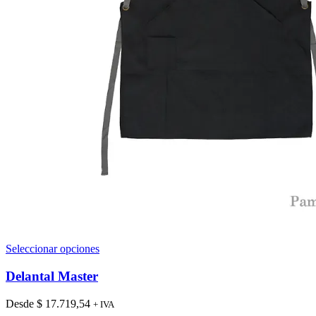
Este
Seleccionar opciones
producto
tiene
Delantal Master
múltiples
variantes.
Desde
$
17.719,54
+ IVA
Las