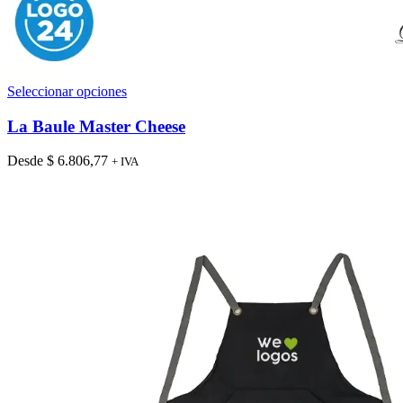
Este
Seleccionar opciones
producto
tiene
La Baule Master Cheese
múltiples
variantes.
Desde
$
6.806,77
+ IVA
Las
opciones
se
pueden
elegir
en
la
página
de
producto