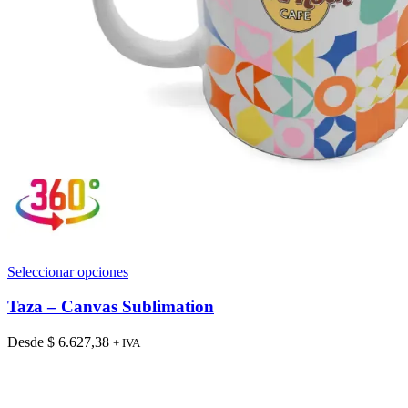
Este
Seleccionar opciones
producto
tiene
Taza – Canvas Sublimation
múltiples
variantes.
Desde
$
6.627,38
+ IVA
Las
opciones
se
pueden