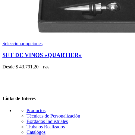
Este
Seleccionar opciones
producto
tiene
SET DE VINOS «QUARTIER»
múltiples
variantes.
Desde
$
43.791,20
+ IVA
Las
opciones
se
pueden
elegir
en
Links de Interés
la
página
Productos
de
Técnicas de Personalización
producto
Bordados Industriales
Trabajos Realizados
Catalógos