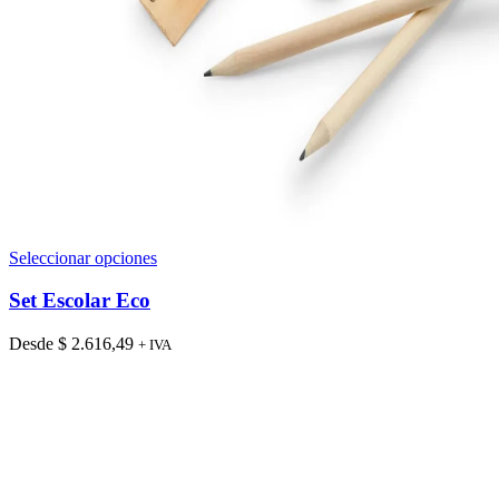
Este
Seleccionar opciones
producto
tiene
Set Escolar Eco
múltiples
variantes.
Desde
$
2.616,49
+ IVA
Las
opciones
se
pueden
elegir
en
la
página