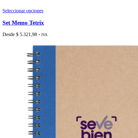
Este
Seleccionar opciones
producto
tiene
Set Memo Tetrix
múltiples
variantes.
Desde
$
5.321,98
+ IVA
Las
opciones
se
pueden
elegir
en
la
página
de
producto