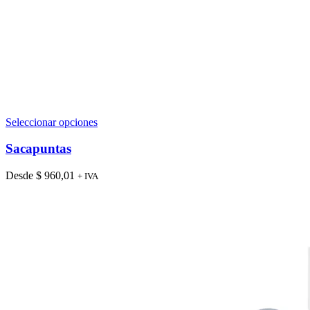
Este
Seleccionar opciones
producto
tiene
Sacapuntas
múltiples
variantes.
Desde
$
960,01
+ IVA
Las
opciones
se
pueden
elegir
en
la
página
de
producto