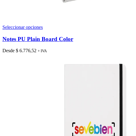
Este
Seleccionar opciones
producto
tiene
Notes PU Plain Board Color
múltiples
variantes.
Desde
$
6.776,52
+ IVA
Las
opciones
se
pueden
elegir
en
la
página
de
producto