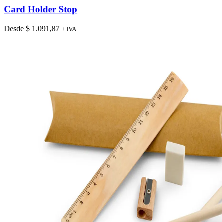
tiene
Card Holder Stop
múltiples
variantes.
Desde
$
1.091,87
+ IVA
Las
opciones
se
pueden
elegir
en
la
página
de
producto