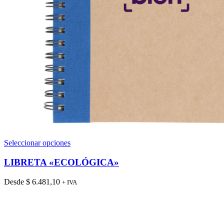
Este
Seleccionar opciones
producto
tiene
LIBRETA «ECOLÓGICA»
múltiples
variantes.
Desde
$
6.481,10
+ IVA
Las
opciones
se
pueden
elegir