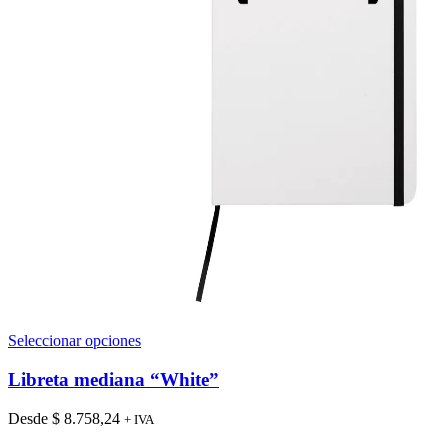
Este
Seleccionar opciones
producto
tiene
Libreta mediana “White”
múltiples
variantes.
Desde
$
8.758,24
+ IVA
Las
opciones