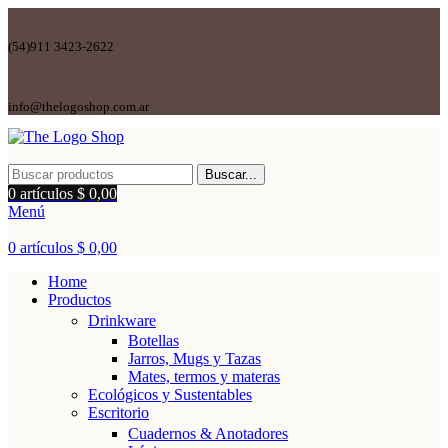
(54)911 3423-2622
info@thelogoshop.com.ar
Buscar...
0
artículos
$
0,00
Menú
0
artículos
$
0,00
Home
Productos
Drinkware
Botellas
Jarros, Mugs y Tazas
Mates, termos y materas
Ecológicos y Sustentables
Escritorio
Cuadernos & Anotadores