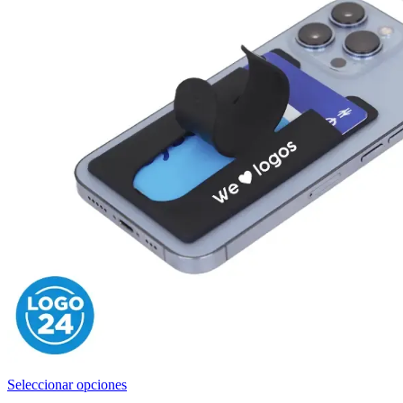
Este
Seleccionar opciones
producto