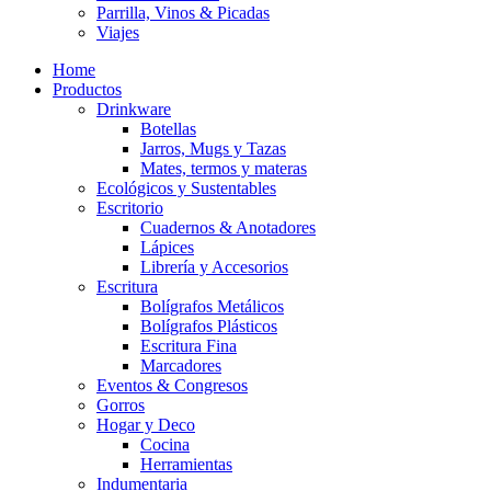
Parrilla, Vinos & Picadas
Viajes
Home
Productos
Drinkware
Botellas
Jarros, Mugs y Tazas
Mates, termos y materas
Ecológicos y Sustentables
Escritorio
Cuadernos & Anotadores
Lápices
Librería y Accesorios
Escritura
Bolígrafos Metálicos
Bolígrafos Plásticos
Escritura Fina
Marcadores
Eventos & Congresos
Gorros
Hogar y Deco
Cocina
Herramientas
Indumentaria