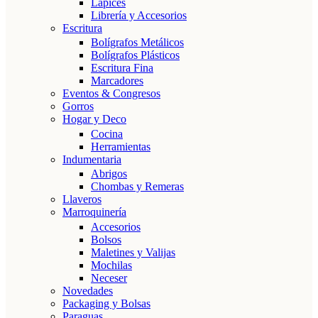
Lápices
Librería y Accesorios
Escritura
Bolígrafos Metálicos
Bolígrafos Plásticos
Escritura Fina
Marcadores
Eventos & Congresos
Gorros
Hogar y Deco
Cocina
Herramientas
Indumentaria
Abrigos
Chombas y Remeras
Llaveros
Marroquinería
Accesorios
Bolsos
Maletines y Valijas
Mochilas
Neceser
Novedades
Packaging y Bolsas
Paraguas