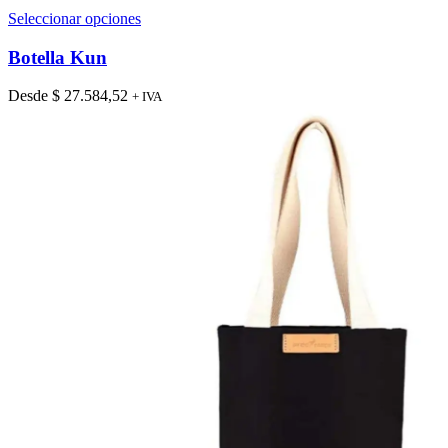
Este
Seleccionar opciones
producto
tiene
Botella Kun
múltiples
variantes.
Desde
$
27.584,52
+ IVA
Las
opciones
se
pueden
elegir
en
la
página
de
producto