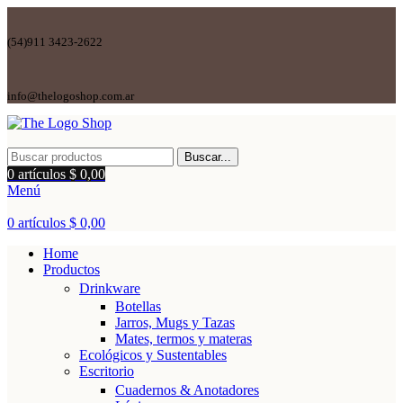
(54)911 3423-2622
info@thelogoshop.com.ar
Buscar...
0
artículos
$
0,00
Menú
0
artículos
$
0,00
Home
Productos
Drinkware
Botellas
Jarros, Mugs y Tazas
Mates, termos y materas
Ecológicos y Sustentables
Escritorio
Cuadernos & Anotadores