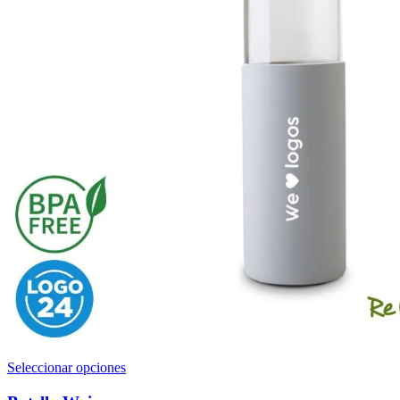
Este
Seleccionar opciones
producto
tiene