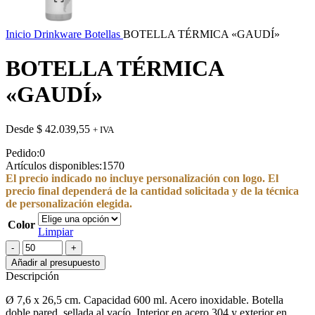
Inicio
Drinkware
Botellas
BOTELLA TÉRMICA «GAUDÍ»
BOTELLA TÉRMICA
«GAUDÍ»
Desde
$
42.039,55
+ IVA
Pedido:
0
Artículos disponibles:
1570
El precio indicado no incluye personalización con logo. El
precio final dependerá de la cantidad solicitada y de la técnica
de personalización elegida.
Color
Limpiar
BOTELLA
TÉRMICA
Añadir al presupuesto
"GAUDÍ"
Descripción
cantidad
Ø 7,6 x 26,5 cm. Capacidad 600 ml. Acero inoxidable. Botella
doble pared, sellada al vacío. Interior en acero 304 y exterior en