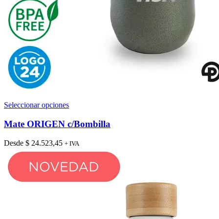
Este
Seleccionar opciones
producto
tiene
Mate ORIGEN c/Bombilla
múltiples
variantes.
Desde
$
24.523,45
+ IVA
Las
opciones
se
pueden
elegir
en
la
página
de