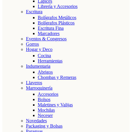
Lápices
Librería y Accesorios
Escritura
Bolígrafos Metálicos
Bolígrafos Plásticos
Escritura Fina
Marcadores
Eventos & Congresos
Gorros
Hogar y Deco
Cocina
Herramientas
Indumentaria
Abrigos
Chombas y Remeras
Llaveros
Marroquinería
Accesorios
Bolsos
Maletines y Valijas
Mochilas
Neceser
Novedades
Packaging y Bolsas
Paraguas