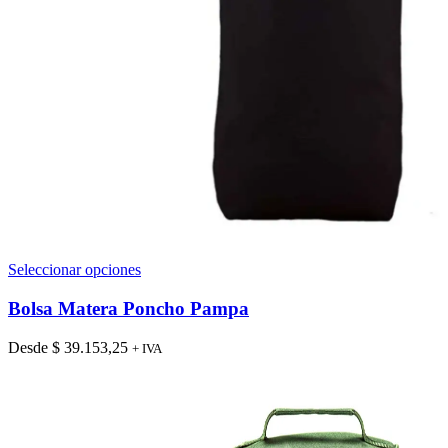
Este
Seleccionar opciones
producto
tiene
Bolsa Matera Poncho Pampa
múltiples
variantes.
Desde
$
39.153,25
+ IVA
Las
opciones
se
pueden
elegir