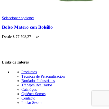
Este
Seleccionar opciones
producto
tiene
Bolso Matero con Bolsillo
múltiples
variantes.
Desde
$
77.798,27
+ IVA
Las
opciones
se
pueden
elegir
en
Links de Interés
la
página
Productos
de
Técnicas de Personalización
producto
Bordados Industriales
Trabajos Realizados
Catalógos
Quiénes Somos
Contacto
Iniciar Sesion