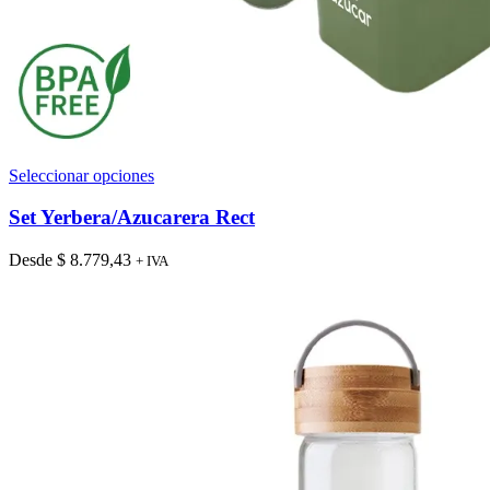
Este
Seleccionar opciones
producto
tiene
Set Yerbera/Azucarera Rect
múltiples
variantes.
Desde
$
8.779,43
+ IVA
Las
opciones
se
pueden
elegir
en
la
página
de
producto