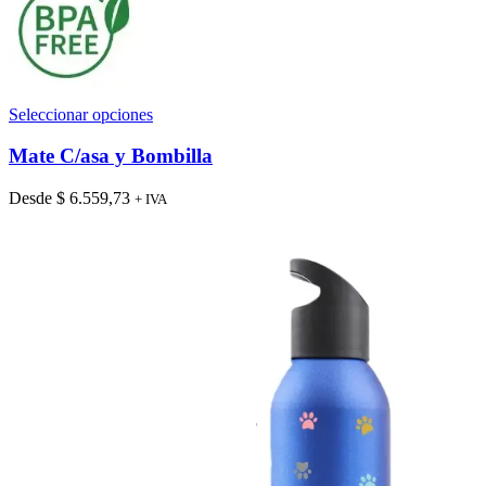
Este
Seleccionar opciones
producto
tiene
Mate C/asa y Bombilla
múltiples
variantes.
Desde
$
6.559,73
+ IVA
Las
opciones
se
pueden
elegir
en
la
página
de
producto