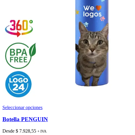
Este
Seleccionar opciones
producto
tiene
Botella PENGUIN
múltiples
variantes.
Desde
$
7.928,55
+ IVA
Las