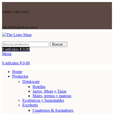
(54)911 3423-2622
info@thelogoshop.com.ar
Buscar...
0
artículos
$
0,00
Menú
0
artículos
$
0,00
Home
Productos
Drinkware
Botellas
Jarros, Mugs y Tazas
Mates, termos y materas
Ecológicos y Sustentables
Escritorio
Cuadernos & Anotadores