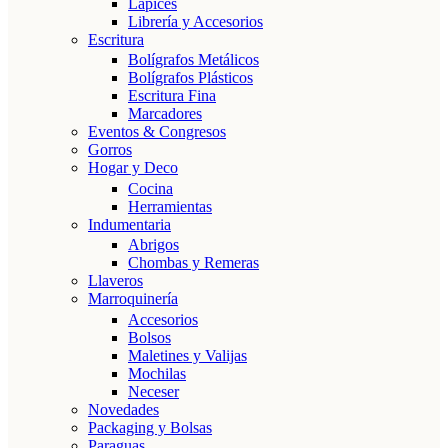
Lápices
Librería y Accesorios
Escritura
Bolígrafos Metálicos
Bolígrafos Plásticos
Escritura Fina
Marcadores
Eventos & Congresos
Gorros
Hogar y Deco
Cocina
Herramientas
Indumentaria
Abrigos
Chombas y Remeras
Llaveros
Marroquinería
Accesorios
Bolsos
Maletines y Valijas
Mochilas
Neceser
Novedades
Packaging y Bolsas
Paraguas