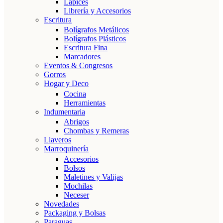
Lápices
Librería y Accesorios
Escritura
Bolígrafos Metálicos
Bolígrafos Plásticos
Escritura Fina
Marcadores
Eventos & Congresos
Gorros
Hogar y Deco
Cocina
Herramientas
Indumentaria
Abrigos
Chombas y Remeras
Llaveros
Marroquinería
Accesorios
Bolsos
Maletines y Valijas
Mochilas
Neceser
Novedades
Packaging y Bolsas
Paraguas