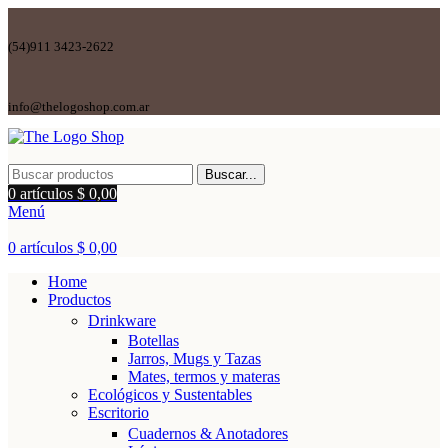
(54)911 3423-2622
info@thelogoshop.com.ar
Buscar...
0
artículos
$
0,00
Menú
0
artículos
$
0,00
Home
Productos
Drinkware
Botellas
Jarros, Mugs y Tazas
Mates, termos y materas
Ecológicos y Sustentables
Escritorio
Cuadernos & Anotadores