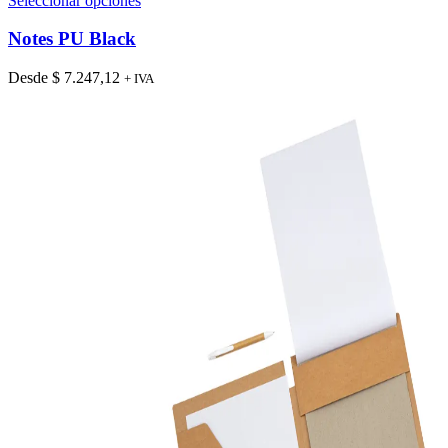
Seleccionar opciones
producto
tiene
Notes PU Black
múltiples
variantes.
Desde
$
7.247,12
+ IVA
Las
opciones
se
pueden
elegir
en
la
página
de
producto