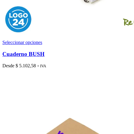
Este
Seleccionar opciones
producto
tiene
Cuaderno BUSH
múltiples
variantes.
Desde
$
5.102,58
+ IVA
Las
opciones
se
pueden
elegir
en
la
página
de
producto