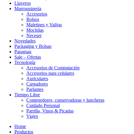
Llaveros
Marroquinería
Accesorios
Bolsos
Maletines y Valijas
Mochilas
Neceser
Novedades
Packaging y Bolsas
Paraguas
Sale – Ofertas
Tecnología
Accesorios de Computación
Accesorios para celulares
Auriculares
Cargadores
Parlantes
Tiempo Libre
Contenedores, conservadoras y luncheras
Cuidado Personal
Parrilla, Vinos & Picadas
Viajes
Home
Productos