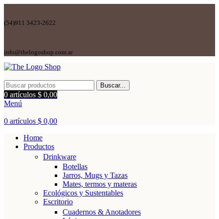
(54)911 3423-2622
info@thelogoshop.com.ar
Buscar...
0
artículos
$
0,00
Menú
0
artículos
$
0,00
Home
Productos
Drinkware
Botellas
Jarros, Mugs y Tazas
Mates, termos y materas
Ecológicos y Sustentables
Escritorio
Cuadernos & Anotadores