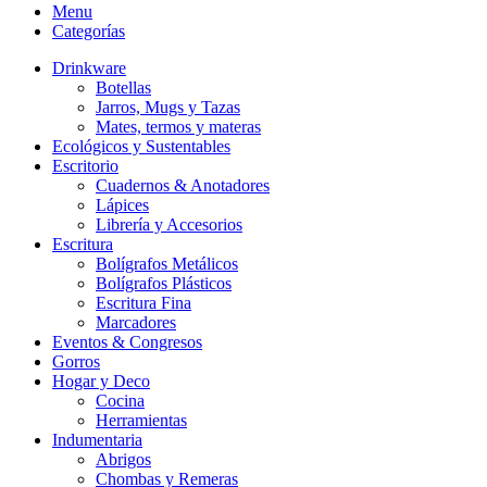
Menu
Categorías
Drinkware
Botellas
Jarros, Mugs y Tazas
Mates, termos y materas
Ecológicos y Sustentables
Escritorio
Cuadernos & Anotadores
Lápices
Librería y Accesorios
Escritura
Bolígrafos Metálicos
Bolígrafos Plásticos
Escritura Fina
Marcadores
Eventos & Congresos
Gorros
Hogar y Deco
Cocina
Herramientas
Indumentaria
Abrigos
Chombas y Remeras