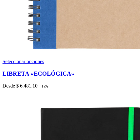
Este
Seleccionar opciones
producto
tiene
LIBRETA «ECOLÓGICA»
múltiples
variantes.
Desde
$
6.481,10
+ IVA
Las
opciones
se
pueden
elegir
en
la
página
de
producto