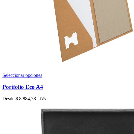
Este
Seleccionar opciones
producto
tiene
Portfolio Eco A4
múltiples
variantes.
Desde
$
8.884,78
+ IVA
Las
opciones
se
pueden
elegir
en