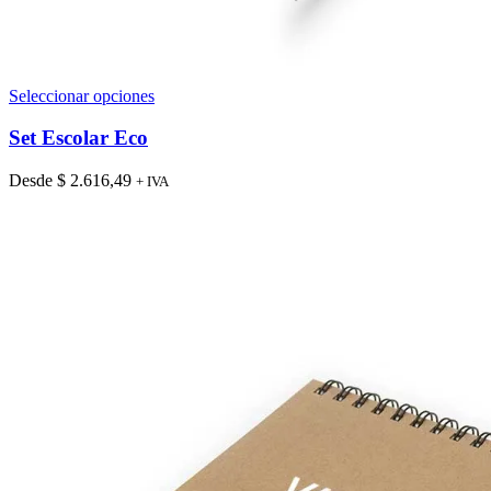
Este
Seleccionar opciones
producto
tiene
Set Escolar Eco
múltiples
variantes.
Desde
$
2.616,49
+ IVA
Las
opciones
se
pueden
elegir
en
la
página
de
producto