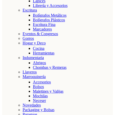
Lápices
Librería y Accesorios
Escritura
Bolígrafos Metálicos
Bolígrafos Plásticos
Escritura Fina
Marcadores
Eventos & Congresos
Gorros
Hogar y Deco
Cocina
Herramientas
Indumentaria
Abrigos
Chombas y Remeras
Llaveros
Marroquinería
Accesorios
Bolsos
Maletines y Valijas
Mochilas
Neceser
Novedades
Packaging y Bolsas
Paraguas