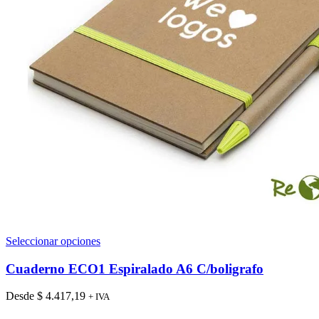
Este
Seleccionar opciones
producto
tiene
Cuaderno ECO1 Espiralado A6 C/boligrafo
múltiples
variantes.
Desde
$
4.417,19
+ IVA
Las
opciones