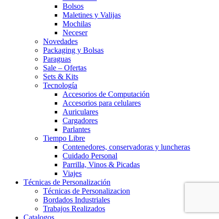
Bolsos
Maletines y Valijas
Mochilas
Neceser
Novedades
Packaging y Bolsas
Paraguas
Sale – Ofertas
Sets & Kits
Tecnología
Accesorios de Computación
Accesorios para celulares
Auriculares
Cargadores
Parlantes
Tiempo Libre
Contenedores, conservadoras y luncheras
Cuidado Personal
Parrilla, Vinos & Picadas
Viajes
Técnicas de Personalización
Técnicas de Personalizacion
Bordados Industriales
Trabajos Realizados
Catalogos