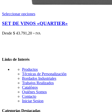
Este
Seleccionar opciones
producto
tiene
SET DE VINOS «QUARTIER»
múltiples
variantes.
Desde
$
43.791,20
+ IVA
Las
opciones
se
pueden
elegir
en
Links de Interés
la
página
Productos
de
Técnicas de Personalización
producto
Bordados Industriales
Trabajos Realizados
Catalógos
Quiénes Somos
Contacto
Iniciar Sesion
Categorías Destacadas