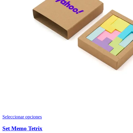
Este
Seleccionar opciones
producto
tiene
Set Memo Tetrix
múltiples