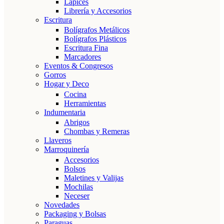
Lápices
Librería y Accesorios
Escritura
Bolígrafos Metálicos
Bolígrafos Plásticos
Escritura Fina
Marcadores
Eventos & Congresos
Gorros
Hogar y Deco
Cocina
Herramientas
Indumentaria
Abrigos
Chombas y Remeras
Llaveros
Marroquinería
Accesorios
Bolsos
Maletines y Valijas
Mochilas
Neceser
Novedades
Packaging y Bolsas
Paraguas