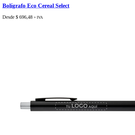
tiene
Bolígrafo Eco Cereal Select
múltiples
variantes.
Desde
$
696,48
+ IVA
Las
opciones
se
pueden
elegir
en
la
página
de
producto