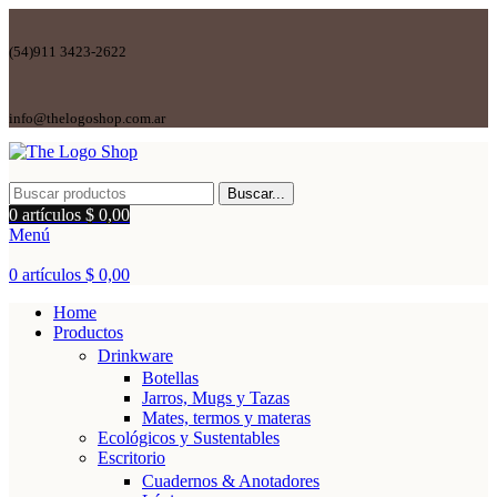
(54)911 3423-2622
info@thelogoshop.com.ar
Buscar...
0
artículos
$
0,00
Menú
0
artículos
$
0,00
Home
Productos
Drinkware
Botellas
Jarros, Mugs y Tazas
Mates, termos y materas
Ecológicos y Sustentables
Escritorio
Cuadernos & Anotadores