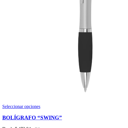
Este
Seleccionar opciones
producto
tiene
BOLÍGRAFO “SWING”
múltiples
variantes.