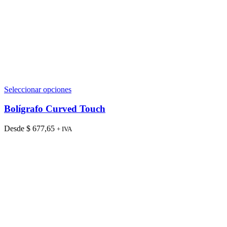
Este
Seleccionar opciones
producto
tiene
Bolígrafo Curved Touch
múltiples
variantes.
Desde
$
677,65
+ IVA
Las
opciones
se
pueden
elegir
en
la
página
de
producto