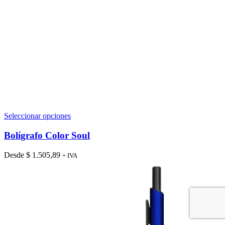
Este
Seleccionar opciones
producto
tiene
Bolígrafo Color Soul
múltiples
variantes.
Desde
$
1.505,89
+ IVA
Las
opciones
se
pueden
elegir
en
la
página