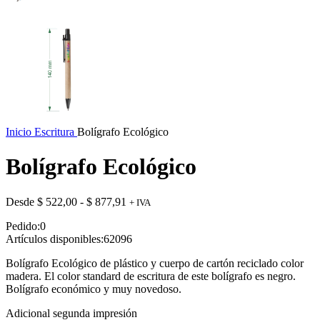
Inicio
Escritura
Bolígrafo Ecológico
Bolígrafo Ecológico
Rango
Desde
$
522,00
-
$
877,91
+ IVA
de
Pedido:
0
precios:
Artículos disponibles:
62096
desde
$ 522,00
Bolígrafo Ecológico de plástico y cuerpo de cartón reciclado color
hasta
madera. El color standard de escritura de este bolígrafo es negro.
$ 877,91
Bolígrafo económico y muy novedoso.
Adicional segunda impresión