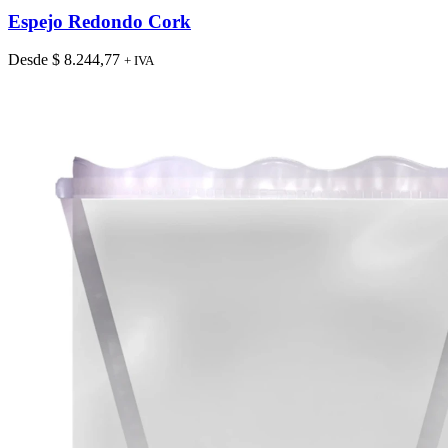
tiene
Espejo Redondo Cork
múltiples
variantes.
Desde
$
8.244,77
+ IVA
Las
opciones
se
pueden
elegir
en
la
página
de
producto