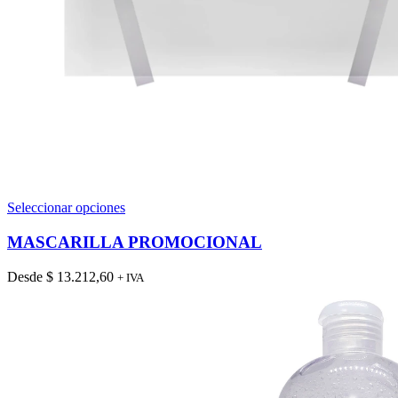
Este
Seleccionar opciones
producto
tiene
MASCARILLA PROMOCIONAL
múltiples
variantes.
Desde
$
13.212,60
+ IVA
Las
opciones
se
pueden
elegir
en
la