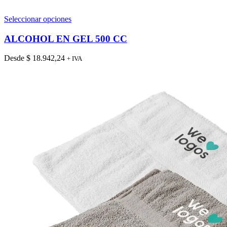
Este
Seleccionar opciones
producto
tiene
ALCOHOL EN GEL 500 CC
múltiples
variantes.
Desde
$
18.942,24
+ IVA
Las
opciones
se
pueden
elegir
en
la
página
de
producto