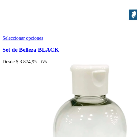
Este
Seleccionar opciones
producto
tiene
Set de Belleza BLACK
múltiples
variantes.
Desde
$
3.874,95
+ IVA
Las
opciones
se
pueden
elegir
en
la
página
de
producto