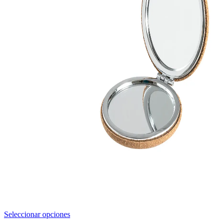
Este
Seleccionar opciones
producto