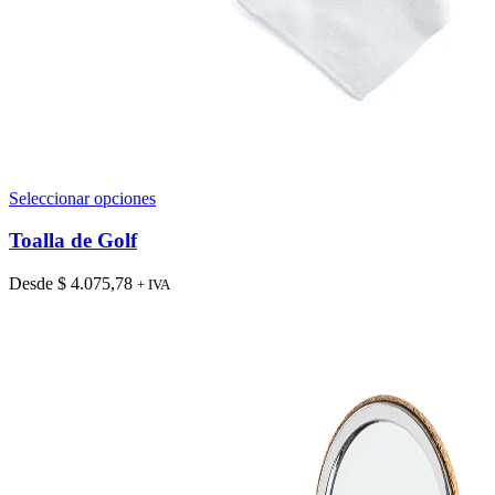
Este
Seleccionar opciones
producto
tiene
Toalla de Golf
múltiples
variantes.
Desde
$
4.075,78
+ IVA
Las
opciones
se
pueden
elegir
en
la
página
de
producto