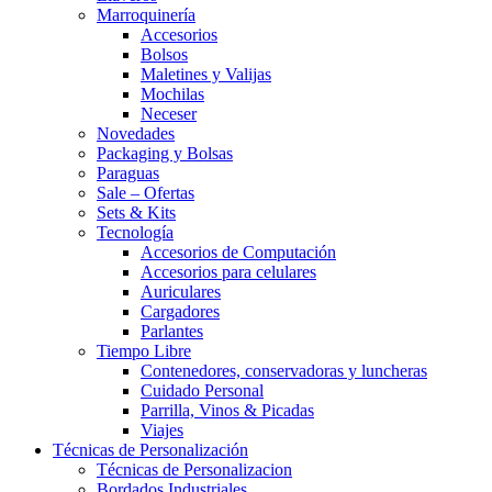
Marroquinería
Accesorios
Bolsos
Maletines y Valijas
Mochilas
Neceser
Novedades
Packaging y Bolsas
Paraguas
Sale – Ofertas
Sets & Kits
Tecnología
Accesorios de Computación
Accesorios para celulares
Auriculares
Cargadores
Parlantes
Tiempo Libre
Contenedores, conservadoras y luncheras
Cuidado Personal
Parrilla, Vinos & Picadas
Viajes
Técnicas de Personalización
Técnicas de Personalizacion
Bordados Industriales