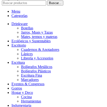
Buscar...
Menu
Categorías
Drinkware
Botellas
Jarros, Mugs y Tazas
Mates, termos y materas
Ecológicos y Sustentables
Escritorio
Cuadernos & Anotadores
Lápices
Librería y Accesorios
Escritura
Bolígrafos Metálicos
Bolígrafos Plásticos
Escritura Fina
Marcadores
Eventos & Congresos
Gorros
Hogar y Deco
Cocina
Herramientas
Indumentaria