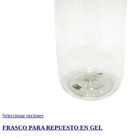
Este
Seleccionar opciones
producto
tiene
FRASCO PARA REPUESTO EN GEL
múltiples
variantes.