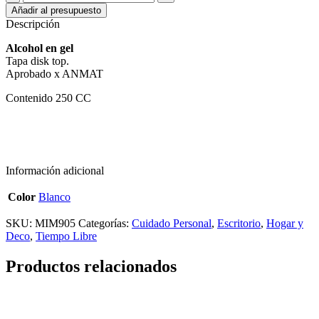
EN
Añadir al presupuesto
GEL
Descripción
250
CC
Alcohol en gel
cantidad
Tapa disk top.
Aprobado x ANMAT
Contenido 250 CC
Información adicional
Color
Blanco
SKU:
MIM905
Categorías:
Cuidado Personal
,
Escritorio
,
Hogar y
Deco
,
Tiempo Libre
Productos relacionados