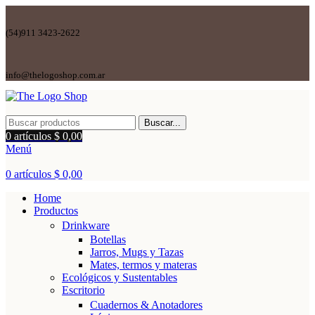
(54)911 3423-2622
info@thelogoshop.com.ar
Buscar...
0
artículos
$
0,00
Menú
0
artículos
$
0,00
Home
Productos
Drinkware
Botellas
Jarros, Mugs y Tazas
Mates, termos y materas
Ecológicos y Sustentables
Escritorio
Cuadernos & Anotadores