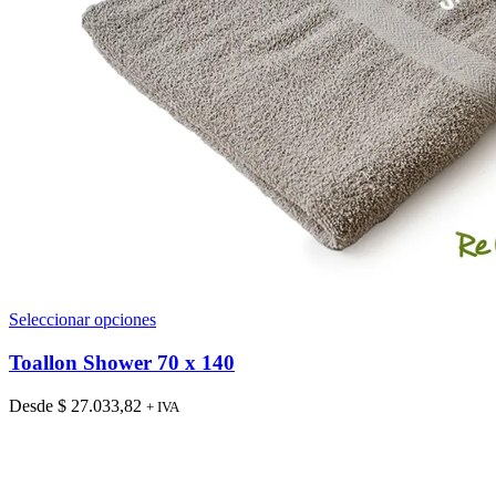
Este
Seleccionar opciones
producto
tiene
Toallon Shower 70 x 140
múltiples
variantes.
Desde
$
27.033,82
+ IVA
Las
opciones
se
pueden