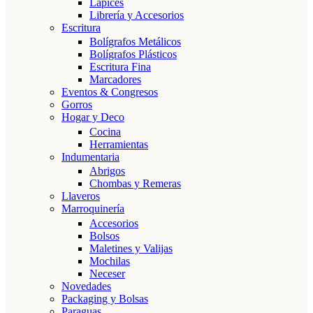
Lápices
Librería y Accesorios
Escritura
Bolígrafos Metálicos
Bolígrafos Plásticos
Escritura Fina
Marcadores
Eventos & Congresos
Gorros
Hogar y Deco
Cocina
Herramientas
Indumentaria
Abrigos
Chombas y Remeras
Llaveros
Marroquinería
Accesorios
Bolsos
Maletines y Valijas
Mochilas
Neceser
Novedades
Packaging y Bolsas
Paraguas