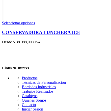
Este
Seleccionar opciones
producto
tiene
CONSERVADORA LUNCHERA ICE
múltiples
variantes.
Desde
$
38.988,00
+ IVA
Las
opciones
se
pueden
elegir
en
Links de Interés
la
página
Productos
de
Técnicas de Personalización
producto
Bordados Industriales
Trabajos Realizados
Catalógos
Quiénes Somos
Contacto
Iniciar Sesion