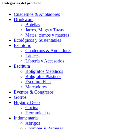
Categorías del producto
Cuadernos & Anotadores
Drinkware
Botellas
Jarros, Mugs y Tazas
Mates, termos y materas
Ecológicos y Sustentables
Escritorio
Cuadernos & Anotadores
Lápices
Librería y Accesorios
Escritura
Bolígrafos Metálicos
Bolígrafos Plásticos
Escritura Fina
Marcadores
Eventos & Congresos
Gorros
Hogar y Deco
Cocina
Herramientas
Indumentaria
Abrigos
Chombas y Remeras