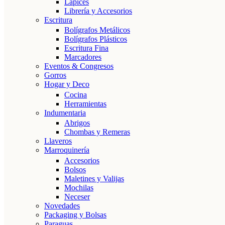
Lápices
Librería y Accesorios
Escritura
Bolígrafos Metálicos
Bolígrafos Plásticos
Escritura Fina
Marcadores
Eventos & Congresos
Gorros
Hogar y Deco
Cocina
Herramientas
Indumentaria
Abrigos
Chombas y Remeras
Llaveros
Marroquinería
Accesorios
Bolsos
Maletines y Valijas
Mochilas
Neceser
Novedades
Packaging y Bolsas
Paraguas