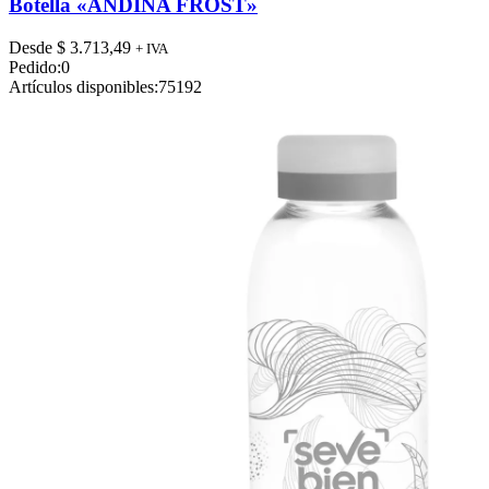
tiene
Botella «ANDINA FROST»
múltiples
variantes.
Desde
$
3.713,49
+ IVA
Las
Pedido:
0
opciones
Artículos disponibles:
75192
se
pueden
elegir
en
la
página
de
producto