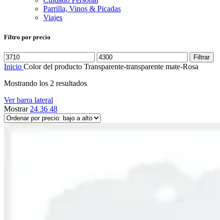
Parrilla, Vinos & Picadas
Viajes
Filtro por precio
Precio
Precio
Filtrar
mínimo
máximo
Inicio
Color del producto
Transparente-transparente mate-Rosa
Ordenado
Mostrando los 2 resultados
por
Ver barra lateral
precio:
Mostrar
24
36
48
bajo
a
alto