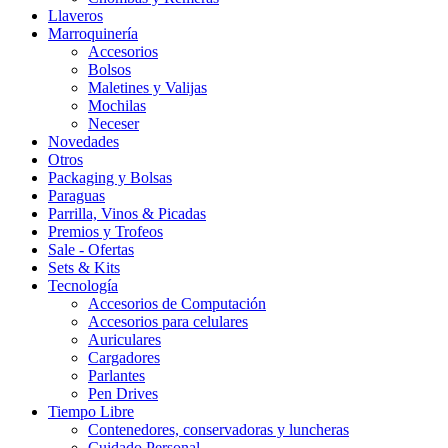
Llaveros
Marroquinería
Accesorios
Bolsos
Maletines y Valijas
Mochilas
Neceser
Novedades
Otros
Packaging y Bolsas
Paraguas
Parrilla, Vinos & Picadas
Premios y Trofeos
Sale - Ofertas
Sets & Kits
Tecnología
Accesorios de Computación
Accesorios para celulares
Auriculares
Cargadores
Parlantes
Pen Drives
Tiempo Libre
Contenedores, conservadoras y luncheras
Cuidado Personal