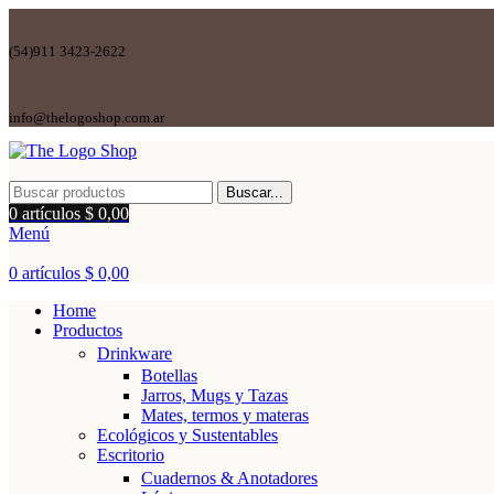
(54)911 3423-2622
info@thelogoshop.com.ar
Buscar...
0
artículos
$
0,00
Menú
0
artículos
$
0,00
Home
Productos
Drinkware
Botellas
Jarros, Mugs y Tazas
Mates, termos y materas
Ecológicos y Sustentables
Escritorio
Cuadernos & Anotadores