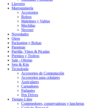
Llaveros
Marroquinería
Accesorios
Bolsos
Maletines y Valijas
Mochilas
Neceser
Novedades
Otros
Packaging y Bolsas
Paraguas
Parrilla, Vinos & Picadas
Premios y Trofeos
Sale - Ofertas
Sets & Kits
Tecnología
Accesorios de Computación
Accesorios para celulares
Auriculares
Cargadores
Parlantes
Pen Drives
Tiempo Libre
Contenedores, conservadoras y luncheras
Cuidado Personal