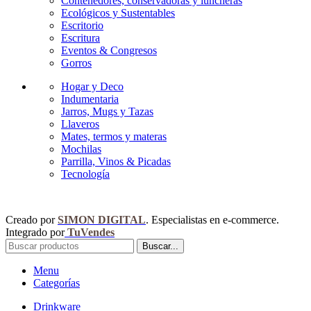
Contenedores, conservadoras y luncheras
Ecológicos y Sustentables
Escritorio
Escritura
Eventos & Congresos
Gorros
Hogar y Deco
Indumentaria
Jarros, Mugs y Tazas
Llaveros
Mates, termos y materas
Mochilas
Parrilla, Vinos & Picadas
Tecnología
Creado por
SIMON DIGITAL
. Especialistas en e-commerce.
Integrado por
TuVendes
Buscar...
Menu
Categorías
Drinkware