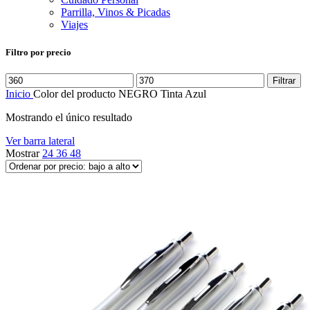
Parrilla, Vinos & Picadas
Viajes
Filtro por precio
Precio
Precio
Filtrar
mínimo
máximo
Inicio
Color del producto
NEGRO Tinta Azul
Mostrando el único resultado
Ver barra lateral
Mostrar
24
36
48