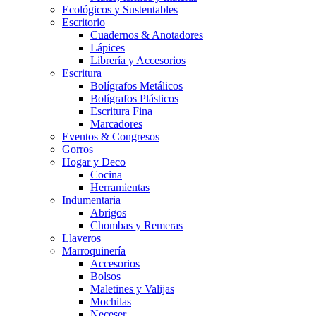
Ecológicos y Sustentables
Escritorio
Cuadernos & Anotadores
Lápices
Librería y Accesorios
Escritura
Bolígrafos Metálicos
Bolígrafos Plásticos
Escritura Fina
Marcadores
Eventos & Congresos
Gorros
Hogar y Deco
Cocina
Herramientas
Indumentaria
Abrigos
Chombas y Remeras
Llaveros
Marroquinería
Accesorios
Bolsos
Maletines y Valijas
Mochilas
Neceser