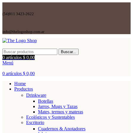
(54)911 3423-2622
info@thelogoshop.com.ar
Buscar...
0
artículos
$
0,00
Menú
0
artículos
$
0,00
Home
Productos
Drinkware
Botellas
Jarros, Mugs y Tazas
Mates, termos y materas
Ecológicos y Sustentables
Escritorio
Cuadernos & Anotadores