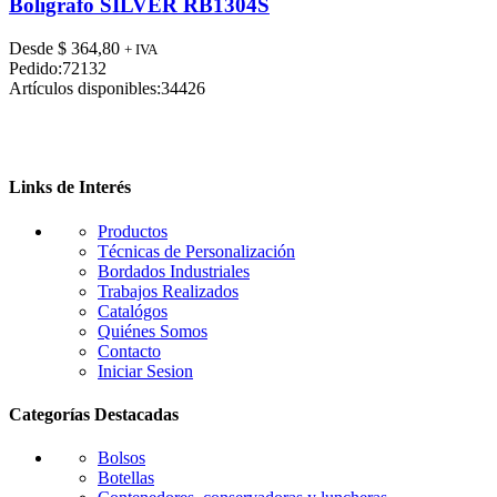
tiene
Bolígrafo SILVER RB1304S
múltiples
variantes.
Desde
$
364,80
+ IVA
Las
Pedido:
72132
opciones
Artículos disponibles:
34426
se
pueden
elegir
en
la
Links de Interés
página
de
Productos
producto
Técnicas de Personalización
Bordados Industriales
Trabajos Realizados
Catalógos
Quiénes Somos
Contacto
Iniciar Sesion
Categorías Destacadas
Bolsos
Botellas