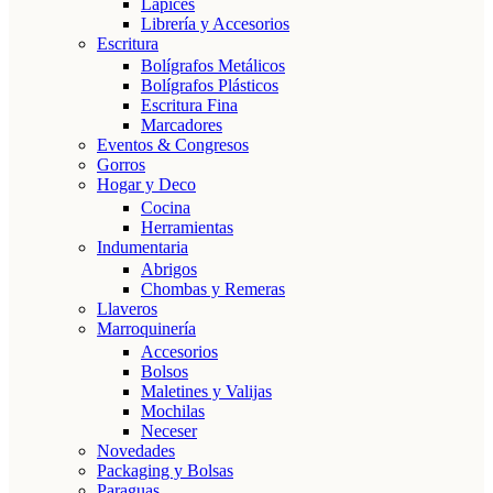
Lápices
Librería y Accesorios
Escritura
Bolígrafos Metálicos
Bolígrafos Plásticos
Escritura Fina
Marcadores
Eventos & Congresos
Gorros
Hogar y Deco
Cocina
Herramientas
Indumentaria
Abrigos
Chombas y Remeras
Llaveros
Marroquinería
Accesorios
Bolsos
Maletines y Valijas
Mochilas
Neceser
Novedades
Packaging y Bolsas
Paraguas