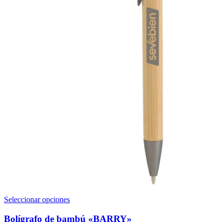
Este
Seleccionar opciones
producto
tiene
Bolígrafo de bambú «BARRY»