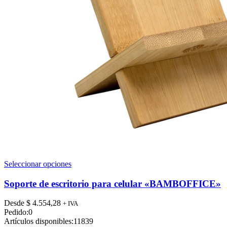
Este
Seleccionar opciones
producto
tiene
Soporte de escritorio para celular «BAMBOFFICE»
múltiples
variantes.
Desde
$
4.554,28
+ IVA
Las
Pedido:
0
opciones
Artículos disponibles:
11839