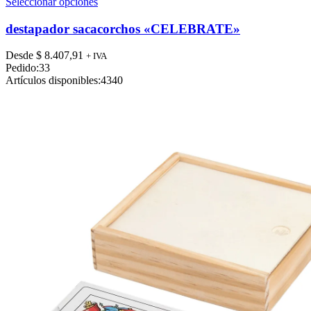
Este
Seleccionar opciones
producto
tiene
destapador sacacorchos «CELEBRATE»
múltiples
variantes.
Desde
$
8.407,91
+ IVA
Las
Pedido:
33
opciones
Artículos disponibles:
4340
se
pueden
elegir
en
la
página
de
producto