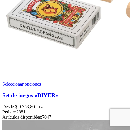
Este
Seleccionar opciones
producto
tiene
Set de juegos «DIVER»
múltiples
variantes.
Desde
$
9.353,80
+ IVA
Las
Pedido:
2881
opciones
Artículos disponibles:
7047
se
pueden