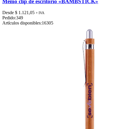
tiene
Memo clip de escritorio «BAMBSTICK»
múltiples
variantes.
Desde
$
1.121,05
+ IVA
Las
Pedido:
349
opciones
Artículos disponibles:
16305
se
pueden
elegir
en
la
página
de
producto