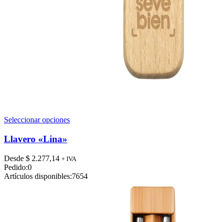
Este
Seleccionar opciones
producto
tiene
Llavero «Lina»
múltiples
variantes.
Desde
$
2.277,14
+ IVA
Las
Pedido:
0
opciones
Artículos disponibles:
7654
se
pueden
elegir
en
la