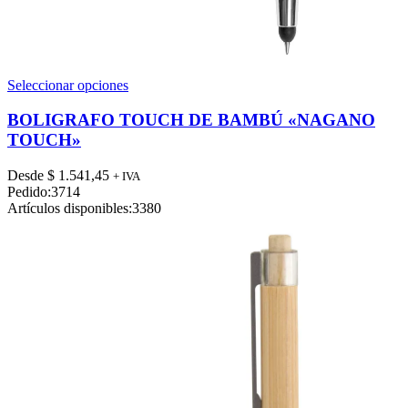
Este
Seleccionar opciones
producto
tiene
BOLIGRAFO TOUCH DE BAMBÚ «NAGANO
múltiples
TOUCH»
variantes.
Las
Desde
$
1.541,45
+ IVA
opciones
Pedido:
3714
se
Artículos disponibles:
3380
pueden
elegir
en
la
página
de
producto