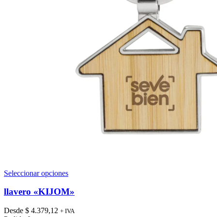
Este
Seleccionar opciones
producto
tiene
llavero «KIJOM»
múltiples
variantes.
Desde
$
4.379,12
+ IVA
Las