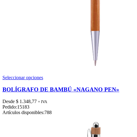
Este
Seleccionar opciones
producto
tiene
BOLÍGRAFO DE BAMBÚ «NAGANO PEN»
múltiples
variantes.
Desde
$
1.348,77
+ IVA
Las
Pedido:
15183
opciones
Artículos disponibles:
788
se
pueden
elegir
en