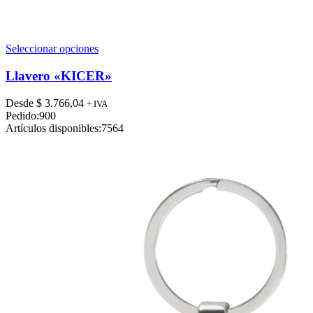
Este
Seleccionar opciones
producto
tiene
Llavero «KICER»
múltiples
variantes.
Desde
$
3.766,04
+ IVA
Las
Pedido:
900
opciones
Artículos disponibles:
7564
se
pueden
elegir
en
la
página
de
producto