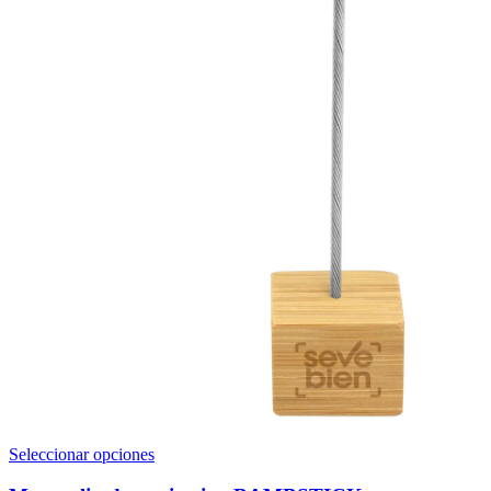
Este
Seleccionar opciones
producto