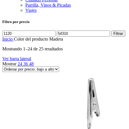
Parrilla, Vinos & Picadas
Viajes
Filtro por precio
Precio
Precio
Filtrar
mínimo
máximo
Inicio
Color del producto
Madera
Ordenado
Mostrando 1–24 de 25 resultados
por
Ver barra lateral
precio:
Mostrar
24
36
48
bajo
a
alto