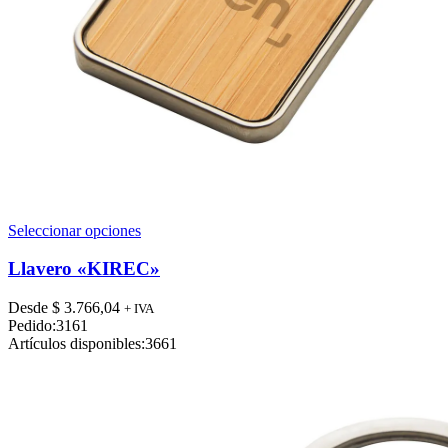
Este
Seleccionar opciones
producto
tiene
Llavero «KIREC»
múltiples
variantes.
Desde
$
3.766,04
+ IVA
Las
Pedido:
3161
opciones
Artículos disponibles:
3661
se
pueden
elegir
en
la
página