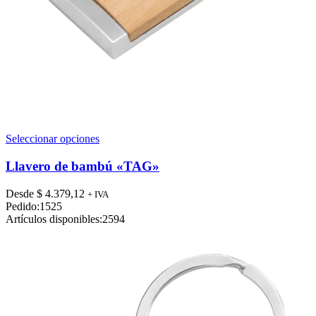
Este
Seleccionar opciones
producto
tiene
Llavero de bambú «TAG»
múltiples
variantes.
Desde
$
4.379,12
+ IVA
Las
Pedido:
1525
opciones
Artículos disponibles:
2594
se
pueden
elegir
en
la
página
de
producto