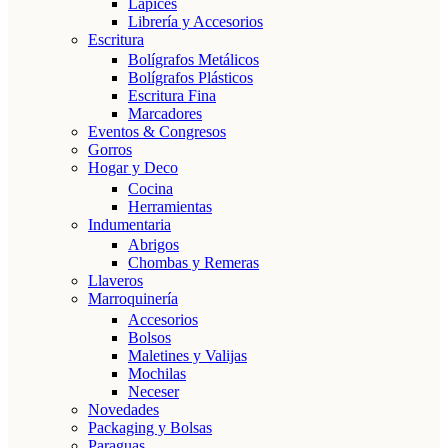
Lápices
Librería y Accesorios
Escritura
Bolígrafos Metálicos
Bolígrafos Plásticos
Escritura Fina
Marcadores
Eventos & Congresos
Gorros
Hogar y Deco
Cocina
Herramientas
Indumentaria
Abrigos
Chombas y Remeras
Llaveros
Marroquinería
Accesorios
Bolsos
Maletines y Valijas
Mochilas
Neceser
Novedades
Packaging y Bolsas
Paraguas