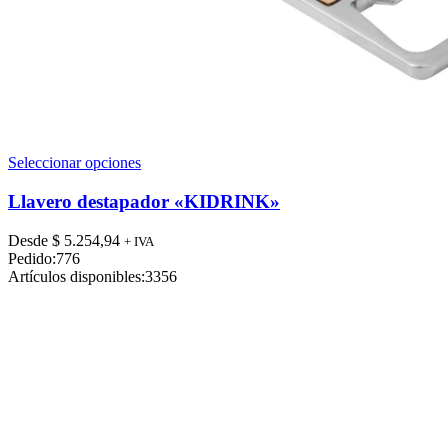
Este
Seleccionar opciones
producto
tiene
Llavero destapador «KIDRINK»
múltiples
variantes.
Desde
$
5.254,94
+ IVA
Las
Pedido:
776
opciones
Artículos disponibles:
3356
se
pueden
elegir
en
la
página
de
producto