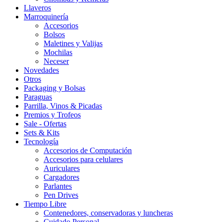
Llaveros
Marroquinería
Accesorios
Bolsos
Maletines y Valijas
Mochilas
Neceser
Novedades
Otros
Packaging y Bolsas
Paraguas
Parrilla, Vinos & Picadas
Premios y Trofeos
Sale - Ofertas
Sets & Kits
Tecnología
Accesorios de Computación
Accesorios para celulares
Auriculares
Cargadores
Parlantes
Pen Drives
Tiempo Libre
Contenedores, conservadoras y luncheras
Cuidado Personal