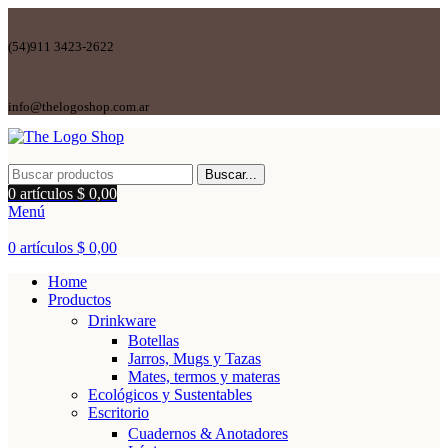
(54)911 3423-2622
info@thelogoshop.com.ar
Buscar...
0
artículos
$
0,00
Menú
0
artículos
$
0,00
Home
Productos
Drinkware
Botellas
Jarros, Mugs y Tazas
Mates, termos y materas
Ecológicos y Sustentables
Escritorio
Cuadernos & Anotadores