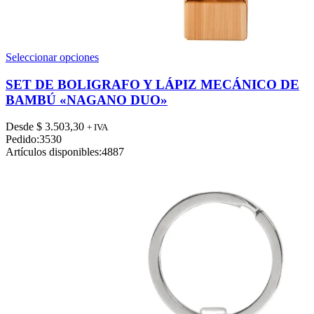
Este
Seleccionar opciones
producto
tiene
SET DE BOLIGRAFO Y LÁPIZ MECÁNICO DE
múltiples
BAMBÚ «NAGANO DUO»
variantes.
Las
Desde
$
3.503,30
+ IVA
opciones
Pedido:
3530
se
Artículos disponibles:
4887
pueden
elegir
en
la
página
de
producto