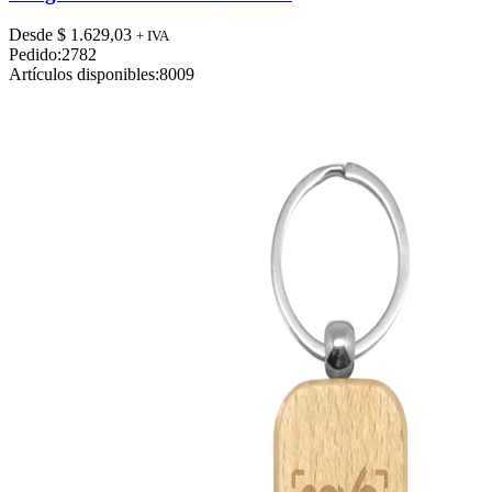
múltiples
variantes.
Desde
$
1.629,03
+ IVA
Las
Pedido:
2782
opciones
Artículos disponibles:
8009
se
pueden
elegir
en
la
página
de
producto