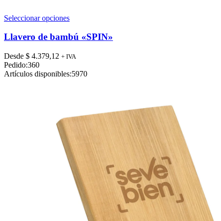
Este
Seleccionar opciones
producto
tiene
Llavero de bambú «SPIN»
múltiples
variantes.
Desde
$
4.379,12
+ IVA
Las
Pedido:
360
opciones
Artículos disponibles:
5970
se
pueden
elegir
en
la
página
de
producto