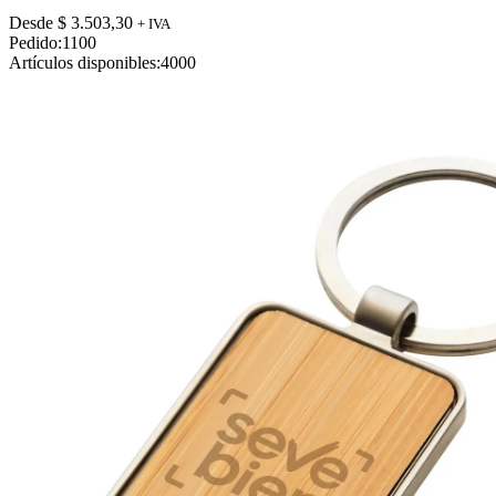
variantes.
Desde
$
3.503,30
+ IVA
Las
Pedido:
1100
opciones
Artículos disponibles:
4000
se
pueden
elegir
en
la
página
de
producto