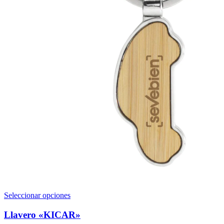
Este
Seleccionar opciones
producto
tiene
Llavero «KICAR»
múltiples