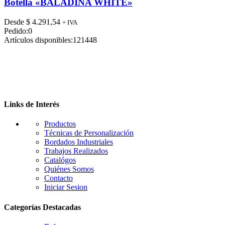
tiene
Botella «BALADINA WHITE»
múltiples
variantes.
Desde
$
4.291,54
+ IVA
Las
Pedido:
0
opciones
Artículos disponibles:
121448
se
pueden
elegir
en
la
página
de
Links de Interés
producto
Productos
Técnicas de Personalización
Bordados Industriales
Trabajos Realizados
Catalógos
Quiénes Somos
Contacto
Iniciar Sesion
Categorías Destacadas