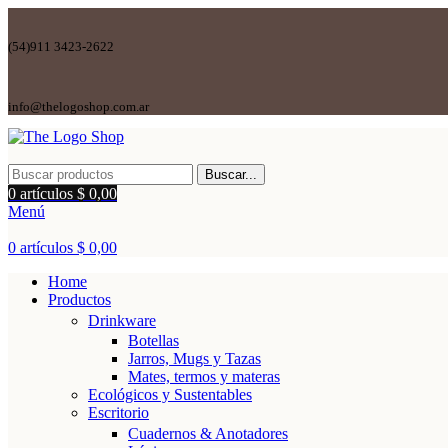
(54)911 3423-2622
info@thelogoshop.com.ar
Buscar...
0
artículos
$
0,00
Menú
0
artículos
$
0,00
Home
Productos
Drinkware
Botellas
Jarros, Mugs y Tazas
Mates, termos y materas
Ecológicos y Sustentables
Escritorio
Cuadernos & Anotadores