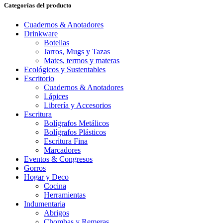
Categorías del producto
Cuadernos & Anotadores
Drinkware
Botellas
Jarros, Mugs y Tazas
Mates, termos y materas
Ecológicos y Sustentables
Escritorio
Cuadernos & Anotadores
Lápices
Librería y Accesorios
Escritura
Bolígrafos Metálicos
Bolígrafos Plásticos
Escritura Fina
Marcadores
Eventos & Congresos
Gorros
Hogar y Deco
Cocina
Herramientas
Indumentaria
Abrigos
Chombas y Remeras