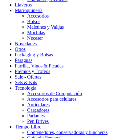
Llaveros
Marroquinería
Accesorios
Bolsos
Maletines y Valijas
Mochilas
Neceser
Novedades
Otros
Packaging y Bolsas
Paraguas
Parrilla, Vinos & Picadas
Premios y Trofeos
Sale - Ofertas
Sets & Kits
Tecnología
Accesorios de Computación
Accesorios para celulares
Auriculares
Cargadores
Parlantes
Pen Drives
Tiempo Libre
Contenedores, conservadoras y luncheras
Cuidado Personal