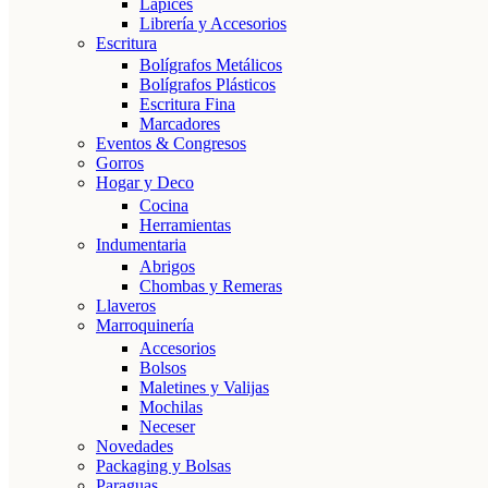
Lápices
Librería y Accesorios
Escritura
Bolígrafos Metálicos
Bolígrafos Plásticos
Escritura Fina
Marcadores
Eventos & Congresos
Gorros
Hogar y Deco
Cocina
Herramientas
Indumentaria
Abrigos
Chombas y Remeras
Llaveros
Marroquinería
Accesorios
Bolsos
Maletines y Valijas
Mochilas
Neceser
Novedades
Packaging y Bolsas
Paraguas