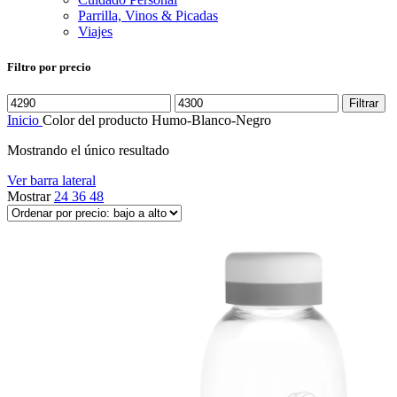
Parrilla, Vinos & Picadas
Viajes
Filtro por precio
Precio
Precio
Filtrar
mínimo
máximo
Inicio
Color del producto
Humo-Blanco-Negro
Mostrando el único resultado
Ver barra lateral
Mostrar
24
36
48